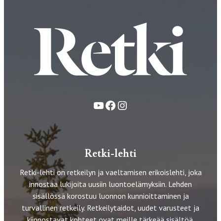
YouTube
Facebook
Instagram
Retki-lehti
Retki-lehti on retkeilyn ja vaeltamisen erikoislehti, joka
innostaa lukijoita uusiin luontoelämyksiin. Lehden
sisällössä korostuu luonnon kunnioittaminen ja
turvallinen retkeily. Retkeilytaidot, uudet varusteet ja
kiinnostavat kohteet ovat meille tärkeää sisältöä.