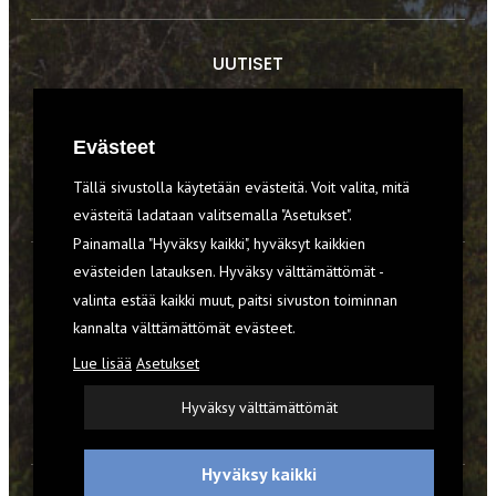
UUTISET
RETKET
Evästeet
TIEDOT & TAIDOT
Tällä sivustolla käytetään evästeitä. Voit valita, mitä
VARUSTEET
evästeitä ladataan valitsemalla "Asetukset".
Painamalla "Hyväksy kaikki", hyväksyt kaikkien
evästeiden latauksen. Hyväksy välttämättömät -
TILAA RETKI-LEHTI
valinta estää kaikki muut, paitsi sivuston toiminnan
kannalta välttämättömät evästeet.
YHTEYSTIEDOT
Lue lisää
Asetukset
REKISTERISELOSTE
Hyväksy välttämättömät
EVÄSTEET
Hyväksy kaikki