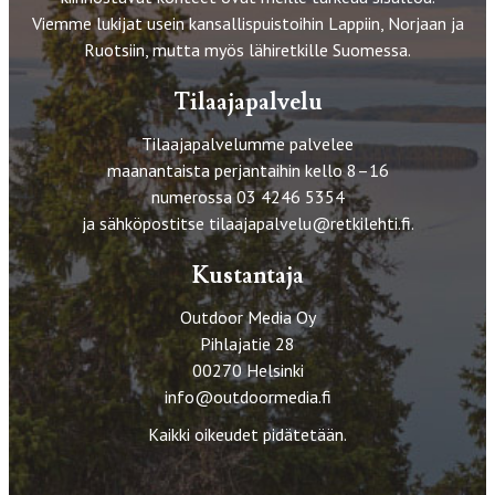
Viemme lukijat usein kansallispuistoihin Lappiin, Norjaan ja
Ruotsiin, mutta myös lähiretkille Suomessa.
Tilaajapalvelu
Tilaajapalvelumme palvelee
maanantaista perjantaihin kello 8–16
numerossa 03 4246 5354
ja sähköpostitse
tilaajapalvelu@retkilehti.fi
.
Kustantaja
Outdoor Media Oy
Pihlajatie 28
00270 Helsinki
info@outdoormedia.fi
Kaikki oikeudet pidätetään.