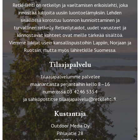
Retki-lehti on retkeilyn ja vaeltamisen erikoislehti, joka
innostaa lukijoita uusiin luontoelämyksiin. Lehden
sisällössä korostuu luonnon kunnioittaminen ja
turvallinen retkeily. Retkeilytaidot, uudet varusteet ja
kiinnostavat kohteet ovat meille tärkeää sisältöä.
Viemme lukijat usein kansallispuistoihin Lappiin, Norjaan ja
Ruotsiin, mutta myös lähiretkille Suomessa.
Tilaajapalvelu
Tilaajapalvelumme palvelee
maanantaista perjantaihin kello 8–16
numerossa 03 4246 5354
ja sähköpostitse
tilaajapalvelu@retkilehti.fi
.
Kustantaja
Outdoor Media Oy
Pihlajatie 28