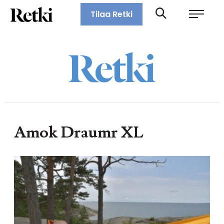
Siirry
Retki-lehti
Tilaa Retki
suoraan
Retkeily,
sisältöön
vaellus,
ulkoilu,
melonta,
maastopyöräily
Amok Draumr XL