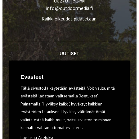
00270 Helsinki
info@outdoormedia.fi
Kaikki oikeudet pidätetään.
UUTISET
RETKET
Evästeet
TIEDOT & TAIDOT
Tällä sivustolla käytetään evästeitä. Voit valita, mitä
VARUSTEET
evästeitä ladataan valitsemalla "Asetukset".
Painamalla "Hyväksy kaikki", hyväksyt kaikkien
evästeiden latauksen. Hyväksy välttämättömät -
TILAA RETKI-LEHTI
valinta estää kaikki muut, paitsi sivuston toiminnan
kannalta välttämättömät evästeet.
YHTEYSTIEDOT
Lue lisää
Asetukset