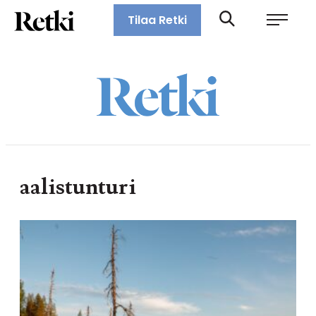
Siirry
Retki-lehti
Tilaa Retki
suoraan
Retkeily,
sisältöön
vaellus,
ulkoilu,
melonta,
maastopyöräily
aalistunturi