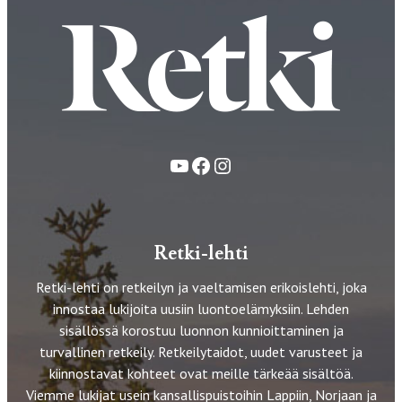
YouTube
Facebook
Instagram
Retki-lehti
Retki-lehti on retkeilyn ja vaeltamisen erikoislehti, joka
innostaa lukijoita uusiin luontoelämyksiin. Lehden
sisällössä korostuu luonnon kunnioittaminen ja
turvallinen retkeily. Retkeilytaidot, uudet varusteet ja
kiinnostavat kohteet ovat meille tärkeää sisältöä.
Viemme lukijat usein kansallispuistoihin Lappiin, Norjaan ja