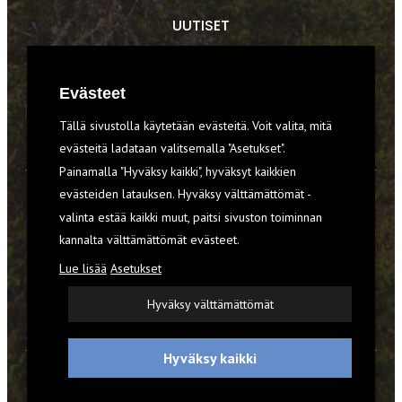
UUTISET
RETKET
Evästeet
TIEDOT & TAIDOT
Tällä sivustolla käytetään evästeitä. Voit valita, mitä
VARUSTEET
evästeitä ladataan valitsemalla "Asetukset".
Painamalla "Hyväksy kaikki", hyväksyt kaikkien
evästeiden latauksen. Hyväksy välttämättömät -
TILAA RETKI-LEHTI
valinta estää kaikki muut, paitsi sivuston toiminnan
kannalta välttämättömät evästeet.
YHTEYSTIEDOT
Lue lisää
Asetukset
REKISTERISELOSTE
Hyväksy välttämättömät
EVÄSTEET
Hyväksy kaikki
© 2026 Retki-lehti