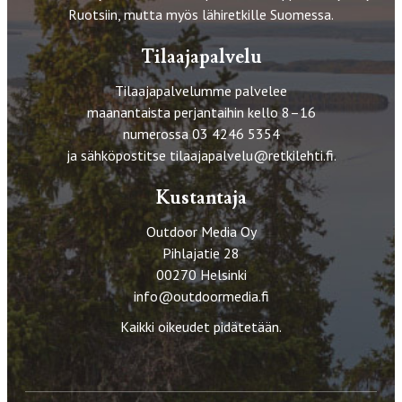
Ruotsiin, mutta myös lähiretkille Suomessa.
Tilaajapalvelu
Tilaajapalvelumme palvelee
maanantaista perjantaihin kello 8–16
numerossa 03 4246 5354
ja sähköpostitse
tilaajapalvelu@retkilehti.fi
.
Kustantaja
Outdoor Media Oy
Pihlajatie 28
00270 Helsinki
info@outdoormedia.fi
Kaikki oikeudet pidätetään.