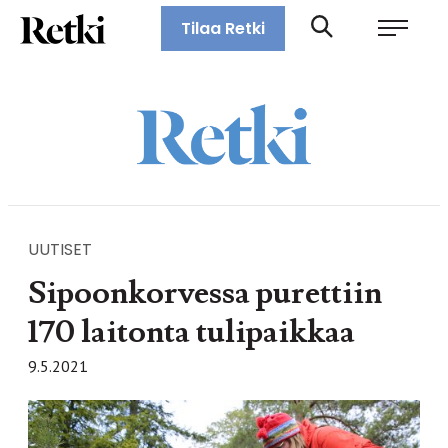
Siirry
Retki-lehti
Tilaa Retki
suoraan
Retkeily,
sisältöön
vaellus,
ulkoilu,
melonta,
maastopyöräily
UUTISET
Sipoonkorvessa purettiin
170 laitonta tulipaikkaa
9.5.2021