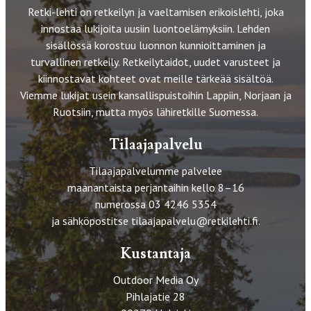
Retki-lehti on retkeilyn ja vaeltamisen erikoislehti, joka
innostaa lukijoita uusiin luontoelämyksiin. Lehden
sisällössä korostuu luonnon kunnioittaminen ja
turvallinen retkeily. Retkeilytaidot, uudet varusteet ja
kiinnostavat kohteet ovat meille tärkeää sisältöä.
Viemme lukijat usein kansallispuistoihin Lappiin, Norjaan ja
Ruotsiin, mutta myös lähiretkille Suomessa.
Tilaajapalvelu
Tilaajapalvelumme palvelee
maanantaista perjantaihin kello 8–16
numerossa 03 4246 5354
ja sähköpostitse
tilaajapalvelu@retkilehti.fi
.
Kustantaja
Outdoor Media Oy
Pihlajatie 28