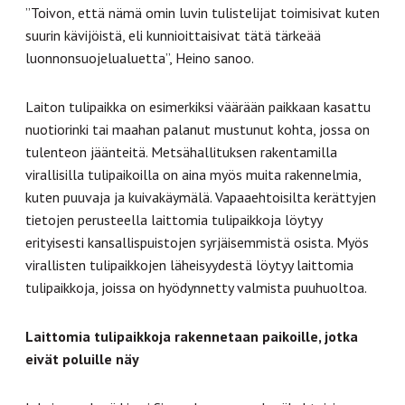
”Toivon, että nämä omin luvin tulistelijat toimisivat kuten
suurin kävijöistä, eli kunnioittaisivat tätä tärkeää
luonnonsuojelualuetta”, Heino sanoo.
Laiton tulipaikka on esimerkiksi väärään paikkaan kasattu
nuotiorinki tai maahan palanut mustunut kohta, jossa on
tulenteon jäänteitä. Metsähallituksen rakentamilla
virallisilla tulipaikoilla on aina myös muita rakennelmia,
kuten puuvaja ja kuivakäymälä. Vapaaehtoisilta kerättyjen
tietojen perusteella laittomia tulipaikkoja löytyy
erityisesti kansallispuistojen syrjäisemmistä osista. Myös
virallisten tulipaikkojen läheisyydestä löytyy laittomia
tulipaikkoja, joissa on hyödynnetty valmista puuhuoltoa.
Laittomia tulipaikkoja rakennetaan paikoille, jotka
eivät poluille näy