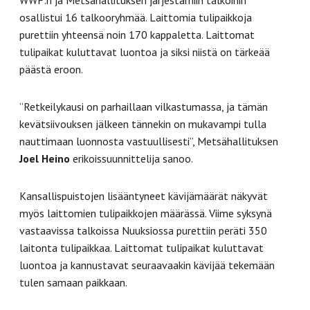
WWF:n ja Metsähallituksen järjestämiin talkoihin
osallistui 16 talkooryhmää. Laittomia tulipaikkoja
purettiin yhteensä noin 170 kappaletta. Laittomat
tulipaikat kuluttavat luontoa ja siksi niistä on tärkeää
päästä eroon.
”Retkeilykausi on parhaillaan vilkastumassa, ja tämän
kevätsiivouksen jälkeen tännekin on mukavampi tulla
nauttimaan luonnosta vastuullisesti”, Metsähallituksen
Joel Heino
erikoissuunnittelija sanoo.
Kansallispuistojen lisääntyneet kävijämäärät näkyvät
myös laittomien tulipaikkojen määrässä. Viime syksynä
vastaavissa talkoissa Nuuksiossa purettiin peräti 350
laitonta tulipaikkaa. Laittomat tulipaikat kuluttavat
luontoa ja kannustavat seuraavaakin kävijää tekemään
tulen samaan paikkaan.