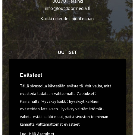
00270 Helsinki
info@outdoormedia.fi
Kaikki oikeudet pidätetään.
UUTISET
RETKET
Evästeet
TIEDOT & TAIDOT
Tällä sivustolla käytetään evästeitä. Voit valita, mitä
VARUSTEET
evästeitä ladataan valitsemalla "Asetukset".
Painamalla "Hyväksy kaikki", hyväksyt kaikkien
evästeiden latauksen. Hyväksy välttämättömät -
TILAA RETKI-LEHTI
valinta estää kaikki muut, paitsi sivuston toiminnan
YHTEYSTIEDOT
kannalta välttämättömät evästeet.
Lue lisää
Asetukset