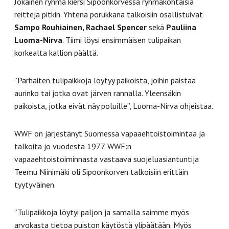
Jokainen ryhmä kiersi Sipoonkorvessa ryhmäkohtaisia
reittejä pitkin. Yhtenä porukkana talkoisiin osallistuivat
Sampo Rouhiainen, Rachael Spencer
sekä
Pauliina
Luoma-Nirva
. Tiimi löysi ensimmäisen tulipaikan
korkealta kallion päältä.
”Parhaiten tulipaikkoja löytyy paikoista, joihin paistaa
aurinko tai jotka ovat järven rannalla. Yleensäkin
paikoista, jotka eivät näy poluille”, Luoma-Nirva ohjeistaa.
WWF on järjestänyt Suomessa vapaaehtoistoimintaa ja
talkoita jo vuodesta 1977. WWF:n
vapaaehtoistoiminnasta vastaava suojeluasiantuntija
Teemu Niinimäki oli Sipoonkorven talkoisiin erittäin
tyytyväinen.
”Tulipaikkoja löytyi paljon ja samalla saimme myös
arvokasta tietoa puiston käytöstä ylipäätään. Myös