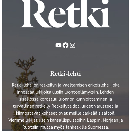
YouTube
Facebook
Instagram
Retki-lehti
Retki-lehti on retkeilyn ja vaeltamisen erikoislehti, joka
innostaa lukijoita uusiin luontoelämyksiin. Lehden
sisällössä korostuu luonnon kunnioittaminen ja
turvallinen retkeily. Retkeilytaidot, uudet varusteet ja
kiinnostavat kohteet ovat meille tärkeää sisältöä.
Viemme lukijat usein kansallispuistoihin Lappiin, Norjaan ja
Ruotsiin, mutta myös lähiretkille Suomessa.