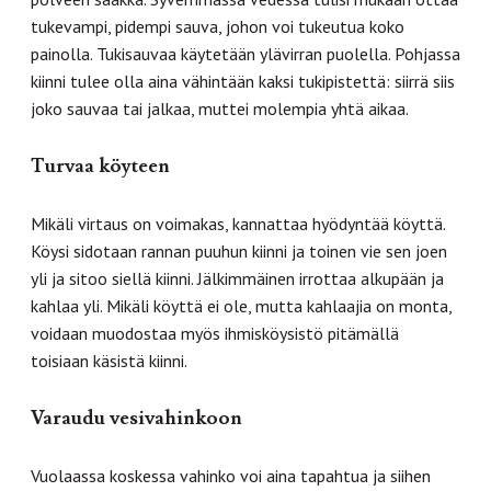
tukevampi, pidempi sauva, johon voi tukeutua koko
painolla. Tukisauvaa käytetään ylävirran puolella. Pohjassa
kiinni tulee olla aina vähintään kaksi tukipistettä: siirrä siis
joko sauvaa tai jalkaa, muttei molempia yhtä aikaa.
Turvaa köyteen
Mikäli virtaus on voimakas, kannattaa hyödyntää köyttä.
Köysi sidotaan rannan puuhun kiinni ja toinen vie sen joen
yli ja sitoo siellä kiinni. Jälkimmäinen irrottaa alkupään ja
kahlaa yli. Mikäli köyttä ei ole, mutta kahlaajia on monta,
voidaan muodostaa myös ihmisköysistö pitämällä
toisiaan käsistä kiinni.
Varaudu vesivahinkoon
Vuolaassa koskessa vahinko voi aina tapahtua ja siihen