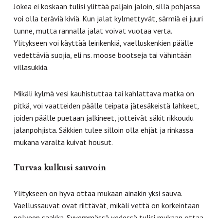
Jokea ei koskaan tulisi ylittää paljain jaloin, sillä pohjassa
voi olla teräviä kiviä. Kun jalat kylmettyvät, särmiä ei juuri
tunne, mutta rannalla jalat voivat vuotaa verta.
Ylitykseen voi käyttää leirikenkiä, vaelluskenkien päälle
vedettäviä suojia, eli ns. moose bootseja tai vähintään
villasukkia.
Mikäli kylmä vesi kauhistuttaa tai kahlattava matka on
pitkä, voi vaatteiden päälle teipata jätesäkeistä lahkeet,
joiden päälle puetaan jalkineet, jotteivät säkit rikkoudu
jalanpohjista. Säkkien tulee silloin olla ehjät ja rinkassa
mukana varalta kuivat housut.
Turvaa kulkusi sauvoin
Ylitykseen on hyvä ottaa mukaan ainakin yksi sauva.
Vaellussauvat ovat riittävät, mikäli vettä on korkeintaan
polveen saakka. Syvemmässä vedessä tulisi mukaan ottaa