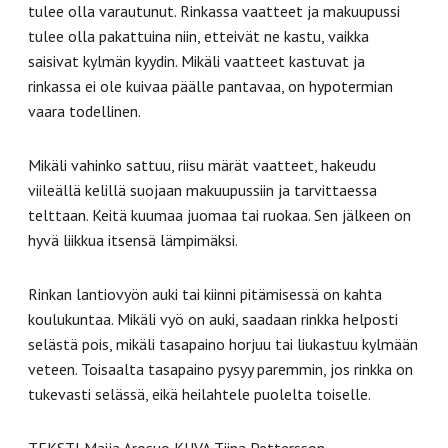
tulee olla varautunut. Rinkassa vaatteet ja makuupussi
tulee olla pakattuina niin, etteivät ne kastu, vaikka
saisivat kylmän kyydin. Mikäli vaatteet kastuvat ja
rinkassa ei ole kuivaa päälle pantavaa, on hypotermian
vaara todellinen.
Mikäli vahinko sattuu, riisu märät vaatteet, hakeudu
viileällä kelillä suojaan makuupussiin ja tarvittaessa
telttaan. Keitä kuumaa juomaa tai ruokaa. Sen jälkeen on
hyvä liikkua itsensä lämpimäksi.
Rinkan lantiovyön auki tai kiinni pitämisessä on kahta
koulukuntaa. Mikäli vyö on auki, saadaan rinkka helposti
selästä pois, mikäli tasapaino horjuu tai liukastuu kylmään
veteen. Toisaalta tasapaino pysyy paremmin, jos rinkka on
tukevasti selässä, eikä heilahtele puolelta toiselle.
TEKSTI Maija Arosuo KUVA Tiina Pettersson