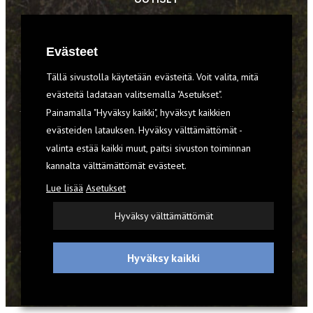
RETKET
Evästeet
TIEDOT & TAIDOT
Tällä sivustolla käytetään evästeitä. Voit valita, mitä
VARUSTEET
evästeitä ladataan valitsemalla "Asetukset".
Painamalla "Hyväksy kaikki", hyväksyt kaikkien
evästeiden latauksen. Hyväksy välttämättömät -
TILAA RETKI-LEHTI
valinta estää kaikki muut, paitsi sivuston toiminnan
kannalta välttämättömät evästeet.
YHTEYSTIEDOT
Lue lisää
Asetukset
REKISTERISELOSTE
Hyväksy välttämättömät
EVÄSTEET
Hyväksy kaikki
© 2026 Retki-lehti