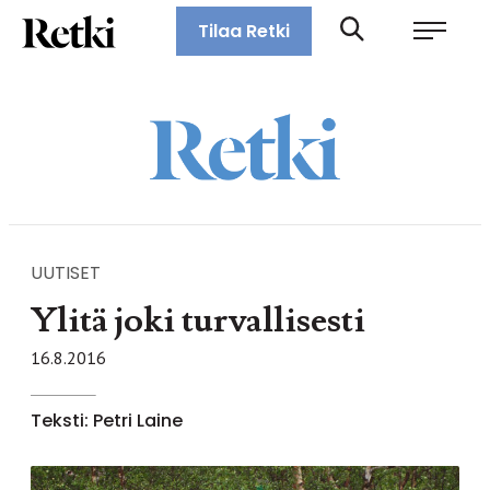
Siirry
Retki-lehti
Tilaa Retki
suoraan
Retkeily,
sisältöön
vaellus,
ulkoilu,
melonta,
maastopyöräily
UUTISET
Ylitä joki turvallisesti
16.8.2016
Teksti: Petri Laine