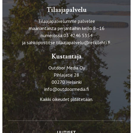
Tilaajapalvelu
Tilaajapalvelumme palvelee
maanantaista perjantaihin kello 8–16
numerossa 03 4246 5354
ja sähköpostitse
tilaajapalvelu@retkilehti.fi
.
Kustantaja
Outdoor Media Oy
Pihlajatie 28
00270 Helsinki
info@outdoormedia.fi
Kaikki oikeudet pidätetään.
UUTISET