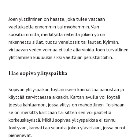
Joen ylittäminen on haaste, joka tulee vastaan
vaelluksella ennemmin tai myöhemmin. Vain
suosituimmilla, merkityillä reiteillä jokien yli on
rakennettu sillat, tuotu venelossit tai lautat. Kylmän,
virtaavan veden voimaa ei tule aliarvioida. Joen turvallinen
ylittäminen kuuluukin siksi vaeltajan perustaitoihin.
Hae sopiva ylityspaikka
Sopivan ylityspaikan löytämiseen kannattaa panostaa ja
käyttää tarvittaessa aikaakin. Kartan avulla voi löytää
joesta kahlaamon, jossa ylitys on mahdollinen. Toisinaan
se on merkitty karttaan tai sitten sen voi päätellä
korkeuskäyristä. Mikäli sopivaa ylityspaikkaa ei tunnu
löytyvän, kannattaa seurata jokea ylävirtaan, jossa purot
pienenevät.