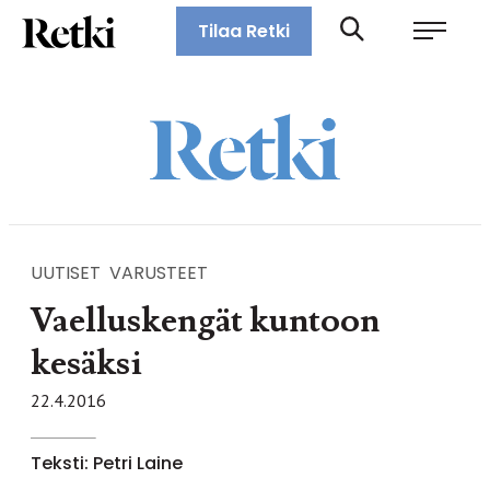
Siirry
Retki-lehti
Tilaa Retki
suoraan
Retkeily,
sisältöön
vaellus,
ulkoilu,
melonta,
maastopyöräily
UUTISET
VARUSTEET
Vaelluskengät kuntoon
kesäksi
22.4.2016
Teksti: Petri Laine