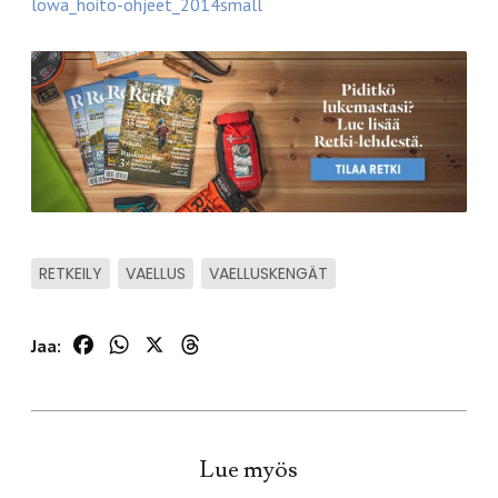
lowa_hoito-ohjeet_2014small
RETKEILY
VAELLUS
VAELLUSKENGÄT
Facebook
WhatsApp
X
Threads
Jaa:
Lue myös