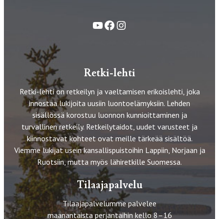
YouTube
Facebook
Instagram
Retki-lehti
Retki-lehti on retkeilyn ja vaeltamisen erikoislehti, joka
innostaa lukijoita uusiin luontoelämyksiin. Lehden
sisällössä korostuu luonnon kunnioittaminen ja
turvallinen retkeily. Retkeilytaidot, uudet varusteet ja
kiinnostavat kohteet ovat meille tärkeää sisältöä.
Viemme lukijat usein kansallispuistoihin Lappiin, Norjaan ja
Ruotsiin, mutta myös lähiretkille Suomessa.
Tilaajapalvelu
Tilaajapalvelumme palvelee
maanantaista perjantaihin kello 8–16