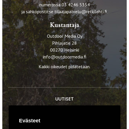
numerossa 03 4246 5354
ja sähköpostitse
tilaajapalvelu@retkilehti.fi
.
Kustantaja
Outdoor Media Oy
Pihlajatie 28
00270 Helsinki
info@outdoormedia.fi
Kaikki oikeudet pidätetään.
UUTISET
RETKET
Evästeet
TIEDOT & TAIDOT