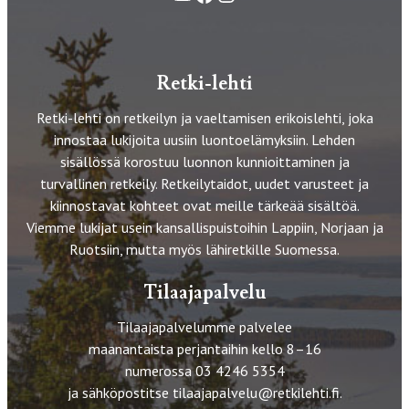
Retki-lehti
Retki-lehti on retkeilyn ja vaeltamisen erikoislehti, joka
innostaa lukijoita uusiin luontoelämyksiin. Lehden
sisällössä korostuu luonnon kunnioittaminen ja
turvallinen retkeily. Retkeilytaidot, uudet varusteet ja
kiinnostavat kohteet ovat meille tärkeää sisältöä.
Viemme lukijat usein kansallispuistoihin Lappiin, Norjaan ja
Ruotsiin, mutta myös lähiretkille Suomessa.
Tilaajapalvelu
Tilaajapalvelumme palvelee
maanantaista perjantaihin kello 8–16
numerossa 03 4246 5354
ja sähköpostitse
tilaajapalvelu@retkilehti.fi
.