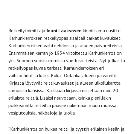
Retkeilytoimittaja
Jouni Laaksosen
kirjoittama uusittu
Karhunkierroksen retkeilyopas sisältää tarkat kuvaukset
Karhunkierroksen vaihtoehdoista ja alueen päiväreiteistä.
Ensimmäisen kerran jo 1954 viitoitettu Karhunkierros on
yksi Suomen suosituimmista vaellusreiteistä. Nyt julkaistu
retkeilyopas kuvaa tarkasti Karhunkierroksen eri
vaihtoehdot ja kaikki Ruka–Oulanka-alueen päiväreitit.
Kirjasta löytyvät reittikuvaukset ja alueen ulkoilukartta
samoissa kansissa. Kaikkiaan kirjassa esitellään noin 20
erilaista reittiä. Lisäksi neuvotaan, kuinka pienilläkin
poikkeamilla reiteiltä pääsee näkemään muun muassa
vesiputouksia, näköaloja ja luolia.
”Karhunkierros on huikea reitti, ja tyystin erilainen kesän ja