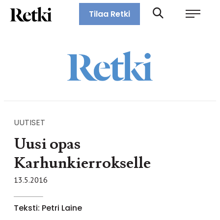
Siirry
Retki-lehti
Tilaa Retki
suoraan
Retkeily,
sisältöön
vaellus,
ulkoilu,
melonta,
maastopyöräily
UUTISET
Uusi opas
Karhunkierrokselle
13.5.2016
Teksti: Petri Laine