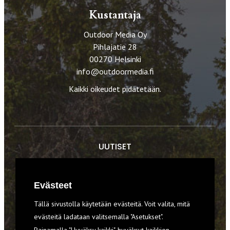
Kustantaja
Outdoor Media Oy
Pihlajatie 28
00270 Helsinki
info@outdoormedia.fi
Kaikki oikeudet pidätetään.
UUTISET
RETKET
Evästeet
TIEDOT & TAIDOT
Tällä sivustolla käytetään evästeitä. Voit valita, mitä
VARUSTEET
evästeitä ladataan valitsemalla "Asetukset".
Painamalla "Hyväksy kaikki", hyväksyt kaikkien