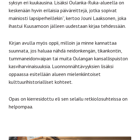
syksyn eri kuukausina. Lisäksi Oulanka-Ruka-alueella on
keskenään hyvin erilaisia päiväreittejä, jotka sopivat
mainiosti lapsiperheillekin”, kertoo Jouni Laaksonen, joka
ihastui Kuusamoon jälleen uudestaan kirjaa tehdessään.
Kirjan avulla myös oppii, milloin ja minne kannattaa
suunnata, jos haluaa nähdä neidonkengän, tikankontin,
tummaneidonvaipan tai muita Oulangan kansallispuiston
kasviharvinaisuuksia. Luonnonnähtävyyksien lisäksi
oppaassa esitellään alueen mielenkiintoiset
kulttuurihistorialliset kohteet.
Opas on kierresidottu eli sen selailu retkiolosuhteissa on
helpompaa.