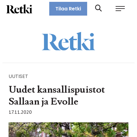
Siirry
Retki-lehti
Tilaa Retki
suoraan
Retkeily,
sisältöön
vaellus,
ulkoilu,
melonta,
maastopyöräily
UUTISET
Uudet kansallispuistot
Sallaan ja Evolle
17.11.2020