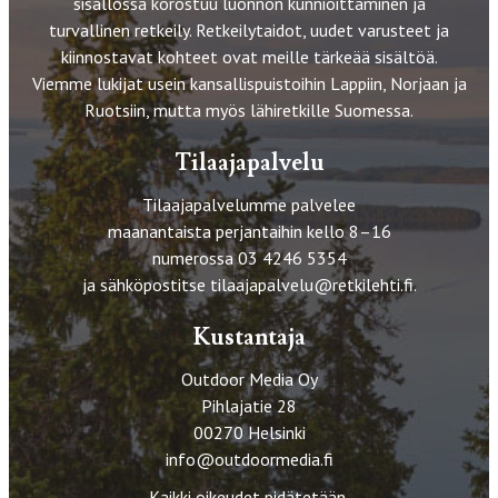
sisällössä korostuu luonnon kunnioittaminen ja
turvallinen retkeily. Retkeilytaidot, uudet varusteet ja
kiinnostavat kohteet ovat meille tärkeää sisältöä.
Viemme lukijat usein kansallispuistoihin Lappiin, Norjaan ja
Ruotsiin, mutta myös lähiretkille Suomessa.
Tilaajapalvelu
Tilaajapalvelumme palvelee
maanantaista perjantaihin kello 8–16
numerossa 03 4246 5354
ja sähköpostitse
tilaajapalvelu@retkilehti.fi
.
Kustantaja
Outdoor Media Oy
Pihlajatie 28
00270 Helsinki
info@outdoormedia.fi
Kaikki oikeudet pidätetään.