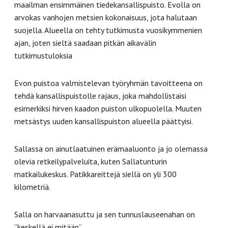
maailman ensimmäinen tiedekansallispuisto. Evolla on
arvokas vanhojen metsien kokonaisuus, jota halutaan
suojella. Alueella on tehty tutkimusta vuosikymmenien
ajan, joten sieltä saadaan pitkän aikavälin
tutkimustuloksia
Evon puistoa valmistelevan työryhmän tavoitteena on
tehdä kansallispuistolle rajaus, joka mahdollistaisi
esimerkiksi hirven kaadon puiston ulkopuolella. Muuten
metsästys uuden kansallispuiston alueella päättyisi.
Sallassa on ainutlaatuinen erämaaluonto ja jo olemassa
olevia retkeilypalveluita, kuten Sallatunturin
matkailukeskus. Patikkareittejä siellä on yli 300
kilometriä.
Salla on harvaanasuttu ja sen tunnuslauseenahan on
”keskellä ei mitään”.