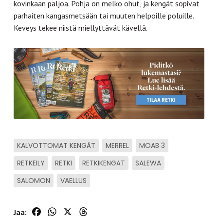
kovinkaan paljoa. Pohja on melko ohut, ja kengät sopivat
parhaiten kangasmetsään tai muuten helpoille poluille.
Keveys tekee niistä miellyttävät kävellä.
KALVOTTOMAT KENGÄT
MERREL
MOAB 3
RETKEILY
RETKI
RETKIKENGÄT
SALEWA
SALOMON
VAELLUS
Facebook
WhatsApp
X
Threads
Jaa: