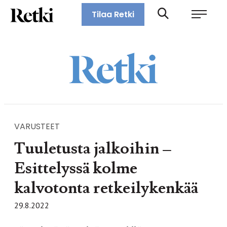
Siirry
Retki-lehti
Tilaa Retki
suoraan
Retkeily,
sisältöön
vaellus,
ulkoilu,
melonta,
maastopyöräily
VARUSTEET
Tuuletusta jalkoihin –
Esittelyssä kolme
kalvotonta retkeilykenkää
29.8.2022