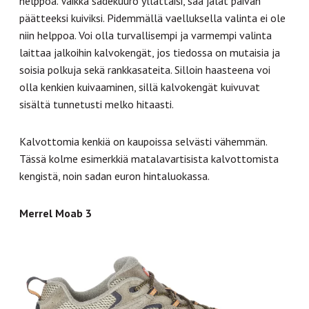
helppoa. Vaikka sadekuuro yllättäisi, saa jalat päivän
päätteeksi kuiviksi. Pidemmällä vaelluksella valinta ei ole
niin helppoa. Voi olla turvallisempi ja varmempi valinta
laittaa jalkoihin kalvokengät, jos tiedossa on mutaisia ja
soisia polkuja sekä rankkasateita. Silloin haasteena voi
olla kenkien kuivaaminen, sillä kalvokengät kuivuvat
sisältä tunnetusti melko hitaasti.
Kalvottomia kenkiä on kaupoissa selvästi vähemmän.
Tässä kolme esimerkkiä matalavartisista kalvottomista
kengistä, noin sadan euron hintaluokassa.
Merrel Moab 3