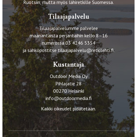
Ruotsiin, mutta myös lähiretkille Suomessa.
Tilaajapalvelu
Tilaajapalvelumme palvelee
maanantaista perjantaihin kello 8–16
numerossa 03 4246 5354
ja sähköpostitse
tilaajapalvelu@retkilehti.fi
.
Kustantaja
Outdoor Media Oy
Pihlajatie 28
00270 Helsinki
info@outdoormedia.fi
Kaikki oikeudet pidätetään.