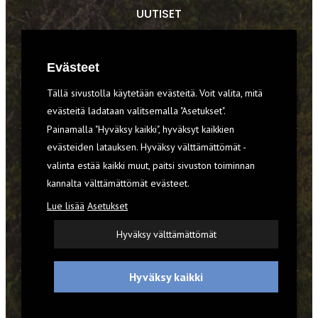
UUTISET
RETKET
Evästeet
TIEDOT & TAIDOT
Tällä sivustolla käytetään evästeitä. Voit valita, mitä
VARUSTEET
evästeitä ladataan valitsemalla "Asetukset".
Painamalla "Hyväksy kaikki", hyväksyt kaikkien
evästeiden latauksen. Hyväksy välttämättömät -
TILAA RETKI-LEHTI
valinta estää kaikki muut, paitsi sivuston toiminnan
kannalta välttämättömät evästeet.
YHTEYSTIEDOT
Lue lisää
Asetukset
REKISTERISELOSTE
Hyväksy välttämättömät
EVÄSTEET
Hyväksy kaikki
© 2026 Retki-lehti