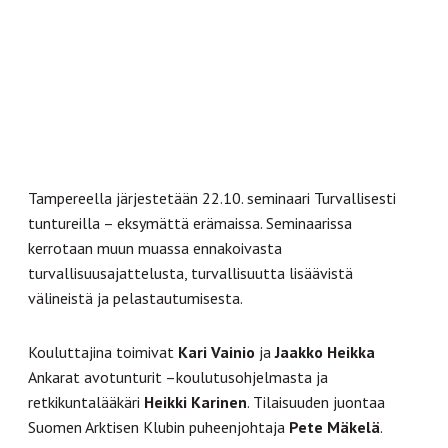
Tampereella järjestetään 22.10. seminaari Turvallisesti
tuntureilla – eksymättä erämaissa. Seminaarissa
kerrotaan muun muassa ennakoivasta
turvallisuusajattelusta, turvallisuutta lisäävistä
välineistä ja pelastautumisesta.
Kouluttajina toimivat
Kari Vainio
ja
Jaakko Heikka
Ankarat avotunturit –koulutusohjelmasta ja
retkikuntalääkäri
Heikki Karinen
. Tilaisuuden juontaa
Suomen Arktisen Klubin puheenjohtaja
Pete Mäkelä
.