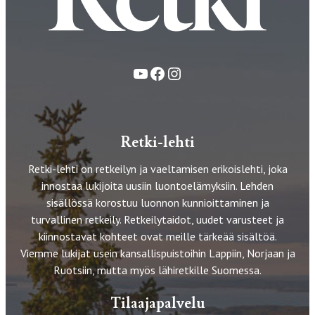
YouTube
Facebook
Instagram
Retki-lehti
Retki-lehti on retkeilyn ja vaeltamisen erikoislehti, joka
innostaa lukijoita uusiin luontoelämyksiin. Lehden
sisällössä korostuu luonnon kunnioittaminen ja
turvallinen retkeily. Retkeilytaidot, uudet varusteet ja
kiinnostavat kohteet ovat meille tärkeää sisältöä.
Viemme lukijat usein kansallispuistoihin Lappiin, Norjaan ja
Ruotsiin, mutta myös lähiretkille Suomessa.
Tilaajapalvelu