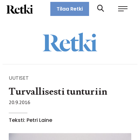
Siirry
Retki-lehti
Tilaa Retki
suoraan
Retkeily,
sisältöön
vaellus,
ulkoilu,
melonta,
maastopyöräily
UUTISET
Turvallisesti tunturiin
20.9.2016
Teksti: Petri Laine