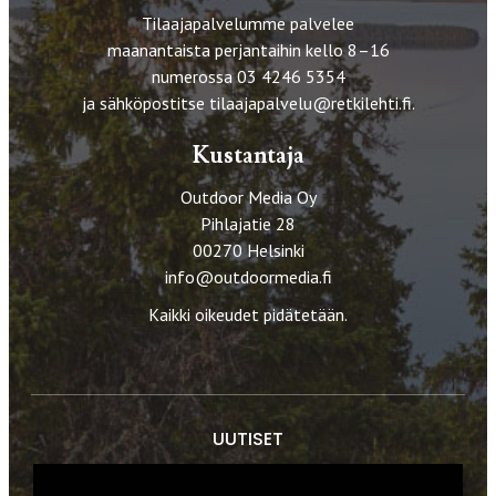
Tilaajapalvelumme palvelee
maanantaista perjantaihin kello 8–16
numerossa 03 4246 5354
ja sähköpostitse
tilaajapalvelu@retkilehti.fi
.
Kustantaja
Outdoor Media Oy
Pihlajatie 28
00270 Helsinki
info@outdoormedia.fi
Kaikki oikeudet pidätetään.
UUTISET
RETKET