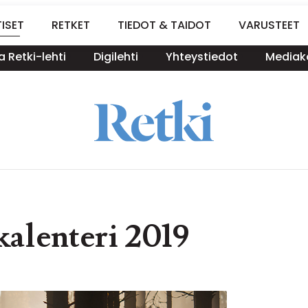
ISET
RETKET
TIEDOT & TAIDOT
VARUSTEET
a Retki-lehti
Digilehti
Yhteystiedot
Mediako
kalenteri 2019