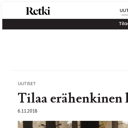
Siirry
Retki-lehti
UUT
suoraan
Retkeily,
sisältöön
Tila
vaellus,
ulkoilu,
melonta,
maastopyöräily
UUTISET
Tilaa erähenkinen 
6.11.2018