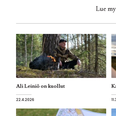
Lue my
Ali Leiniö on kuollut
K
22.4.2026
11