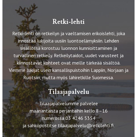
Retki-lehti
Retki-lehti on retkeilyn ja vaeltamisen erikoislehti, joka
innostaa lukijoita uusiin luontoelämyksiin. Lehden
sisällössä korostuu luonnon kunnioittaminen ja
turvallinen retkeily. Retkeilytaidot, uudet varusteet ja
kiinnostavat kohteet ovat meille tärkeää sisältöä.
Viemme lukijat usein kansallispuistoihin Lappiin, Norjaan ja
Ruotsiin, mutta myös lähiretkille Suomessa.
Tilaajapalvelu
Tilaajapalvelumme palvelee
maanantaista perjantaihin kello 8–16
numerossa 03 4246 5354
ja sähköpostitse
tilaajapalvelu@retkilehti.fi
.