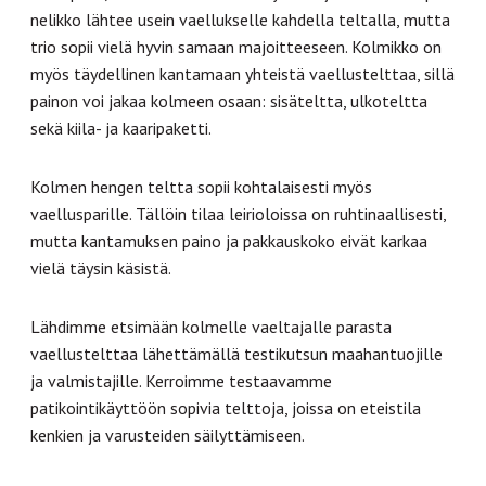
nelikko lähtee usein vaellukselle kahdella teltalla, mutta
trio sopii vielä hyvin samaan majoitteeseen. Kolmikko on
myös täydellinen kantamaan yhteistä vaellustelttaa, sillä
painon voi jakaa kolmeen osaan: sisäteltta, ulkoteltta
sekä kiila- ja kaaripaketti.
Kolmen hengen teltta sopii kohtalaisesti myös
vaellusparille. Tällöin tilaa leirioloissa on ruhtinaallisesti,
mutta kantamuksen paino ja pakkauskoko eivät karkaa
vielä täysin käsistä.
Lähdimme etsimään kolmelle vaeltajalle parasta
vaellustelttaa lähettämällä testikutsun maahantuojille
ja valmistajille. Kerroimme testaavamme
patikointikäyttöön sopivia telttoja, joissa on eteistila
kenkien ja varusteiden säilyttämiseen.