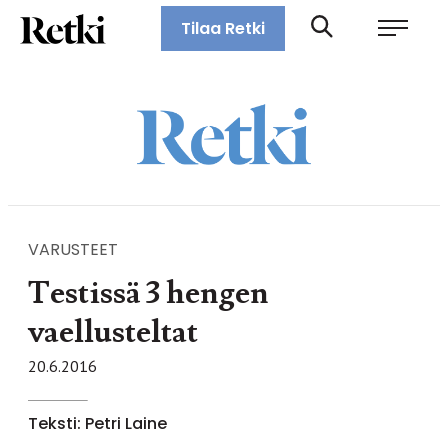
Siirry
Retki-lehti
Tilaa Retki
suoraan
Retkeily,
sisältöön
vaellus,
ulkoilu,
melonta,
maastopyöräily
VARUSTEET
Testissä 3 hengen
vaellusteltat
20.6.2016
Teksti: Petri Laine