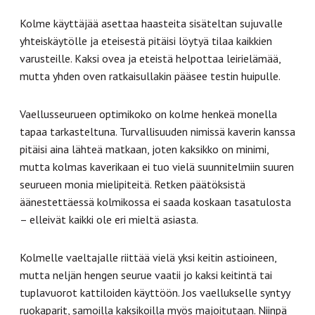
Kolme käyttäjää asettaa haasteita sisäteltan sujuvalle
yhteiskäytölle ja eteisestä pitäisi löytyä tilaa kaikkien
varusteille. Kaksi ovea ja eteistä helpottaa leirielämää,
mutta yhden oven ratkaisullakin pääsee testin huipulle.
Vaellusseurueen optimikoko on kolme henkeä monella
tapaa tarkasteltuna. Turvallisuuden nimissä kaverin kanssa
pitäisi aina lähteä matkaan, joten kaksikko on minimi,
mutta kolmas kaverikaan ei tuo vielä suunnitelmiin suuren
seurueen monia mielipiteitä. Retken päätöksistä
äänestettäessä kolmikossa ei saada koskaan tasatulosta
– elleivät kaikki ole eri mieltä asiasta.
Kolmelle vaeltajalle riittää vielä yksi keitin astioineen,
mutta neljän hengen seurue vaatii jo kaksi keitintä tai
tuplavuorot kattiloiden käyttöön. Jos vaellukselle syntyy
ruokaparit, samoilla kaksikoilla myös majoitutaan. Niinpä