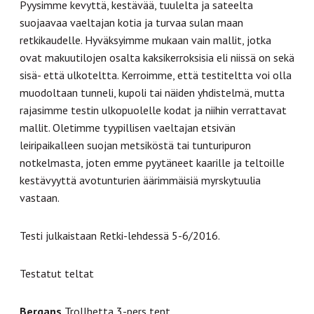
Pyysimme kevyttä, kestävää, tuulelta ja sateelta
suojaavaa vaeltajan kotia ja turvaa sulan maan
retkikaudelle. Hyväksyimme mukaan vain mallit, jotka
ovat makuutilojen osalta kaksikerroksisia eli niissä on sekä
sisä- että ulkoteltta. Kerroimme, että testiteltta voi olla
muodoltaan tunneli, kupoli tai näiden yhdistelmä, mutta
rajasimme testin ulkopuolelle kodat ja niihin verrattavat
mallit. Oletimme tyypillisen vaeltajan etsivän
leiripaikalleen suojan metsiköstä tai tunturipuron
notkelmasta, joten emme pyytäneet kaarille ja teltoille
kestävyyttä avotunturien äärimmäisiä myrskytuulia
vastaan.
Testi julkaistaan Retki-lehdessä 5-6/2016.
Testatut teltat
Bergans
Trollhetta 3-pers tent