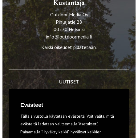
Kustantaja
Outdoor Media Oy
Pihlajatie 28
00270 Helsinki
info@outdoormedia.fi
Kaikki oikeudet pidätetään.
UUTISET
RETKET
Evästeet
TIEDOT & TAIDOT
Tällä sivustolla käytetään evästeitä. Voit valita, mitä
VARUSTEET
evästeitä ladataan valitsemalla "Asetukset".
Painamalla "Hyväksy kaikki", hyväksyt kaikkien