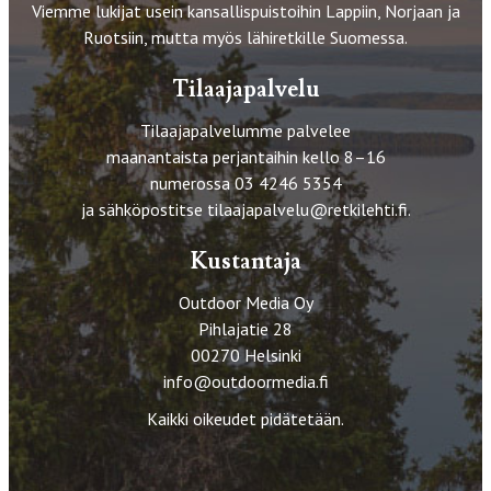
Viemme lukijat usein kansallispuistoihin Lappiin, Norjaan ja
Ruotsiin, mutta myös lähiretkille Suomessa.
Tilaajapalvelu
Tilaajapalvelumme palvelee
maanantaista perjantaihin kello 8–16
numerossa 03 4246 5354
ja sähköpostitse
tilaajapalvelu@retkilehti.fi
.
Kustantaja
Outdoor Media Oy
Pihlajatie 28
00270 Helsinki
info@outdoormedia.fi
Kaikki oikeudet pidätetään.