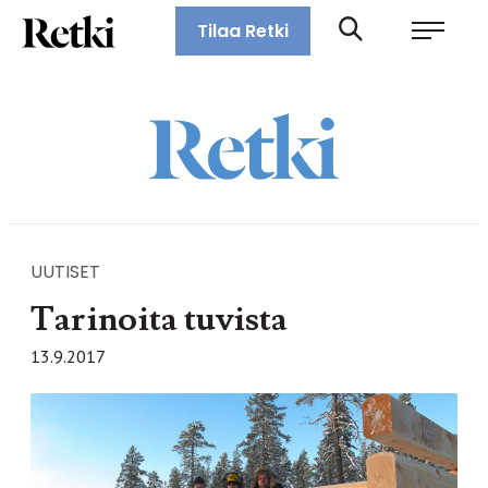
Siirry
Retki-lehti
Tilaa Retki
suoraan
Retkeily,
sisältöön
vaellus,
ulkoilu,
melonta,
maastopyöräily
UUTISET
Tarinoita tuvista
13.9.2017