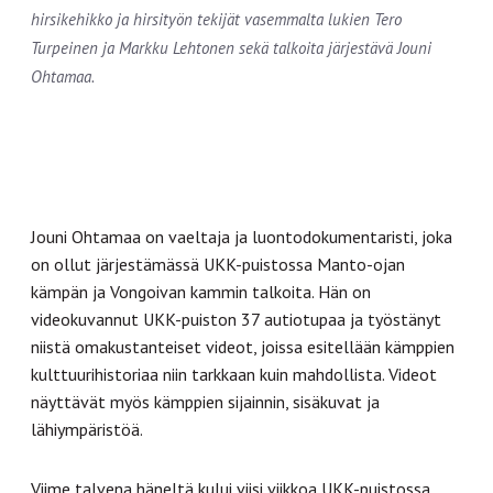
hirsikehikko ja hirsityön tekijät vasemmalta lukien Tero
Turpeinen ja Markku Lehtonen sekä talkoita järjestävä Jouni
Ohtamaa.
Jouni Ohtamaa on vaeltaja ja luontodokumentaristi, joka
on ollut järjestämässä UKK-puistossa Manto-ojan
kämpän ja Vongoivan kammin talkoita. Hän on
videokuvannut UKK-puiston 37 autiotupaa ja työstänyt
niistä omakustanteiset videot, joissa esitellään kämppien
kulttuurihistoriaa niin tarkkaan kuin mahdollista. Videot
näyttävät myös kämppien sijainnin, sisäkuvat ja
lähiympäristöä.
Viime talvena häneltä kului viisi viikkoa UKK-puistossa