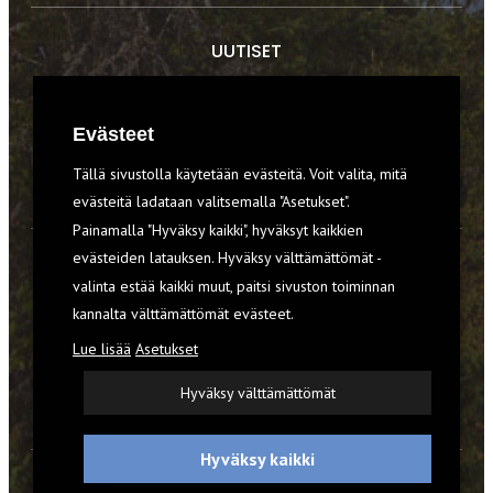
UUTISET
RETKET
Evästeet
TIEDOT & TAIDOT
Tällä sivustolla käytetään evästeitä. Voit valita, mitä
VARUSTEET
evästeitä ladataan valitsemalla "Asetukset".
Painamalla "Hyväksy kaikki", hyväksyt kaikkien
evästeiden latauksen. Hyväksy välttämättömät -
TILAA RETKI-LEHTI
valinta estää kaikki muut, paitsi sivuston toiminnan
YHTEYSTIEDOT
kannalta välttämättömät evästeet.
Lue lisää
Asetukset
REKISTERISELOSTE
Hyväksy välttämättömät
EVÄSTEET
Hyväksy kaikki