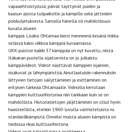
vapaaehtoistyössä, päivät täyttyivät puiden ja
kaasun ajosta tulipaikoille ja kämpille sekä jätteiden
poiskuljetuksesta. Samalla hänellä oli mahdollisuus
kuvata alueen
kämppiä. Lisäksi Ohtamaa kiersi menneenä kesänä rinkka
selässä kaksi viikkoa kämppiä kuvaamassa.
UKK-puiston kaikki 37 kämppää on nyt kuvattu, niistä
Itäkairan puolella sijaitsevista on jo julkaistu
kämppävideot. Videot näyttävät kämppien sijainnin,
sisäkuvat ja lähiympäristöä. Ainutlaatuisiin rakennuksiin
liittyvien tietojen säilyttäminen ja esittäminen on
erityisen tärkeää Ohtamaalle. Videoilla kerrotaan
kämppien kulttuurihistoriaa niin tarkkaan kuin se on
mahdollista. Historiatietojen jäljittäminen on ollut hyvin
haasteellista, etenkin 1960-luvulla valmistetuista ns.
standardikämpistä. Onneksi muista alueen kämpistä on
tiedossa rikas kulttuurihistoria.
Videot ovat katsottavissa osoitteessa