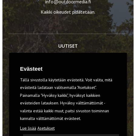
info@outdoormedia.fi
Kaikki oikeudet pidätetään.
UUTISET
RETKET
Evästeet
TIEDOT & TAIDOT
Tällä sivustolla käytetään evästeitä. Voit valita, mitä
VARUSTEET
evästeitä ladataan valitsemalla "Asetukset".
Painamalla "Hyväksy kaikki", hyväksyt kaikkien
evästeiden latauksen. Hyväksy välttämättömät -
TILAA RETKI-LEHTI
valinta estää kaikki muut, paitsi sivuston toiminnan
kannalta välttämättömät evästeet.
YHTEYSTIEDOT
Lue lisää
Asetukset
REKISTERISELOSTE