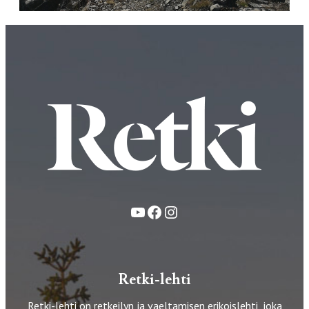
YouTube
Facebook
Instagram
Retki-lehti
Retki-lehti on retkeilyn ja vaeltamisen erikoislehti, joka