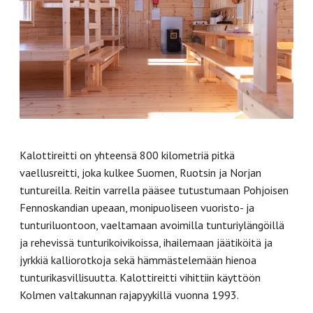
Kalottireitti on yhteensä 800 kilometriä pitkä
vaellusreitti, joka kulkee Suomen, Ruotsin ja Norjan
tuntureilla. Reitin varrella pääsee tutustumaan Pohjoisen
Fennoskandian upeaan, monipuoliseen vuoristo- ja
tunturiluontoon, vaeltamaan avoimilla tunturiylängöillä
ja rehevissä tunturikoivikoissa, ihailemaan jäätiköitä ja
jyrkkiä kalliorotkoja sekä hämmästelemään hienoa
tunturikasvillisuutta. Kalottireitti vihittiin käyttöön
Kolmen valtakunnan rajapyykillä vuonna 1993.