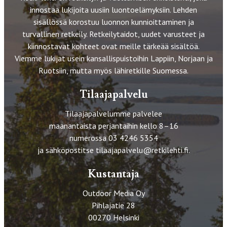
innostaa lukijoita uusiin luontoelämyksiin. Lehden
sisällössä korostuu luonnon kunnioittaminen ja
turvallinen retkeily. Retkeilytaidot, uudet varusteet ja
kiinnostavat kohteet ovat meille tärkeää sisältöä.
Viemme lukijat usein kansallispuistoihin Lappiin, Norjaan ja
Ruotsiin, mutta myös lähiretkille Suomessa.
Tilaajapalvelu
Tilaajapalvelumme palvelee
maanantaista perjantaihin kello 8–16
numerossa 03 4246 5354
ja sähköpostitse
tilaajapalvelu@retkilehti.fi
.
Kustantaja
Outdoor Media Oy
Pihlajatie 28
00270 Helsinki