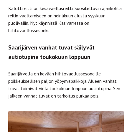
Kalottireitti on kesävaellusreitti. Suositeltavin ajankohta
reitin vaeltamiseen on heinäkuun alusta syyskuun
puoliväliin. Nyt käynnissä Käsivarressa on
hiihtovaellussesonki.
Saarijärven vanhat tuvat säilyvät
autiotupina toukokuun loppuun
Saarijärvellä on kevään hiihtovaellussesongille
poikkeuksellisen paljon yöpymispaikkoja. Alueen vanhat
tuvat toimivat vielä toukokuun loppuun autiotupina. Sen
jälkeen vanhat tuvat on tarkoitus purkaa pois.