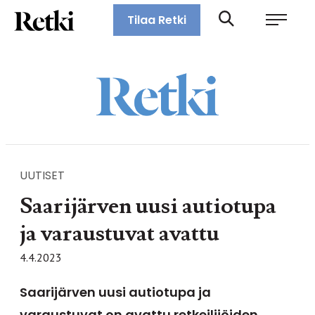
Siirry
Retki-lehti
Tilaa Retki
suoraan
Retkeily,
sisältöön
vaellus,
ulkoilu,
melonta,
maastopyöräily
UUTISET
Saarijärven uusi autiotupa
ja varaustuvat avattu
4.4.2023
Saarijärven uusi autiotupa ja
varaustuvat on avattu retkeilijöiden