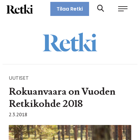
Siirry
Retki-lehti
Tilaa Retki
suoraan
Retkeily,
sisältöön
vaellus,
ulkoilu,
melonta,
maastopyöräily
UUTISET
Rokuanvaara on Vuoden
Retkikohde 2018
2.3.2018