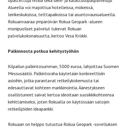
opastettuja retkiä sekä sieni- ja kalastusopaspalveluja.
Alueella voi majoittua hotelleissa, mökeissä,
leirikeskuksissa, telttapaikoissa tai asuntovaunualueella.
Rokuanvaaraa ympäröivän Rokua Geopark -alueen
monipuoliset palvelut tukevat Rokuan
palvelukokonaisuutta, kertoo Vesa Krökki.
Palkinnosta potkua kehitystyöhön
Kilpailun palkintosumman, 5000 euroa, lahjoittaa Suomen
Messusäätiö. Palkintoraha käytetään konkreettisiin
asioihin, jotka parantavat retkeilykokemusta tai
edesauttavat kohteen markkinointia. Äänestykseen
osallistuneet saivat kertoa ideoitaan suosikkikohteensa
kehittämiseksi, joten Rokualla on käytössään satojen
retkeilijöiden ideapankki.
Rokuaan on helppo tutustua Rokua Geopark -sovelluksen