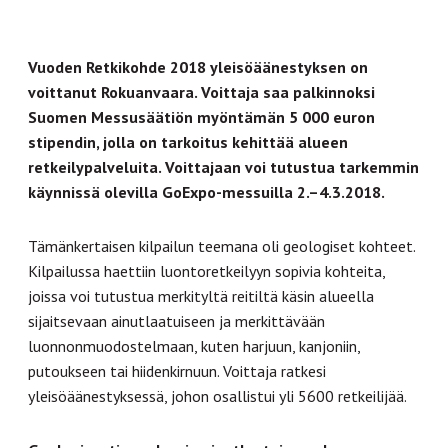
Vuoden Retkikohde 2018 yleisöäänestyksen on
voittanut Rokuanvaara. Voittaja saa palkinnoksi
Suomen Messusäätiön myöntämän 5 000 euron
stipendin, jolla on tarkoitus kehittää alueen
retkeilypalveluita. Voittajaan voi tutustua tarkemmin
käynnissä olevilla GoExpo-messuilla 2.–4.3.2018.
Tämänkertaisen kilpailun teemana oli geologiset kohteet.
Kilpailussa haettiin luontoretkeilyyn sopivia kohteita,
joissa voi tutustua merkityltä reitiltä käsin alueella
sijaitsevaan ainutlaatuiseen ja merkittävään
luonnonmuodostelmaan, kuten harjuun, kanjoniin,
putoukseen tai hiidenkirnuun. Voittaja ratkesi
yleisöäänestyksessä, johon osallistui yli 5600 retkeilijää.