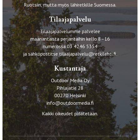
Ruotsiin, mutta myös lähiretkille Suomessa.
Tilaajapalvelu
Tilaajapalvelumme palvelee
maanantaista perjantaihin kello 8–16
numerossa 03 4246 5354
ja sähköpostitse
tilaajapalvelu@retkilehti.fi
.
Kustantaja
Outdoor Media Oy
Pihlajatie 28
00270 Helsinki
info@outdoormedia.fi
Kaikki oikeudet pidätetään.