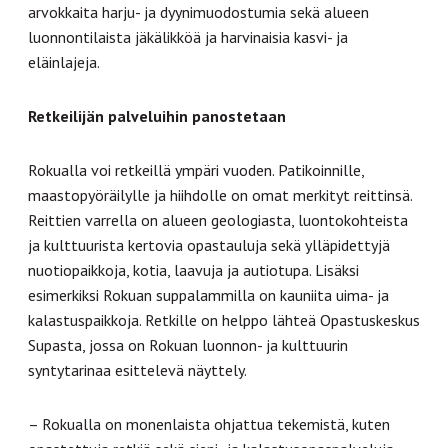
arvokkaita harju- ja dyynimuodostumia sekä alueen
luonnontilaista jäkälikköä ja harvinaisia kasvi- ja
eläinlajeja.
Retkeilijän palveluihin panostetaan
Rokualla voi retkeillä ympäri vuoden. Patikoinnille,
maastopyöräilylle ja hiihdolle on omat merkityt reittinsä.
Reittien varrella on alueen geologiasta, luontokohteista
ja kulttuurista kertovia opastauluja sekä ylläpidettyjä
nuotiopaikkoja, kotia, laavuja ja autiotupa. Lisäksi
esimerkiksi Rokuan suppalammilla on kauniita uima- ja
kalastuspaikkoja. Retkille on helppo lähteä Opastuskeskus
Supasta, jossa on Rokuan luonnon- ja kulttuurin
syntytarinaa esittelevä näyttely.
– Rokualla on monenlaista ohjattua tekemistä, kuten