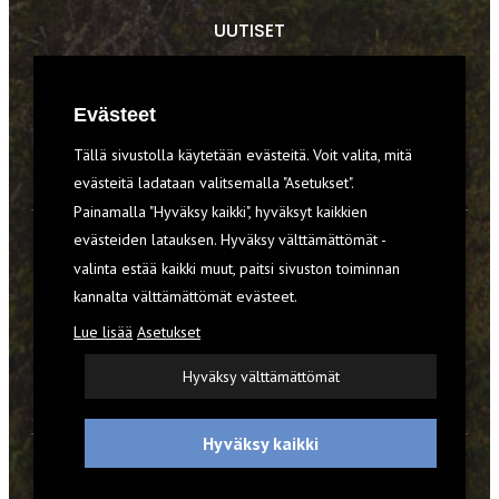
UUTISET
RETKET
Evästeet
TIEDOT & TAIDOT
Tällä sivustolla käytetään evästeitä. Voit valita, mitä
VARUSTEET
evästeitä ladataan valitsemalla "Asetukset".
Painamalla "Hyväksy kaikki", hyväksyt kaikkien
evästeiden latauksen. Hyväksy välttämättömät -
TILAA RETKI-LEHTI
valinta estää kaikki muut, paitsi sivuston toiminnan
kannalta välttämättömät evästeet.
YHTEYSTIEDOT
Lue lisää
Asetukset
REKISTERISELOSTE
Hyväksy välttämättömät
EVÄSTEET
Hyväksy kaikki
© 2026 Retki-lehti