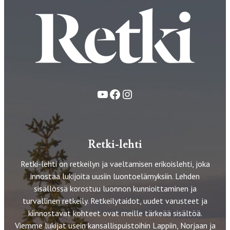
YouTube
Facebook
Instagram
Retki-lehti
Retki-lehti on retkeilyn ja vaeltamisen erikoislehti, joka
innostaa lukijoita uusiin luontoelämyksiin. Lehden
sisällössä korostuu luonnon kunnioittaminen ja
turvallinen retkeily. Retkeilytaidot, uudet varusteet ja
kiinnostavat kohteet ovat meille tärkeää sisältöä.
Viemme lukijat usein kansallispuistoihin Lappiin, Norjaan ja