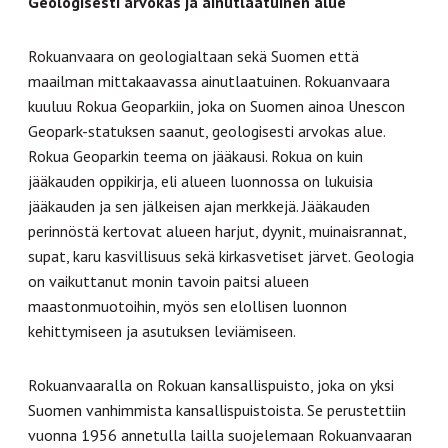
Geologisesti arvokas ja ainutlaatuinen alue
Rokuanvaara on geologialtaan sekä Suomen että
maailman mittakaavassa ainutlaatuinen. Rokuanvaara
kuuluu Rokua Geoparkiin, joka on Suomen ainoa Unescon
Geopark-statuksen saanut, geologisesti arvokas alue.
Rokua Geoparkin teema on jääkausi. Rokua on kuin
jääkauden oppikirja, eli alueen luonnossa on lukuisia
jääkauden ja sen jälkeisen ajan merkkejä. Jääkauden
perinnöstä kertovat alueen harjut, dyynit, muinaisrannat,
supat, karu kasvillisuus sekä kirkasvetiset järvet. Geologia
on vaikuttanut monin tavoin paitsi alueen
maastonmuotoihin, myös sen elollisen luonnon
kehittymiseen ja asutuksen leviämiseen.
Rokuanvaaralla on Rokuan kansallispuisto, joka on yksi
Suomen vanhimmista kansallispuistoista. Se perustettiin
vuonna 1956 annetulla lailla suojelemaan Rokuanvaaran