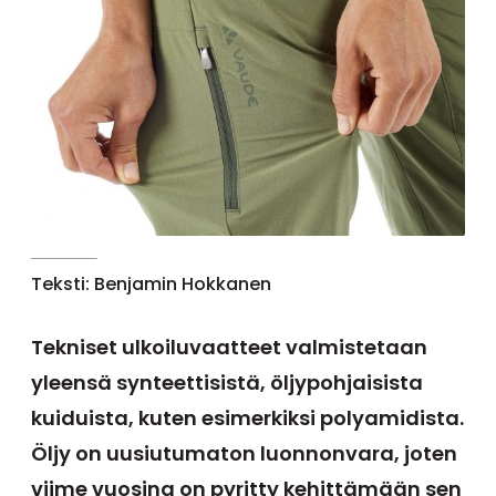
Teksti: Benjamin Hokkanen
Tekniset ulkoiluvaatteet valmistetaan
yleensä synteettisistä, öljypohjaisista
kuiduista, kuten esimerkiksi polyamidista.
Öljy on uusiutumaton luonnonvara, joten
viime vuosina on pyritty kehittämään sen