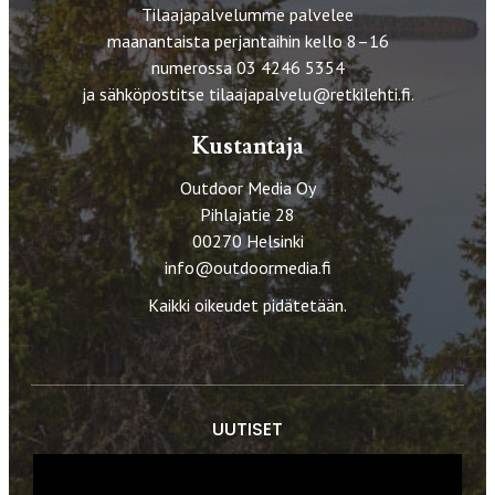
Tilaajapalvelumme palvelee
maanantaista perjantaihin kello 8–16
numerossa 03 4246 5354
ja sähköpostitse
tilaajapalvelu@retkilehti.fi
.
Kustantaja
Outdoor Media Oy
Pihlajatie 28
00270 Helsinki
info@outdoormedia.fi
Kaikki oikeudet pidätetään.
UUTISET
RETKET