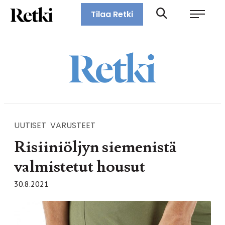
Siirry
Retki-lehti
Tilaa Retki
suoraan
Retkeily,
sisältöön
vaellus,
ulkoilu,
melonta,
maastopyöräily
UUTISET
VARUSTEET
Risiiniöljyn siemenistä
valmistetut housut
30.8.2021