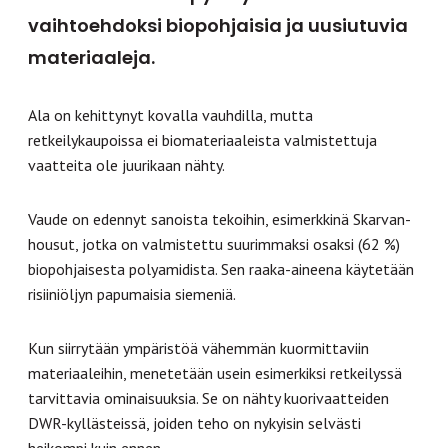
vaihtoehdoksi biopohjaisia ja uusiutuvia
materiaaleja.
Ala on kehittynyt kovalla vauhdilla, mutta
retkeilykaupoissa ei biomateriaaleista valmistettuja
vaatteita ole juurikaan nähty.
Vaude on edennyt sanoista tekoihin, esimerkkinä Skarvan-
housut, jotka on valmistettu suurimmaksi osaksi (62 %)
biopohjaisesta polyamidista. Sen raaka-aineena käytetään
risiiniöljyn papumaisia siemeniä.
Kun siirrytään ympäristöä vähemmän kuormittaviin
materiaaleihin, menetetään usein esimerkiksi retkeilyssä
tarvittavia ominaisuuksia. Se on nähty kuorivaatteiden
DWR-kyllästeissä, joiden teho on nykyisin selvästi