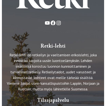
YouTube
Facebook
Instagram
Retki-lehti
Retki-lehti on retkeilyn ja vaeltamisen erikoislehti, joka
innostaa lukijoita uusiin luontoelämyksiin. Lehden
sisällössä korostuu luonnon kunnioittaminen ja
turvallinen retkeily. Retkeilytaidot, uudet varusteet ja
kiinnostavat kohteet ovat meille tärkeää sisältöä.
Viemme lukijat usein kansallispuistoihin Lappiin, Norjaan ja
Ruotsiin, mutta myös lähiretkille Suomessa.
Tilaajapalvelu