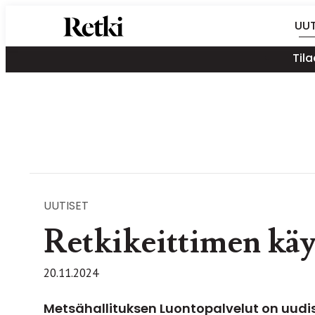
Siirry
Retki-lehti
UUT
suoraan
Retkeily,
sisältöön
Tila
vaellus,
ulkoilu,
melonta,
maastopyöräily
UUTISET
Retkikeittimen käyt
20.11.2024
Metsähallituksen Luontopalvelut on uudis