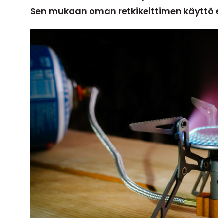
Sen mukaan oman retkikeittimen käyttö ei 