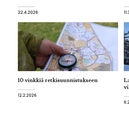
22.4.2026
11
10 vinkkiä retkisuunnistukseen
L
v
12.2.2026
6.