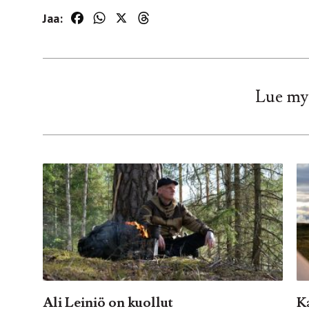
Jaa:
Facebook
WhatsApp
X
Threads
Lue my
Ali Leiniö on kuollut
K