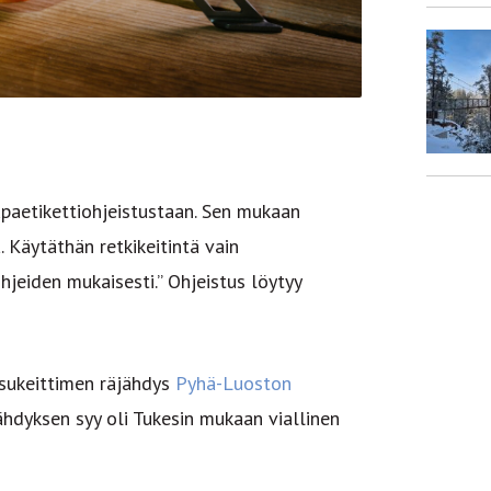
paetikettiohjeistustaan. Sen mukaan
. Käytäthän retkikeitintä vain
jeiden mukaisesti.” Ohjeistus löytyy
asukeittimen räjähdys
Pyhä-Luoston
hdyksen syy oli Tukesin mukaan viallinen