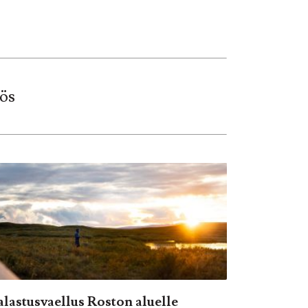
ös
alastusvaellus Roston aluelle