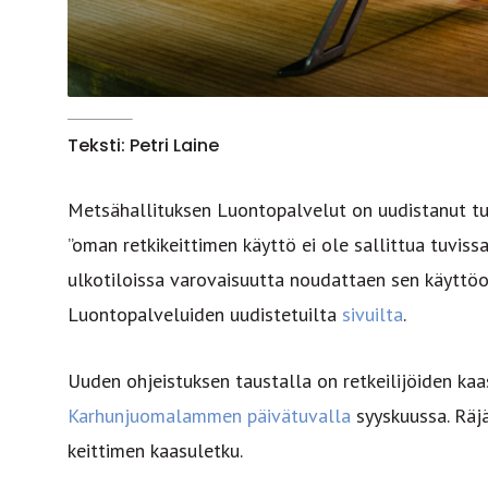
Teksti: Petri Laine
Metsähallituksen Luontopalvelut on uudistanut tu
”oman retkikeittimen käyttö ei ole sallittua tuvissa
ulkotiloissa varovaisuutta noudattaen sen käyttöoh
Luontopalveluiden uudistetuilta
sivuilta
.
Uuden ohjeistuksen taustalla on retkeilijöiden ka
Karhunjuomalammen päivätuvalla
syyskuussa. Räjä
keittimen kaasuletku.