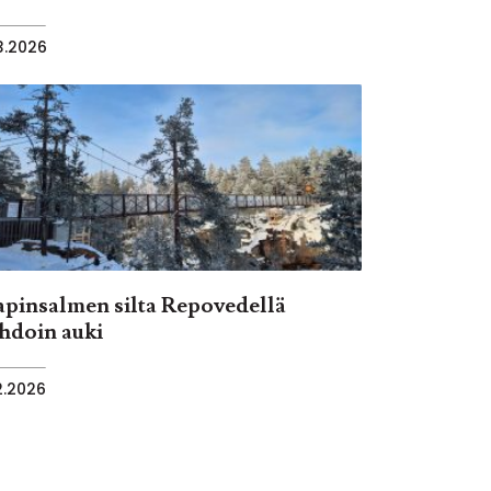
.3.2026
apinsalmen silta Repovedellä
ihdoin auki
2.2026