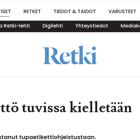
ISET
RETKET
TIEDOT & TAIDOT
VARUSTEET
a Retki-lehti
Digilehti
Yhteystiedot
Mediako
tö tuvissa kielletään
tanut tupaetikettiohjeistustaan.