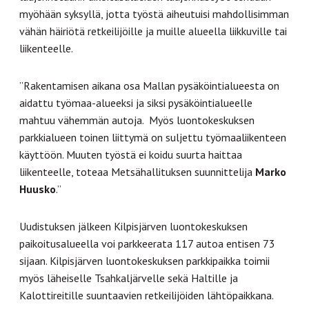
myöhään syksyllä, jotta työstä aiheutuisi mahdollisimman
vähän häiriötä retkeilijöille ja muille alueella liikkuville tai
liikenteelle.
”Rakentamisen aikana osa Mallan pysäköintialueesta on
aidattu työmaa-alueeksi ja siksi pysäköintialueelle
mahtuu vähemmän autoja. Myös luontokeskuksen
parkkialueen toinen liittymä on suljettu työmaaliikenteen
käyttöön. Muuten työstä ei koidu suurta haittaa
liikenteelle, toteaa Metsähallituksen suunnittelija
Marko
Huusko
.”
Uudistuksen jälkeen Kilpisjärven luontokeskuksen
paikoitusalueella voi parkkeerata 117 autoa entisen 73
sijaan. Kilpisjärven luontokeskuksen parkkipaikka toimii
myös läheiselle Tsahkaljärvelle sekä Haltille ja
Kalottireitille suuntaavien retkeilijöiden lähtöpaikkana.