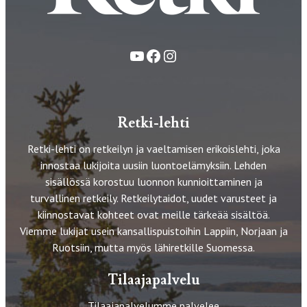
YouTube
Facebook
Instagram
Retki-lehti
Retki-lehti on retkeilyn ja vaeltamisen erikoislehti, joka
innostaa lukijoita uusiin luontoelämyksiin. Lehden
sisällössä korostuu luonnon kunnioittaminen ja
turvallinen retkeily. Retkeilytaidot, uudet varusteet ja
kiinnostavat kohteet ovat meille tärkeää sisältöä.
Viemme lukijat usein kansallispuistoihin Lappiin, Norjaan ja
Ruotsiin, mutta myös lähiretkille Suomessa.
Tilaajapalvelu
Tilaajapalvelumme palvelee