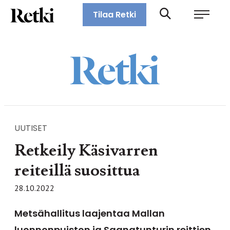
Siirry
Retki-lehti
Tilaa Retki
suoraan
Retkeily,
sisältöön
vaellus,
ulkoilu,
melonta,
maastopyöräily
UUTISET
Retkeily Käsivarren
reiteillä suosittua
28.10.2022
Metsähallitus laajentaa Mallan
luonnonpuiston ja Saanatunturin reittien