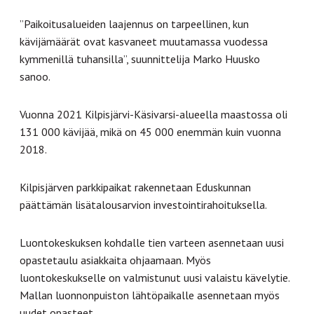
”Paikoitusalueiden laajennus on tarpeellinen, kun
kävijämäärät ovat kasvaneet muutamassa vuodessa
kymmenillä tuhansilla”, suunnittelija Marko Huusko
sanoo.
Vuonna 2021 Kilpisjärvi-Käsivarsi-alueella maastossa oli
131 000 kävijää, mikä on 45 000 enemmän kuin vuonna
2018.
Kilpisjärven parkkipaikat rakennetaan Eduskunnan
päättämän lisätalousarvion investointirahoituksella.
Luontokeskuksen kohdalle tien varteen asennetaan uusi
opastetaulu asiakkaita ohjaamaan. Myös
luontokeskukselle on valmistunut uusi valaistu kävelytie.
Mallan luonnonpuiston lähtöpaikalle asennetaan myös
uudet opasteet.