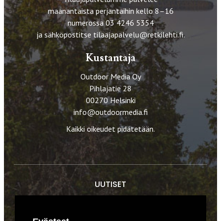
maanantaista perjantaihin kello 8–16
numerossa 03 4246 5354
ja sähköpostitse
tilaajapalvelu@retkilehti.fi
.
Kustantaja
Outdoor Media Oy
Pihlajatie 28
00270 Helsinki
info@outdoormedia.fi
Kaikki oikeudet pidätetään.
UUTISET
RETKET