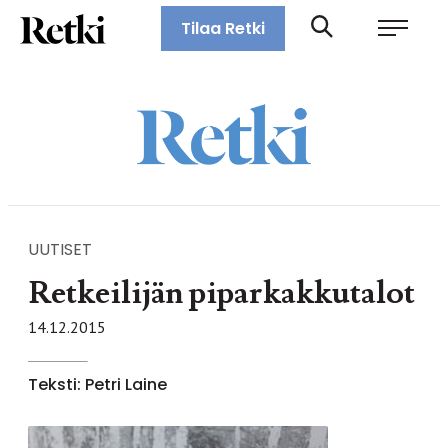
Siirry
Retki-lehti
Tilaa Retki
suoraan
Retkeily,
sisältöön
vaellus,
ulkoilu,
melonta,
maastopyöräily
UUTISET
Retkeilijän piparkakkutalot
14.12.2015
Teksti: Petri Laine