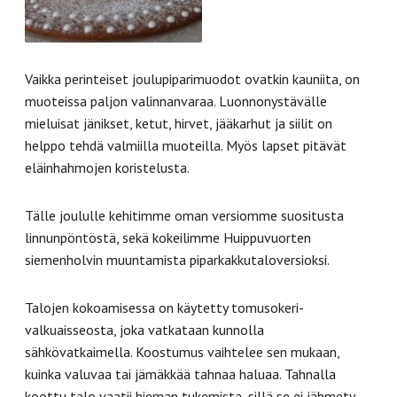
Vaikka perinteiset joulupiparimuodot ovatkin kauniita, on
muoteissa paljon valinnanvaraa. Luonnonystävälle
mieluisat jänikset, ketut, hirvet, jääkarhut ja siilit on
helppo tehdä valmiilla muoteilla. Myös lapset pitävät
eläinhahmojen koristelusta.
Tälle joululle kehitimme oman versiomme suositusta
linnunpöntöstä, sekä kokeilimme Huippuvuorten
siemenholvin muuntamista piparkakkutaloversioksi.
Talojen kokoamisessa on käytetty tomusokeri-
valkuaisseosta, joka vatkataan kunnolla
sähkövatkaimella. Koostumus vaihtelee sen mukaan,
kuinka valuvaa tai jämäkkää tahnaa haluaa. Tahnalla
koottu talo vaatii hieman tukemista, sillä se ei jähmety