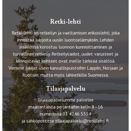
Retki-lehti
Retki-lehti on retkeilyn ja vaeltamisen erikoislehti, joka
innostaa lukijoita uusiin luontoelämyksiin. Lehden
sisällössä korostuu luonnon kunnioittaminen ja
turvallinen retkeily. Retkeilytaidot, uudet varusteet ja
kiinnostavat kohteet ovat meille tärkeää sisältöä.
Viemme lukijat usein kansallispuistoihin Lappiin, Norjaan ja
Ruotsiin, mutta myös lähiretkille Suomessa.
Tilaajapalvelu
Tilaajapalvelumme palvelee
maanantaista perjantaihin kello 8–16
numerossa 03 4246 5354
ja sähköpostitse
tilaajapalvelu@retkilehti.fi
.