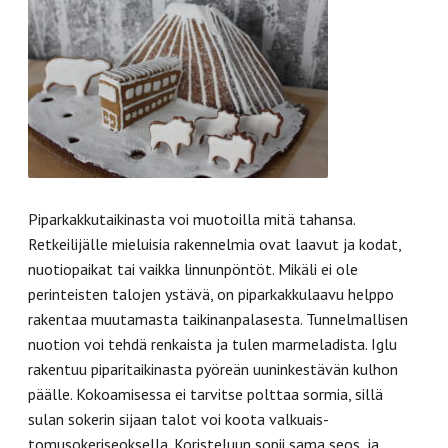
Piparkakkutaikinasta voi muotoilla mitä tahansa.
Retkeilijälle mieluisia rakennelmia ovat laavut ja kodat,
nuotiopaikat tai vaikka linnunpöntöt. Mikäli ei ole
perinteisten talojen ystävä, on piparkakkulaavu helppo
rakentaa muutamasta taikinanpalasesta. Tunnelmallisen
nuotion voi tehdä renkaista ja tulen marmeladista. Iglu
rakentuu piparitaikinasta pyöreän uuninkestävän kulhon
päälle. Kokoamisessa ei tarvitse polttaa sormia, sillä
sulan sokerin sijaan talot voi koota valkuais-
tomusokeriseoksella. Koristeluun sopii sama seos, ja