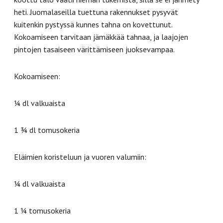
heti. Juomalaseilla tuettuna rakennukset pysyvät
kuitenkin pystyssä kunnes tahna on kovettunut.
Kokoamiseen tarvitaan jämäkkää tahnaa, ja laajojen
pintojen tasaiseen värittämiseen juoksevampaa.
Kokoamiseen:
¼ dl valkuaista
1 ¾ dl tomusokeria
Eläimien koristeluun ja vuoren valumiin:
¼ dl valkuaista
1 ¼ tomusokeria