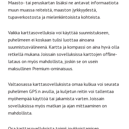
Maasto- tai peruskartan lisäksi ne antavat informaatiota
muun muassa reiteistä, maaston jyrkkyydestä,
tupaverkostosta ja mielenkiintoisista kohteista.
Vaikka karttasovelluksia voi käyttää suunnistukseen,
puhelimeen ei koskaan tulisi luottaa ainoana
suunnistusvälineenä. Kartta ja kompassi on aina hyvä olla
retkellä mukana. Joissain sovelluksissa karttojen offline-
lataus on myös mahdollista, joskin se on usein
maksullinen Premium-ominaisuus.
Valtaosassa karttasovelluksista omaa kulkua voi seurata
puhelimen GPS:n avulla, ja kuljetun reitin voi tallentaa
myöhempää käyttöä tai jakamista varten. Joissain
sovelluksissa myös matkan ja ajan mittaaminen on
mahdollista.
Osa karttasovelluksista toimii joukkoistamisen