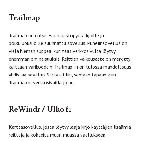
Trailmap
Trailmap on erityisesti maastopyöräilijöille ja
polkujuoksijoille suunnattu sovellus. Puhelinsovellus on
vielä hieman suppea, kun taas verkkosivulta löytyy
enemmän ominaisuuksia. Reittien vaikeusaste on merkitty
karttaan värikoodein. Trailmap:iin on tulossa mahdollisuus
yhdistää sovellus Strava-tiliin, samaan tapaan kuin
Trailmap:in verkkosivuilla jo on.
ReWindr / Ulko.fi
Karttasovellus, josta löytyy laaja kirjo käyttäjien lisäämiä
reittejä ja kohteita muun muassa vaellukseen,