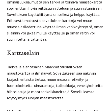
ominaisuuksia, mutta sen tarkka ja toimiva maastokartta
sopii erittäin hyvin reittisuunnitteluun ja suunnistamiseen.
Sovelluksen käyttöliittymä on selkeä ja helppo käyttää.
Erillisestä maksusta sovelluksen karttoja voi muun
muassa esiladattuna käyttää ilman verkkoyhteyttä, oman
sijainnin voi jakaa muille käyttäjille ja oman reitin voi
suunnitella ja tallentaa.
Karttaselain
Tarkka ja ajantasainen Maanmittauslaitoksen
maastokartta ja ilmakuvat. Sovellukseen saa näkyviin
laajasti erilaista tietoa, muun muassa retkeily- ja
luontokohteita, uimarantoja, tulipaikkoja, veneilykohteita,
hiihtolatuja ja moottorikelkkareittejä. Sovelluksesta
löytyy myös Norjan maastokartta.