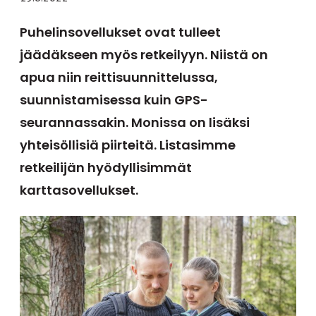
Puhelinsovellukset ovat tulleet
jäädäkseen myös retkeilyyn. Niistä on
apua niin reittisuunnittelussa,
suunnistamisessa kuin GPS-
seurannassakin. Monissa on lisäksi
yhteisöllisiä piirteitä. Listasimme
retkeilijän hyödyllisimmät
karttasovellukset.