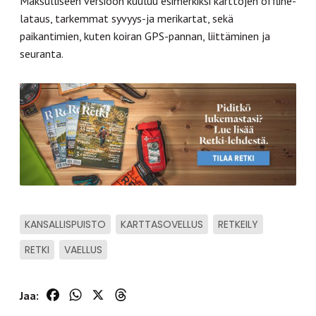
Maksulliseen versioon kuuluu esimerkiksi karttojen offline-
lataus, tarkemmat syvyys-ja merikartat, sekä
paikantimien, kuten koiran GPS-pannan, liittäminen ja
seuranta.
KANSALLISPUISTO
KARTTASOVELLUS
RETKEILY
RETKI
VAELLUS
Facebook
WhatsApp
X
Threads
Jaa: