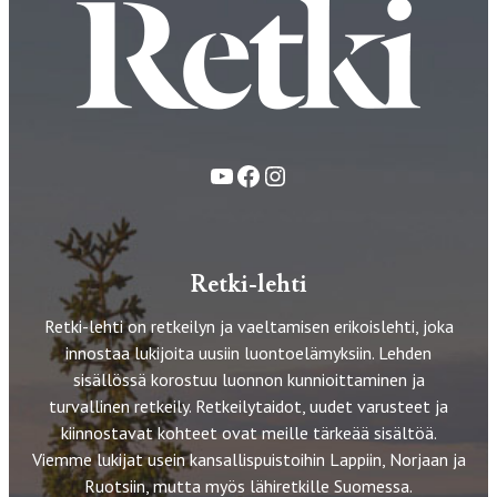
YouTube
Facebook
Instagram
Retki-lehti
Retki-lehti on retkeilyn ja vaeltamisen erikoislehti, joka
innostaa lukijoita uusiin luontoelämyksiin. Lehden
sisällössä korostuu luonnon kunnioittaminen ja
turvallinen retkeily. Retkeilytaidot, uudet varusteet ja
kiinnostavat kohteet ovat meille tärkeää sisältöä.
Viemme lukijat usein kansallispuistoihin Lappiin, Norjaan ja
Ruotsiin, mutta myös lähiretkille Suomessa.