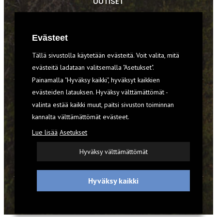
UUTISET
RETKET
Evästeet
TIEDOT & TAIDOT
Tällä sivustolla käytetään evästeitä. Voit valita, mitä
VARUSTEET
evästeitä ladataan valitsemalla "Asetukset".
Painamalla "Hyväksy kaikki", hyväksyt kaikkien
evästeiden latauksen. Hyväksy välttämättömät -
TILAA RETKI-LEHTI
valinta estää kaikki muut, paitsi sivuston toiminnan
kannalta välttämättömät evästeet.
YHTEYSTIEDOT
Lue lisää
Asetukset
REKISTERISELOSTE
Hyväksy välttämättömät
EVÄSTEET
Hyväksy kaikki
© 2026 Retki-lehti