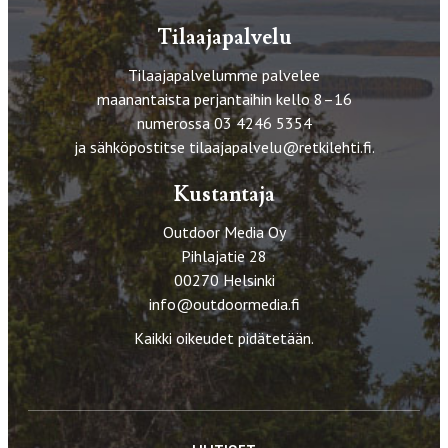
Tilaajapalvelu
Tilaajapalvelumme palvelee
maanantaista perjantaihin kello 8–16
numerossa 03 4246 5354
ja sähköpostitse
tilaajapalvelu@retkilehti.fi
.
Kustantaja
Outdoor Media Oy
Pihlajatie 28
00270 Helsinki
info@outdoormedia.fi
Kaikki oikeudet pidätetään.