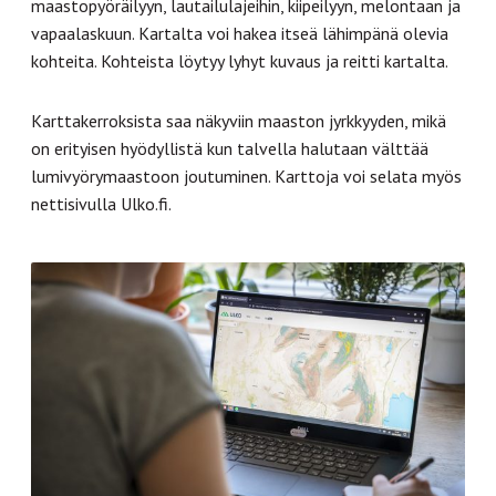
maastopyöräilyyn, lautailulajeihin, kiipeilyyn, melontaan ja
vapaalaskuun. Kartalta voi hakea itseä lähimpänä olevia
kohteita. Kohteista löytyy lyhyt kuvaus ja reitti kartalta.
Karttakerroksista saa näkyviin maaston jyrkkyyden, mikä
on erityisen hyödyllistä kun talvella halutaan välttää
lumivyörymaastoon joutuminen. Karttoja voi selata myös
nettisivulla Ulko.fi.