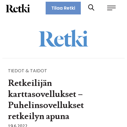
Siirry
Retki-lehti
Tilaa Retki
suoraan
Retkeily,
sisältöön
vaellus,
ulkoilu,
melonta,
maastopyöräily
TIEDOT & TAIDOT
Retkeilijän
karttasovellukset −
Puhelinsovellukset
retkeilyn apuna
19.6.2022