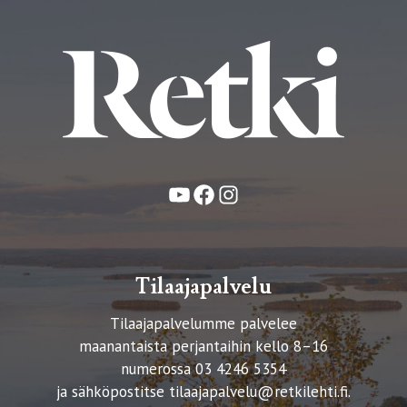
YouTube
Facebook
Instagram
Tilaajapalvelu
Tilaajapalvelumme palvelee
maanantaista perjantaihin kello 8–16
numerossa 03 4246 5354
ja sähköpostitse
tilaajapalvelu@retkilehti.fi
.