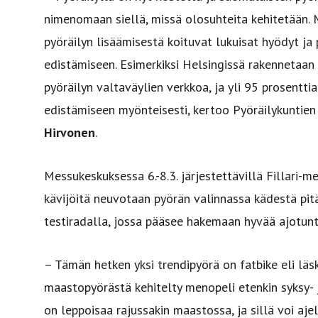
nimenomaan siellä, missä olosuhteita kehitetään.
pyöräilyn lisäämisestä koituvat lukuisat hyödyt ja
edistämiseen. Esimerkiksi Helsingissä rakennetaan 
pyöräilyn valtaväylien verkkoa, ja yli 95 prosentti
edistämiseen myönteisesti, kertoo Pyöräilykuntie
Hirvonen
.
Messukeskuksessa 6.-8.3. järjestettävillä Fillari-me
kävijöitä neuvotaan pyörän valinnassa kädestä pitäen
testiradalla, jossa pääsee hakemaan hyvää ajotun
– Tämän hetken yksi trendipyörä on fatbike eli läs
maastopyörästä kehitelty menopeli etenkin syksy- ja
on leppoisaa rajussakin maastossa, ja sillä voi aje