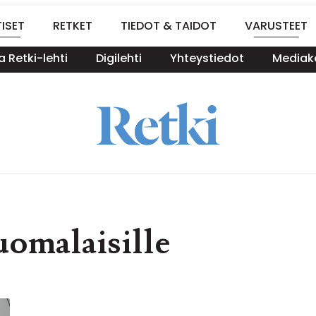
ISET
RETKET
TIEDOT & TAIDOT
VARUSTEET
a Retki-lehti
Digilehti
Yhteystiedot
Mediako
uomalaisille