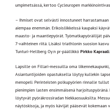
umpimetsässä, kertoo Cycleuropen markkinointiva
– Ihmiset ovat selvästi innostuneet harrastamaan 
aiempaa enemmän. Erikoisliikkeissä kaupaksi käyvä
maasto- ja maantiepyörät. Työmatkapyöräilijät päiv
7-vaihteinen riitä. Lisäksi triathlonin suosion kas
Tunturi-Hellberg Oy:n pr-päällikkö
Pirkko Kapraali
.
Lapsille on Fillari-messuilla oma liikennekaupunki, 
Asiantuntijoiden opastuksella löytyy kullekin lapse
menopeli. Perinteisten polkupyörien rinnalle tull
pienimpien lasten ensimmäisenä harjoituspyöränä.
löytyvät pyöräkrossiradan hiekkaosuuksilta. Mess
näytöskisoja, ja myös kävijät pääsevät kokemaan 