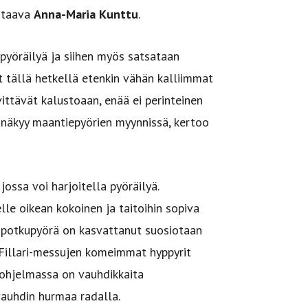
staava
Anna-Maria Kunttu
.
pyöräilyä ja siihen myös satsataan
t tällä hetkellä etenkin vähän kalliimmat
ittävät kalustoaan, enää ei perinteinen
vu näkyy maantiepyörien myynnissä, kertoo
jossa voi harjoitella pyöräilyä.
lle oikean kokoinen ja taitoihin sopiva
ut potkupyörä on kasvattanut suosiotaan
 Fillari-messujen komeimmat hyppyrit
uohjelmassa on vauhdikkaita
vauhdin hurmaa radalla.