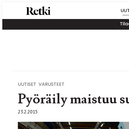
Siirry
Retki-lehti
UUT
suoraan
Retkeily,
sisältöön
Tila
vaellus,
ulkoilu,
melonta,
maastopyöräily
UUTISET
VARUSTEET
Pyöräily maistuu s
23.2.2015