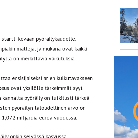
 startti kevään pyöräilykaudelle.
mpiakin malleja, ja mukana ovat kaikki
lyllä on merkittäviä vaikutuksia
taa ensisijaiseksi arjen kulkutavakseen
peus ovat yksilölle tärkeimmät syyt
 kannalta pyöräily on tutkitusti tärkeä
isten pyöräilyn taloudellinen arvo on
 1,072 miljardia euroa vuodessa.
äily onkin selvässä kasvussa