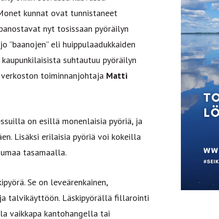
 Monet kunnat ovat tunnistaneet
 panostavat nyt tosissaan pyöräilyn
jo ”baanojen” eli huippulaadukkaiden
a kaupunkilaisista suhtautuu pyöräilyn
n verkoston toiminnanjohtaja
Matti
ssuilla on esillä monenlaisia pyöriä, ja
. Lisäksi erilaisia pyöriä voi kokeilla
tumaa tasamaalla.
kipyörä. Se on leveärenkainen,
 talvikäyttöön. Läskipyörällä fillarointi
lla vaikkapa kantohangella tai