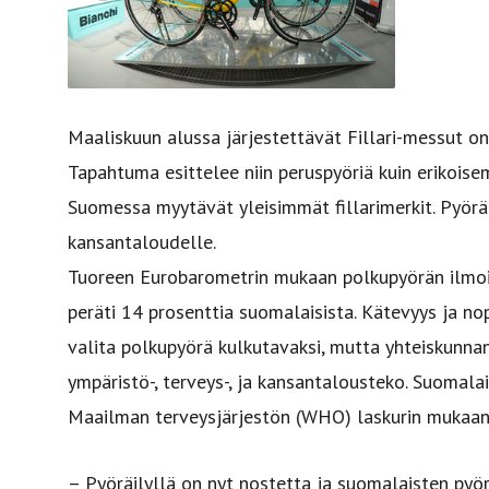
Maaliskuun alussa järjestettävät Fillari-messut on
Tapahtuma esittelee niin peruspyöriä kuin erikoise
Suomessa myytävät yleisimmät fillarimerkit. Pyöräi
kansantaloudelle.
Tuoreen Eurobarometrin mukaan polkupyörän ilmoit
peräti 14 prosenttia suomalaisista. Kätevyys ja no
valita polkupyörä kulkutavaksi, mutta yhteiskunnan
ympäristö-, terveys-, ja kansantalousteko. Suomala
Maailman terveysjärjestön (WHO) laskurin mukaan
– Pyöräilyllä on nyt nostetta ja suomalaisten pyör