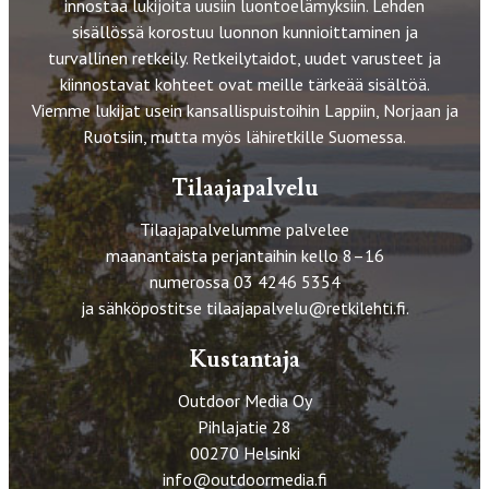
innostaa lukijoita uusiin luontoelämyksiin. Lehden
sisällössä korostuu luonnon kunnioittaminen ja
turvallinen retkeily. Retkeilytaidot, uudet varusteet ja
kiinnostavat kohteet ovat meille tärkeää sisältöä.
Viemme lukijat usein kansallispuistoihin Lappiin, Norjaan ja
Ruotsiin, mutta myös lähiretkille Suomessa.
Tilaajapalvelu
Tilaajapalvelumme palvelee
maanantaista perjantaihin kello 8–16
numerossa 03 4246 5354
ja sähköpostitse
tilaajapalvelu@retkilehti.fi
.
Kustantaja
Outdoor Media Oy
Pihlajatie 28
00270 Helsinki
info@outdoormedia.fi