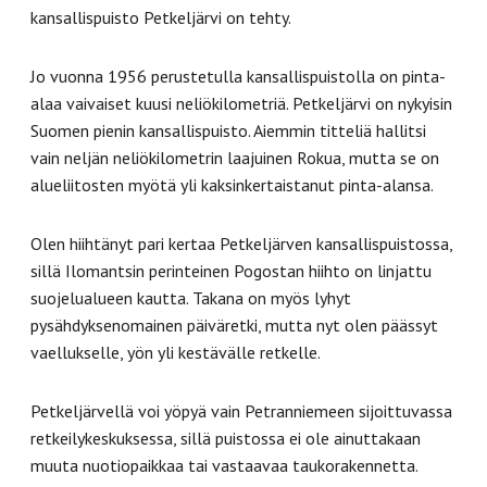
kansallispuisto Petkeljärvi on tehty.
Jo vuonna 1956 perustetulla kansallispuistolla on pinta-
alaa vaivaiset kuusi neliökilometriä. Petkeljärvi on nykyisin
Suomen pienin kansallispuisto. Aiemmin titteliä hallitsi
vain neljän neliökilometrin laajuinen Rokua, mutta se on
alueliitosten myötä yli kaksinkertaistanut pinta-alansa.
Olen hiihtänyt pari kertaa Petkeljärven kansallispuistossa,
sillä Ilomantsin perinteinen Pogostan hiihto on linjattu
suojelualueen kautta. Takana on myös lyhyt
pysähdyksenomainen päiväretki, mutta nyt olen päässyt
vaellukselle, yön yli kestävälle retkelle.
Petkeljärvellä voi yöpyä vain Petranniemeen sijoittuvassa
retkeilykeskuksessa, sillä puistossa ei ole ainuttakaan
muuta nuotiopaikkaa tai vastaavaa taukorakennetta.