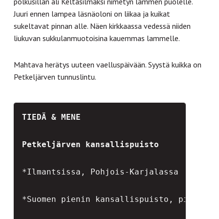
polkusillan ali Keltasilmäksi nimetyn lammen puolelle.
Juuri ennen lampea läsnäoloni on liikaa ja kuikat
sukeltavat pinnan alle. Näen kirkkaassa vedessä niiden
liukuvan sukkulanmuotoisina kauemmas lammelle.
Mahtava herätys uuteen vaelluspäivään. Syystä kuikka on
Petkeljärven tunnuslintu.
TIEDÄ & MENE
Petkeljärven kansallispuisto
*Ilmantsissa, Pohjois-Karjalassa

*Suomen pienin kansallispuisto, pinta-ala