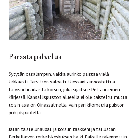
Parasta palvelua
Sytytän otsalampun, vaikka aurinko paistaa vielä
kirkkaasti. Tarvitsen valoa tutkiessani kunnostettua
talvisodanaikaista korsua, joka sijaitsee Petranniemen
kärjessä. Kansallispuiston alueella ei ole taisteltu, mutta
toisin asia on Oinassalmella, vain pari kilometriä puiston
pohjoispuolella.
Jätän taisteluhaudat ja korsun taakseni ja tallustan
Petkeljärven retkeilykeskuksen halki. Paikalle rakennettiin