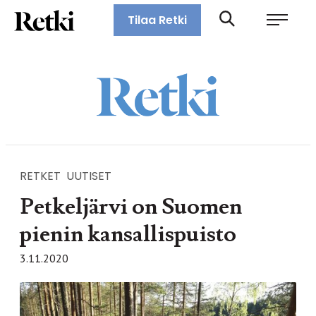
Siirry
Retki-lehti
Tilaa Retki
suoraan
Retkeily,
sisältöön
vaellus,
ulkoilu,
melonta,
maastopyöräily
RETKET
UUTISET
Petkeljärvi on Suomen
pienin kansallispuisto
3.11.2020