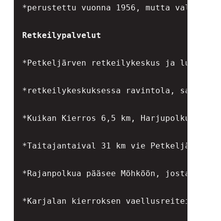
*perustettu vuonna 1956, mutta valittu s
Retkeilypalvelut
*Petkeljärven retkeilykeskus ja luontotup
*retkeilykeskuksessa ravintola, sauna ja
*Kuikan Kierros 6,5 km, Harjupolku 3,5 k
*Taitajantaival 31 km vie Petkeljärveltä 
*Rajanpolkua pääsee Möhköön, josta alkaa 
*Karjalan kierroksen vaellusreiteillä vo