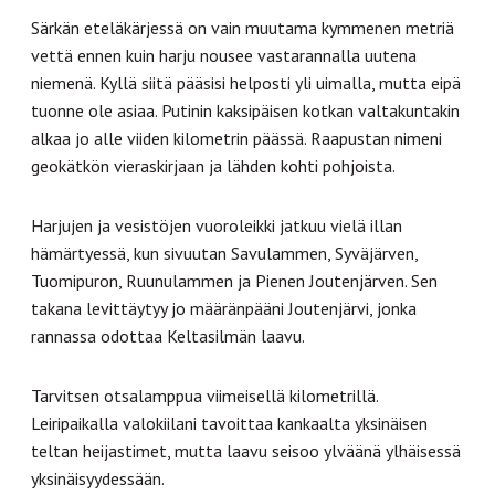
Särkän eteläkärjessä on vain muutama kymmenen metriä
vettä ennen kuin harju nousee vastarannalla uutena
niemenä. Kyllä siitä pääsisi helposti yli uimalla, mutta eipä
tuonne ole asiaa. Putinin kaksipäisen kotkan valtakuntakin
alkaa jo alle viiden kilometrin päässä. Raapustan nimeni
geokätkön vieraskirjaan ja lähden kohti pohjoista.
Harjujen ja vesistöjen vuoroleikki jatkuu vielä illan
hämärtyessä, kun sivuutan Savulammen, Syväjärven,
Tuomipuron, Ruunulammen ja Pienen Joutenjärven. Sen
takana levittäytyy jo määränpääni Joutenjärvi, jonka
rannassa odottaa Keltasilmän laavu.
Tarvitsen otsalamppua viimeisellä kilometrillä.
Leiripaikalla valokiilani tavoittaa kankaalta yksinäisen
teltan heijastimet, mutta laavu seisoo ylväänä ylhäisessä
yksinäisyydessään.