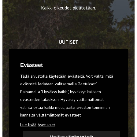
Kaikki oikeudet pidätetään.
UUTISET
RETKET
Evästeet
TIEDOT & TAIDOT
Tällä sivustolla käytetään evästeitä. Voit valita, mitä
VARUSTEET
evästeitä ladataan valitsemalla "Asetukset".
Painamalla "Hyväksy kaikki", hyväksyt kaikkien
evästeiden latauksen. Hyväksy välttämättömät -
TILAA RETKI-LEHTI
valinta estää kaikki muut, paitsi sivuston toiminnan
kannalta välttämättömät evästeet.
YHTEYSTIEDOT
Lue lisää
Asetukset
REKISTERISELOSTE