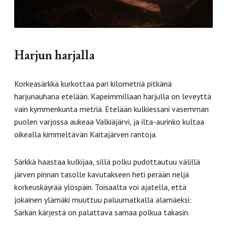
Harjun harjalla
Korkeasärkkä kurkottaa pari kilometriä pitkänä
harjunauhana etelään. Kapeimmillaan harjulla on leveyttä
vain kymmenkunta metriä. Etelään kulkiessani vasemman
puolen varjossa aukeaa Valkiäjärvi, ja ilta-aurinko kultaa
oikealla kimmeltävän Kaitajärven rantoja.
Särkkä haastaa kulkijaa, sillä polku pudottautuu välillä
järven pinnan tasolle kavutakseen heti perään neljä
korkeuskäyrää ylöspäin. Toisaalta voi ajatella, että
jokainen ylämäki muuttuu paluumatkalla alamäeksi:
Särkän kärjestä on palattava samaa polkua takasin.