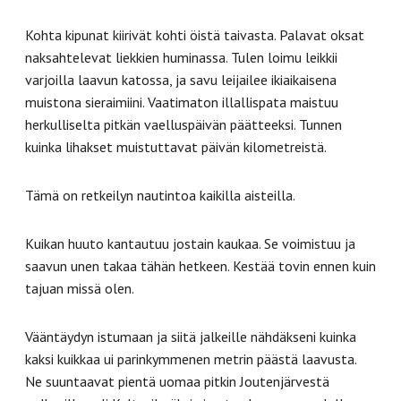
Kohta kipunat kiirivät kohti öistä taivasta. Palavat oksat
naksahtelevat liekkien huminassa. Tulen loimu leikkii
varjoilla laavun katossa, ja savu leijailee ikiaikaisena
muistona sieraimiini. Vaatimaton illallispata maistuu
herkulliselta pitkän vaelluspäivän päätteeksi. Tunnen
kuinka lihakset muistuttavat päivän kilometreistä.
Tämä on retkeilyn nautintoa kaikilla aisteilla.
Kuikan huuto kantautuu jostain kaukaa. Se voimistuu ja
saavun unen takaa tähän hetkeen. Kestää tovin ennen kuin
tajuan missä olen.
Vääntäydyn istumaan ja siitä jalkeille nähdäkseni kuinka
kaksi kuikkaa ui parinkymmenen metrin päästä laavusta.
Ne suuntaavat pientä uomaa pitkin Joutenjärvestä