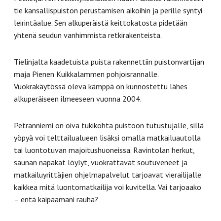
tie kansallispuiston perustamisen aikoihin ja perille syntyi
leirintäalue. Sen alkuperäistä keittokatosta pidetään
yhtenä seudun vanhimmista retkirakenteista.
Tielinjalta kaadetuista puista rakennettiin puistonvartijan
maja Pienen Kuikkalammen pohjoisrannalle.
Vuokrakäytössä oleva kämppä on kunnostettu lähes
alkuperäiseen ilmeeseen vuonna 2004.
Petranniemi on oiva tukikohta puistoon tutustujalle, sillä
yöpyä voi telttailualueen lisäksi omalla matkailuautolla
tai luontotuvan majoitushuoneissa. Ravintolan herkut,
saunan napakat löylyt, vuokrattavat soutuveneet ja
matkailuyrittäjien ohjelmapalvelut tarjoavat vierailijalle
kaikkea mitä luontomatkailija voi kuvitella. Vai tarjoaako
– entä kaipaamani rauha?