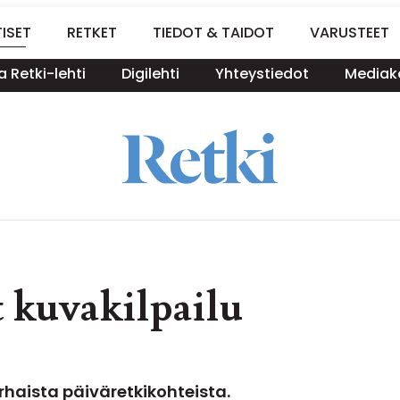
ISET
RETKET
TIEDOT & TAIDOT
VARUSTEET
a Retki-lehti
Digilehti
Yhteystiedot
Mediako
t kuvakilpailu
rhaista päiväretkikohteista.