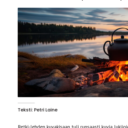
Teksti: Petri Laine
Retki-lehden kuvakisaan tuli runsaasti kuvia lukijo