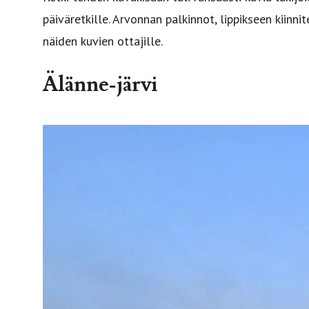
päiväretkille. Arvonnan palkinnot, lippikseen kiinni
näiden kuvien ottajille.
Älänne-järvi