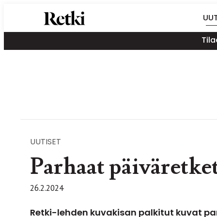
Siirry
Retki-lehti
UUT
suoraan
Retkeily,
sisältöön
Tila
vaellus,
ulkoilu,
melonta,
maastopyöräily
UUTISET
Parhaat päiväretke
26.2.2024
Retki-lehden kuvakisan palkitut kuvat pa