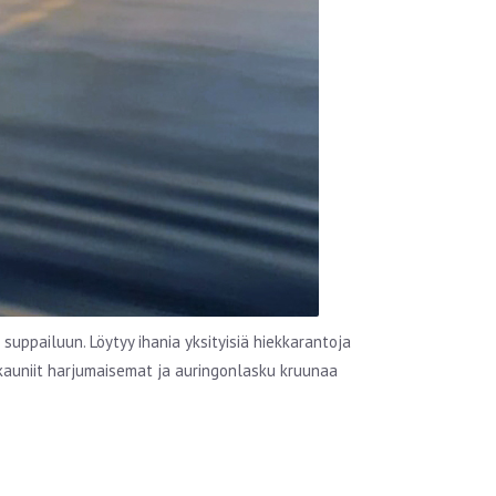
uppailuun. Löytyy ihania yksityisiä hiekkarantoja
 kauniit harjumaisemat ja auringonlasku kruunaa