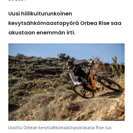
Uusi hiilikuiturunkoinen
kevytsähkömaastopyörä Orbea Rise saa
akustaan enemmän irti.
Uusittu Orbean kevytsähkömaastopyöräsarja Rise tuo