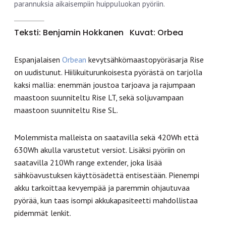
parannuksia aikaisempiin huippuluokan pyöriin.
Teksti: Benjamin Hokkanen
Kuvat: Orbea
Espanjalaisen
Orbean
kevytsähkömaastopyöräsarja Rise
on uudistunut. Hiilikuiturunkoisesta pyörästä on tarjolla
kaksi mallia: enemmän joustoa tarjoava ja rajumpaan
maastoon suunniteltu Rise LT, sekä soljuvampaan
maastoon suunniteltu Rise SL.
Molemmista malleista on saatavilla sekä 420Wh että
630Wh akulla varustetut versiot. Lisäksi pyöriin on
saatavilla 210Wh range extender, joka lisää
sähköavustuksen käyttösädettä entisestään. Pienempi
akku tarkoittaa kevyempää ja paremmin ohjautuvaa
pyörää, kun taas isompi akkukapasiteetti mahdollistaa
pidemmät lenkit.