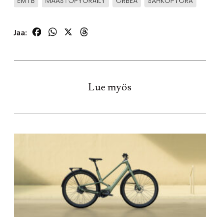
EMTB
MAASTOPYÖRÄILY
ORBEA
SÄHKÖPYÖRÄ
Facebook
WhatsApp
X
Threads
Jaa:
Lue myös