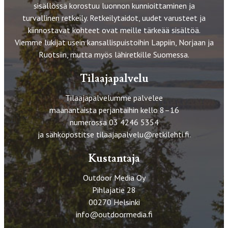
sisällössä korostuu luonnon kunnioittaminen ja
turvallinen retkeily. Retkeilytaidot, uudet varusteet ja
kiinnostavat kohteet ovat meille tärkeää sisältöä.
Viemme lukijat usein kansallispuistoihin Lappiin, Norjaan ja
Ruotsiin, mutta myös lähiretkille Suomessa.
Tilaajapalvelu
Tilaajapalvelumme palvelee
maanantaista perjantaihin kello 8–16
numerossa 03 4246 5354
ja sähköpostitse
tilaajapalvelu@retkilehti.fi
.
Kustantaja
Outdoor Media Oy
Pihlajatie 28
00270 Helsinki
info@outdoormedia.fi