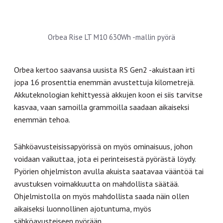
Orbea Rise LT M10 630Wh -mallin pyörä
Orbea kertoo saavansa uusista RS Gen2 -akuistaan irti
jopa 16 prosenttia enemmän avustettuja kilometrejä.
Akkuteknologian kehittyessä akkujen koon ei siis tarvitse
kasvaa, vaan samoilla grammoilla saadaan aikaiseksi
enemmän tehoa.
Sähköavusteisissapyörissä on myös ominaisuus, johon
voidaan vaikuttaa, jota ei perinteisestä pyörästä löydy.
Pyörien ohjelmiston avulla akuista saatavaa vääntöä tai
avustuksen voimakkuutta on mahdollista säätää.
Ohjelmistolla on myös mahdollista saada näin ollen
aikaiseksi luonnollinen ajotuntuma, myös
sähköavusteiseen pyörään.