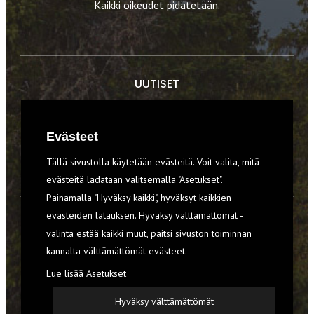
Kaikki oikeudet pidätetään.
UUTISET
RETKET
Evästeet
TIEDOT & TAIDOT
Tällä sivustolla käytetään evästeitä. Voit valita, mitä
VARUSTEET
evästeitä ladataan valitsemalla "Asetukset".
Painamalla "Hyväksy kaikki", hyväksyt kaikkien
evästeiden latauksen. Hyväksy välttämättömät -
TILAA RETKI-LEHTI
valinta estää kaikki muut, paitsi sivuston toiminnan
kannalta välttämättömät evästeet.
YHTEYSTIEDOT
Lue lisää
Asetukset
REKISTERISELOSTE
Hyväksy välttämättömät
EVÄSTEET