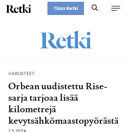
Siirry
Retki-lehti
Tilaa Retki
suoraan
Retkeily,
sisältöön
vaellus,
ulkoilu,
melonta,
maastopyöräily
VARUSTEET
Orbean uudistettu Rise-
sarja tarjoaa lisää
kilometrejä
kevytsähkömaastopyörästä
2.5.2024