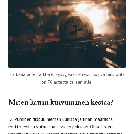
Tärkeää on, että liha ei kypsy, vaan kuivuu. Sopiva lämpötila
on 70 astetta tai sen alle.
Miten kauan kuivuminen kestää?
Kuivuminen riippuu hieman uunista ja lihan määrästä,
mutta eniten vaikuttaa siivujen paksuus. Ohuet siivut
voivat kuivua jo kuudessa tunnissa, paksummat kestävät