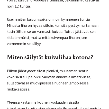
noin 12 tuntia.
Useimmiten kuivumisaika on noin kymmenen tuntia.
Minusta liha on hyvää silloin, kun sitä pystyy murtamaan
käsin. Silloin se on varmasti kuivaa. Toiset jättävät sen
sitkeämmäksi, mutta mitä kuivempaa liha on, sen
varmemmin se säilyy.
Miten säilytät kuivalihaa kotona?
Pilkon jäähtyneet siivut pieniksi, muutaman sentin
kokoisiksi suupaloiksi. Säilytän annoksia ilmatiiviissä,
suljettavassa muovipussissa huoneenlämpöisessä
ruokakaapissa.
Yleensä käytän ne kolmen kuukauden sisällä
kuivatuksesta, eikä sinä aikana ole ilmennyt pilaantumista.