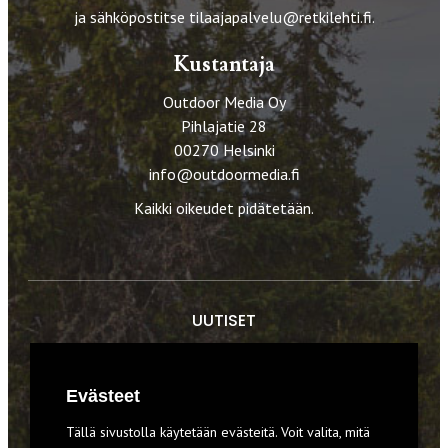
ja sähköpostitse
tilaajapalvelu@retkilehti.fi
.
Kustantaja
Outdoor Media Oy
Pihlajatie 28
00270 Helsinki
info@outdoormedia.fi
Kaikki oikeudet pidätetään.
UUTISET
RETKET
Evästeet
TIEDOT & TAIDOT
Tällä sivustolla käytetään evästeitä. Voit valita, mitä
VARUSTEET