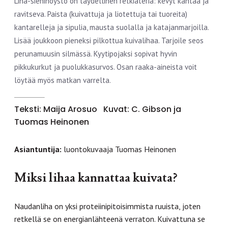
Liha-sienihöystö on täydellinen retkiateria: kevyt kantaa ja
ravitseva. Paista (kuivattuja ja liotettuja tai tuoreita)
kantarelleja ja sipulia, mausta suolalla ja katajanmarjoilla.
Lisää joukkoon pieneksi pilkottua kuivalihaa. Tarjoile seos
perunamuusin silmässä. Kyytipojaksi sopivat hyvin
pikkukurkut ja puolukkasurvos. Osan raaka-aineista voit
löytää myös matkan varrelta.
Teksti: Maija Arosuo
Kuvat: C. Gibson ja
Tuomas Heinonen
Asiantuntija:
luontokuvaaja Tuomas Heinonen
Miksi lihaa kannattaa kuivata?
Naudanliha on yksi proteiinipitoisimmista ruuista, joten
retkellä se on energianlähteenä verraton. Kuivattuna se