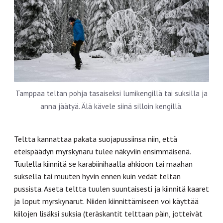
Tamppaa teltan pohja tasaiseksi lumikengillä tai suksilla ja
anna jäätyä. Älä kävele siinä silloin kengillä.
Teltta kannattaa pakata suojapussiinsa niin, että
eteispäädyn myrskynaru tulee näkyviin ensimmäisenä.
Tuulella kiinnitä se karabiinihaalla ahkioon tai maahan
suksella tai muuten hyvin ennen kuin vedät teltan
pussista. Aseta teltta tuulen suuntaisesti ja kiinnitä kaaret
ja loput myrskynarut. Niiden kiinnittämiseen voi käyttää
kiilojen lisäksi suksia (teräskantit telttaan päin, jotteivät