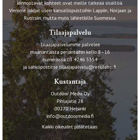
kiinnostavat kohteet ovat meille tärkeää sisältöä.
Viemme lukijat usein kansallispuistoihin Lappiin, Norjaan ja
Ruotsiin, mutta myös lähiretkille Suomessa.
Tilaajapalvelu
Tilaajapalvelumme palvelee
maanantaista perjantaihin kello 8–16
numerossa 03 4246 5354
ja sähköpostitse
tilaajapalvelu@retkilehti.fi
.
Kustantaja
Outdoor Media Oy
Pihlajatie 28
00270 Helsinki
info@outdoormedia.fi
Kaikki oikeudet pidätetään.