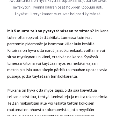
Avotunturissa on hyvä käyttää tuplakaaria, jotka kestävät
myrskytkin. Työnnä kaaren osat holkkien loppuun asti.
Löysästi liitetyt kaaret murtuvat helposti kylmässä.
Mitä muuta teltan pystyttämiseen tarvitaan?
Mukana
tulee olla sopivat telttakiilat. Lumessa toimivat
paremmin pidemmät ja isommat kiilat kuin kesällä.
Kiiloissa on hyvä olla narut ja sulkurenkaat, voilla ne voi
sitoa myrskynaruun kiinni, etteivät ne katoa. Syvässä
lumessa kiiloina voi käyttää myös esimerkiksi vajaan
metrin pituisia aurauskepin pätkiä tai maahan upotettavia
pusseja, jotka täytetään lumikokkareilla.
Mukana on hyvä olla myös lapio. Sillä saa kaivettua
teltan eteistilaa, tehtyä lumivalleja ja muita rakennelmia.
Teltan makuutilan alle voi leikata teltan kokoisen
routamaton ohuesta solumuovista, jota myydään
rautakaupoissa. Se lämmittää ja estää painaumien