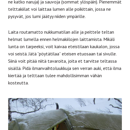
ne katko naruja) ja sauvoja (sommat ylöspäin). Pienemmät
telttakiilat voi laittaa lumen alle poikittain, jossa ne
pysyvät, jos lumi jäätyy niiden ympärille.
Laita routamatto nukkumatilan alle ja peittele teltan
helmat lumella ennen helmakiilojen laittamista. Mikäli
lunta on tarpeeksi, voit kaivaa eteistilaan kaukalon, jossa
voi seistä. Jätä ”pöytätilaa” eteisen etuosaan tai sivulle.
Siinä voit pitää niitä tavaroita, joita et tarvitse teltassa
sisällä. Pidä ilmanvaihtoluukkuja sen verran auki, että ilma
kiertää ja telttaan tulee mahdollisimman vähän
kosteutta.