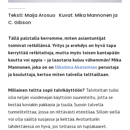
Teksti: Maija Arosuo
Kuvat: Mika Mannonen ja
C. Gibson
Tällä palstalla kerromme, miten asiantuntijat
toimivat retkillänsä. Yritys ja erehdys on hyvä tapa
kerryttää retkitaitoja, mutta myös toisen kantapään
kautta voi oppia – ja laastaria kuluu vähemmän! Mika
Mannonen, joka on on
Ulkoilma Akatemian
perustaja
ja kouluttaja, kertoo miten talvella telttaillaan.
Millainen teltta sopii talvikäyttöön?
Talviteltan tulisi
olla neljän vuodenajan käyttöön suunniteltu, jotta se
kestää koviakin pakkasia ja tuulia. Suosin talvella
tunnelitelttaa, jossa on riittävästi eteistilaa. Silloin siellä
voi olla säältä suojassa ja keittää. Avotunturiin
lähdettäessä on hyvä, jos teltassa on tuplakaaret.