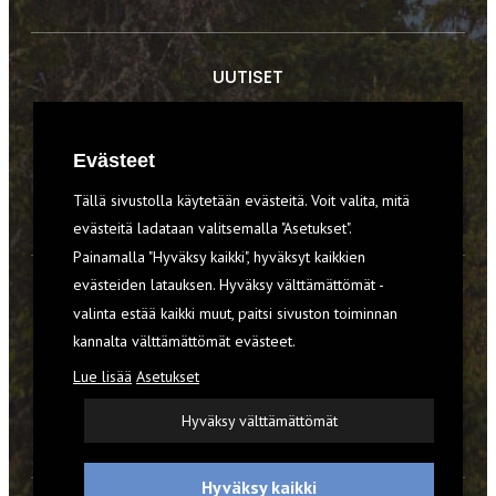
UUTISET
RETKET
Evästeet
TIEDOT & TAIDOT
Tällä sivustolla käytetään evästeitä. Voit valita, mitä
VARUSTEET
evästeitä ladataan valitsemalla "Asetukset".
Painamalla "Hyväksy kaikki", hyväksyt kaikkien
evästeiden latauksen. Hyväksy välttämättömät -
TILAA RETKI-LEHTI
valinta estää kaikki muut, paitsi sivuston toiminnan
YHTEYSTIEDOT
kannalta välttämättömät evästeet.
Lue lisää
Asetukset
REKISTERISELOSTE
Hyväksy välttämättömät
EVÄSTEET
Hyväksy kaikki