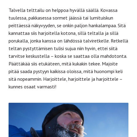
Talvella telttailu on helppoa hyvällä säällä. Kovassa
tuulessa, pakkasessa sormet jäässä tai lumituiskun
peittäessä näkyvyyden, se onkin paljon hankalampaa. Sitä
kannattaa siis harjoitella kotona, sillä teltalla ja sillä
porukalla, jonka kanssa on lähdössä talviretkelle. Retkellä
teltan pystyttämisen tulisi sujua niin hyvin, ettei siitä
tarvitse keskustella – koska se saattaa olla mahdotonta.
Päättäkää siis etukäteen, mitä kukakin tekee. Majoite
pitää saada pystyyn kaikissa oloissa, mitä huonompi keli
sitä nopeammin. Harjoittele, harjoittele ja harjoittele –
kunnes osaat varmasti!