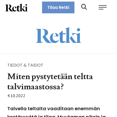
Siirry
Retki-lehti
Tilaa Retki
suoraan
Retkeily,
sisältöön
vaellus,
ulkoilu,
melonta,
maastopyöräily
TIEDOT & TAIDOT
Miten pystytetään teltta
talvimaastossa?
4.10.2022
Talvella teltalta vaaditaan enemmän
kestävyyttä ja tilaa. Muutaman niksin ja