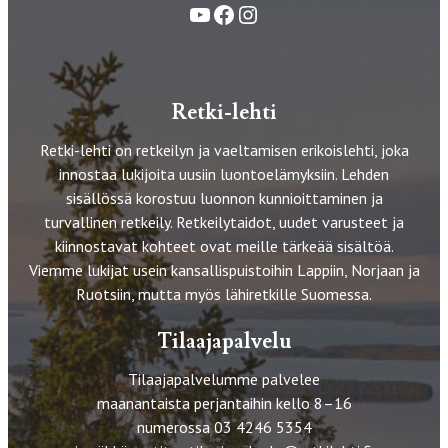
YouTube
Facebook
Instagram
Retki-lehti
Retki-lehti on retkeilyn ja vaeltamisen erikoislehti, joka
innostaa lukijoita uusiin luontoelämyksiin. Lehden
sisällössä korostuu luonnon kunnioittaminen ja
turvallinen retkeily. Retkeilytaidot, uudet varusteet ja
kiinnostavat kohteet ovat meille tärkeää sisältöä.
Viemme lukijat usein kansallispuistoihin Lappiin, Norjaan ja
Ruotsiin, mutta myös lähiretkille Suomessa.
Tilaajapalvelu
Tilaajapalvelumme palvelee
maanantaista perjantaihin kello 8–16
numerossa 03 4246 5354