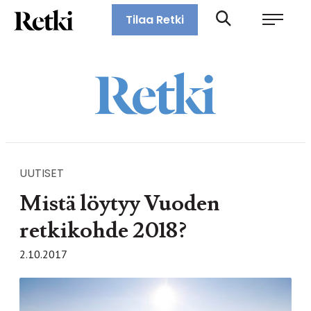
Siirry
Retki-lehti
Tilaa Retki
suoraan
Retkeily,
sisältöön
vaellus,
ulkoilu,
melonta,
maastopyöräily
UUTISET
Mistä löytyy Vuoden
retkikohde 2018?
2.10.2017