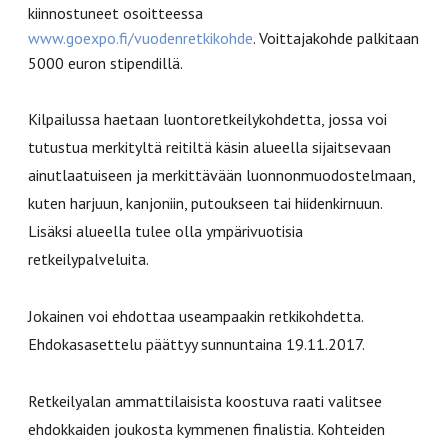
kiinnostuneet osoitteessa
www.goexpo.fi/vuodenretkikohde
. Voittajakohde palkitaan
5000 euron stipendillä.
Kilpailussa haetaan luontoretkeilykohdetta, jossa voi
tutustua merkityltä reitiltä käsin alueella sijaitsevaan
ainutlaatuiseen ja merkittävään luonnonmuodostelmaan,
kuten harjuun, kanjoniin, putoukseen tai hiidenkirnuun.
Lisäksi alueella tulee olla ympärivuotisia
retkeilypalveluita.
Jokainen voi ehdottaa useampaakin retkikohdetta.
Ehdokasasettelu päättyy sunnuntaina 19.11.2017.
Retkeilyalan ammattilaisista koostuva raati valitsee
ehdokkaiden joukosta kymmenen finalistia. Kohteiden