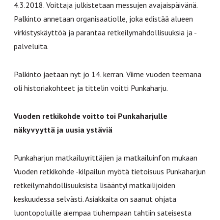
4.3.2018. Voittaja julkistetaan messujen avajaispäivänä.
Palkinto annetaan organisaatiolle, joka edistää alueen
virkistyskäyttöä ja parantaa retkeilymahdollisuuksia ja -
palveluita.
Palkinto jaetaan nyt jo 14. kerran. Viime vuoden teemana
oli historiakohteet ja tittelin voitti Punkaharju.
Vuoden retkikohde voitto toi Punkaharjulle
näkyvyyttä ja uusia ystäviä
Punkaharjun matkailuyrittäjien ja matkailuinfon mukaan
Vuoden retkikohde -kilpailun myötä tietoisuus Punkaharjun
retkeilymahdollisuuksista lisääntyi matkailijoiden
keskuudessa selvästi. Asiakkaita on saanut ohjata
luontopoluille aiempaa tiuhempaan tahtiin sateisesta