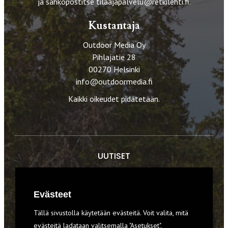
ja sähköpostitse
tilaajapalvelu@retkilehti.fi
.
Kustantaja
Outdoor Media Oy
Pihlajatie 28
00270 Helsinki
info@outdoormedia.fi
Kaikki oikeudet pidätetään.
UUTISET
RETKET
Evästeet
TIEDOT & TAIDOT
Tällä sivustolla käytetään evästeitä. Voit valita, mitä
VARUSTEET
evästeitä ladataan valitsemalla "Asetukset".