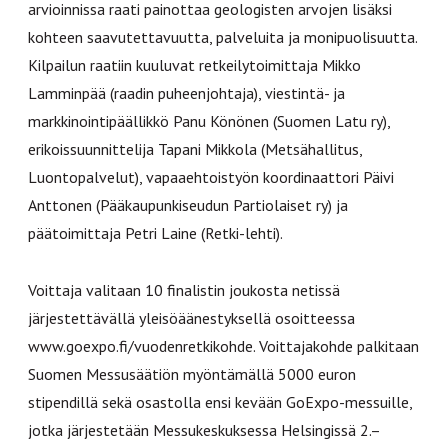
arvioinnissa raati painottaa geologisten arvojen lisäksi
kohteen saavutettavuutta, palveluita ja monipuolisuutta.
Kilpailun raatiin kuuluvat retkeilytoimittaja Mikko
Lamminpää (raadin puheenjohtaja), viestintä- ja
markkinointipäällikkö Panu Könönen (Suomen Latu ry),
erikoissuunnittelija Tapani Mikkola (Metsähallitus,
Luontopalvelut), vapaaehtoistyön koordinaattori Päivi
Anttonen (Pääkaupunkiseudun Partiolaiset ry) ja
päätoimittaja Petri Laine (Retki-lehti).
Voittaja valitaan 10 finalistin joukosta netissä
järjestettävällä yleisöäänestyksellä osoitteessa
www.goexpo.fi/vuodenretkikohde. Voittajakohde palkitaan
Suomen Messusäätiön myöntämällä 5000 euron
stipendillä sekä osastolla ensi kevään GoExpo-messuille,
jotka järjestetään Messukeskuksessa Helsingissä 2.–