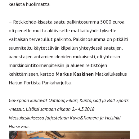
kesästä huolimatta.
– Retkikohde-kisasta saatu palkintosumma 5000 euroa
oli pienelle mutta aktiiviselle matkailuyhdistykselle
valtaisan tervetullut palkinto. Palkintosumma on pitkälti
suunniteltu käytettävän kilpailun yhteydessä saatujen,
äänestäjien antamien ideoiden mukaisesti, eli yhteisiin
markkinointitoimenpiteisiin ja alueen reitistöjen
kehittämiseen, kertoo
Markus Kaskinen
Matkailukeskus
Harjun Portista Punkaharjulta.
GoExpoon kuuluvat Outdoor, Fillari, Kunto, Golf ja Ball Sports
-messut. Lisäksi samaan aikaan 2.–4.3.2018
Messukeskuksessa järjestetään Kuva&Kamera ja Helsinki
Horse Fair.