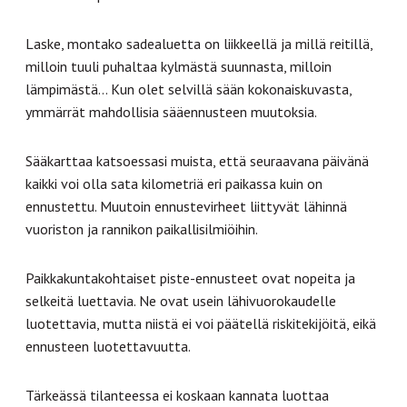
Laske, montako sadealuetta on liikkeellä ja millä reitillä,
milloin tuuli puhaltaa kylmästä suunnasta, milloin
lämpimästä… Kun olet selvillä sään kokonaiskuvasta,
ymmärrät mahdollisia sääennusteen muutoksia.
Sääkarttaa katsoessasi muista, että seuraavana päivänä
kaikki voi olla sata kilometriä eri paikassa kuin on
ennustettu. Muutoin ennustevirheet liittyvät lähinnä
vuoriston ja rannikon paikallisilmiöihin.
Paikkakuntakohtaiset piste-ennusteet ovat nopeita ja
selkeitä luettavia. Ne ovat usein lähivuorokaudelle
luotettavia, mutta niistä ei voi päätellä riskitekijöitä, eikä
ennusteen luotettavuutta.
Tärkeässä tilanteessa ei koskaan kannata luottaa