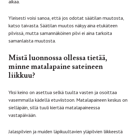
aikaa.
Yleisesti voisi sanoa, että jos odotat säätilan muutosta,
katso taivasta. Säätilan muutos näkyy aina etukäteen
pilvissä, mutta samannäköinen pilvi ei aina tarkoita
samanlaista muutosta.
Mistä luonnossa ollessa tietää,
minne matalapaine sateineen
liikkuu?
Yksi keino on asettua selkä tuulta vasten ja osoittaa
vasemmalla kädellä etuviistoon. Matalapaineen keskus on
sielläpäin, sillä tuuli kiertää matalapaineessa
vastapäivään.
Jalaspilvien ja muiden läpikuultavien yläpilvien liikkeestä