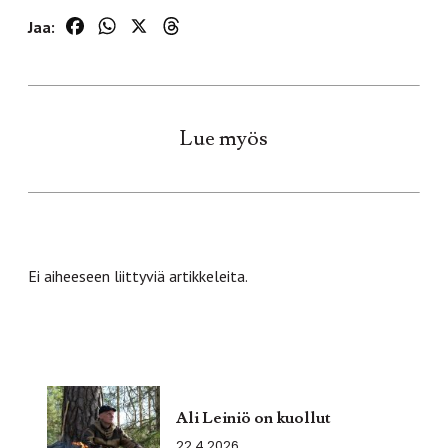
Facebook
WhatsApp
X
Threads
Jaa:
Lue myös
Ei aiheeseen liittyviä artikkeleita.
Ali Leiniö on kuollut
22.4.2026