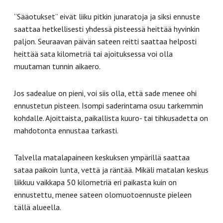
”Sääotukset” eivät liiku pitkin junaratoja ja siksi ennuste
saattaa hetkellisesti yhdessä pisteessä heittää hyvinkin
paljon. Seuraavan päivän sateen reitti saattaa helposti
heittää sata kilometriä tai ajoituksessa voi olla
muutaman tunnin aikaero.
Jos sadealue on pieni, voi siis olla, että sade menee ohi
ennustetun pisteen. Isompi saderintama osuu tarkemmin
kohdalle. Ajoittaista, paikallista kuuro- tai tihkusadetta on
mahdotonta ennustaa tarkasti.
Talvella matalapaineen keskuksen ympärillä saattaa
sataa paikoin lunta, vettä ja räntää. Mikäli matalan keskus
liikkuu vaikkapa 50 kilometriä eri paikasta kuin on
ennustettu, menee sateen olomuotoennuste pieleen
tällä alueella.