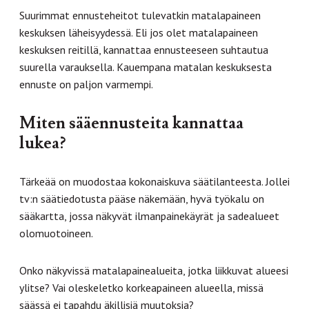
Suurimmat ennusteheitot tulevatkin matalapaineen
keskuksen läheisyydessä. Eli jos olet matalapaineen
keskuksen reitillä, kannattaa ennusteeseen suhtautua
suurella varauksella. Kauempana matalan keskuksesta
ennuste on paljon varmempi.
Miten sääennusteita kannattaa
lukea?
Tärkeää on muodostaa kokonaiskuva säätilanteesta. Jollei
tv:n säätiedotusta pääse näkemään, hyvä työkalu on
sääkartta, jossa näkyvät ilmanpainekäyrät ja sadealueet
olomuotoineen.
Onko näkyvissä matalapainealueita, jotka liikkuvat alueesi
ylitse? Vai oleskeletko korkeapaineen alueella, missä
säässä ei tapahdu äkillisiä muutoksia?