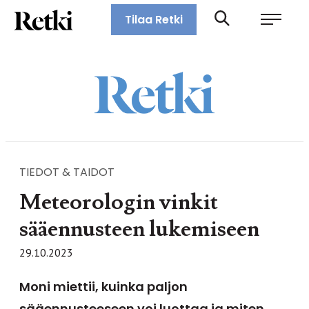
Siirry
Retki-lehti
Tilaa Retki
suoraan
Retkeily,
sisältöön
vaellus,
ulkoilu,
melonta,
maastopyöräily
TIEDOT & TAIDOT
Meteorologin vinkit
sääennusteen lukemiseen
29.10.2023
Moni miettii, kuinka paljon
sääennusteeseen voi luottaa ja miten