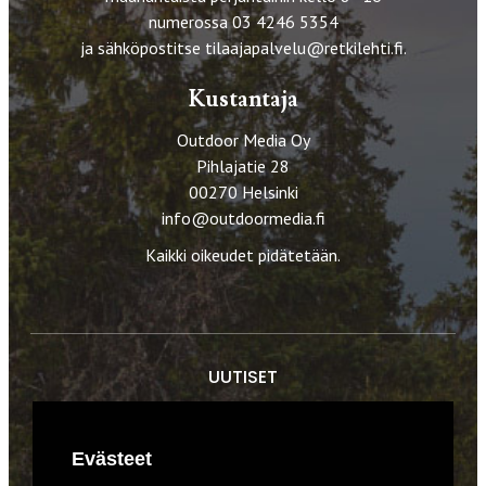
numerossa 03 4246 5354
ja sähköpostitse
tilaajapalvelu@retkilehti.fi
.
Kustantaja
Outdoor Media Oy
Pihlajatie 28
00270 Helsinki
info@outdoormedia.fi
Kaikki oikeudet pidätetään.
UUTISET
RETKET
Evästeet
TIEDOT & TAIDOT