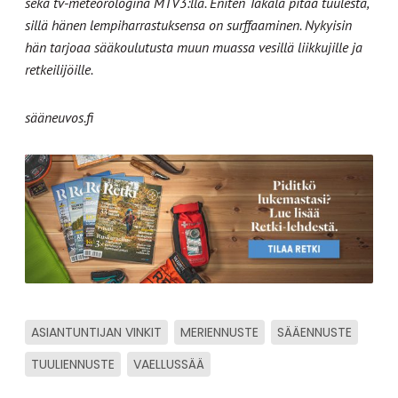
sekä tv-meteorologina MTV3:lla. Eniten Takala pitää tuulesta,
sillä hänen lempiharrastuksensa on surffaaminen. Nykyisin
hän tarjoaa sääkoulutusta muun muassa vesillä liikkujille ja
retkeilijöille.
sääneuvos.fi
ASIANTUNTIJAN VINKIT
MERIENNUSTE
SÄÄENNUSTE
TUULIENNUSTE
VAELLUSSÄÄ