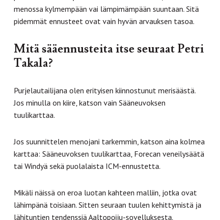
menossa kylmempään vai lämpimämpään suuntaan. Sitä
pidemmät ennusteet ovat vain hyvän arvauksen tasoa.
Mitä sääennusteita itse seuraat Petri
Takala?
Purjelautailijana olen erityisen kiinnostunut merisäästä.
Jos minulla on kiire, katson vain Sääneuvoksen
tuulikarttaa.
Jos suunnittelen menojani tarkemmin, katson aina kolmea
karttaa: Sääneuvoksen tuulikarttaa, Forecan veneilysäätä
tai Windyä sekä puolalaista ICM-ennustetta.
Mikäli näissä on eroa luotan kahteen malliin, jotka ovat
lähimpänä toisiaan. Sitten seuraan tuulen kehittymistä ja
lähituntien tendenssiä Aaltopoiju-sovelluksesta.