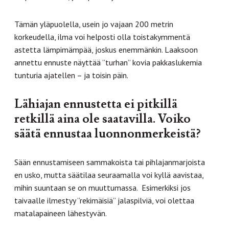
Tämän yläpuolella, usein jo vajaan 200 metrin
korkeudella, ilma voi helposti olla toistakymmentä
astetta lämpimämpää, joskus enemmänkin. Laaksoon
annettu ennuste näyttää ”turhan” kovia pakkaslukemia
tunturia ajatellen – ja toisin päin.
Lähiajan ennustetta ei pitkillä
retkillä aina ole saatavilla. Voiko
säätä ennustaa luonnonmerkeistä?
Sään ennustamiseen sammakoista tai pihlajanmarjoista
en usko, mutta säätilaa seuraamalla voi kyllä aavistaa,
mihin suuntaan se on muuttumassa. Esimerkiksi jos
taivaalle ilmestyy ”rekimäisiä” jalaspilviä, voi olettaa
matalapaineen lähestyvän.