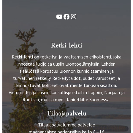
YouTube
Facebook
Instagram
Retki-lehti
Retki-lehti on retkeilyn ja vaeltamisen erikoislehti, joka
innostaa lukijoita uusiin luontoelämyksiin. Lehden
sisällössä korostuu luonnon kunnioittaminen ja
turvallinen retkeily. Retkeilytaidot, uudet varusteet ja
kiinnostavat kohteet ovat meille tärkeää sisältöä.
Viemme lukijat usein kansallispuistoihin Lappiin, Norjaan ja
Ruotsiin, mutta myös lähiretkille Suomessa.
Tilaajapalvelu
Tilaajapalvelumme palvelee
maanantaista perjantaihin kello 8–16