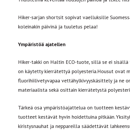
Hiker-sarjan shortsit sopivat vaelluksille Suomess
koleinakin päivinä ja tuuletus pelaa!
Ympäristöä ajatellen
Hiker-takki on Haltin ECO-tuote, sillä se ei sisällä 
on käytetty kierrätettyä polyesteria.Housut ovat 
fluorihiilivetyvapaa vettähylkivyyskäsittely ja ne 
materiaalista sekä osittain kierrätetystä polyesteri
Tärkeä osa ympäristöajattelua on tuotteen kestävy
tuotteet kestävät hyvin hoidettuina pitkään. Yksit
kiristysnauhat ja neppareilla säädettävät lahkeens