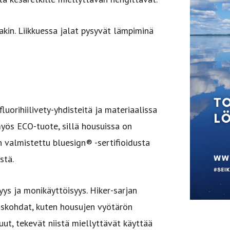
akin. Liikkuessa jalat pysyvät lämpiminä
fluorihiilivety-yhdisteitä ja materiaalissa
myös ECO-tuote, sillä housuissa on
on valmistettu bluesign® -sertifioidusta
stä.
ys ja monikäyttöisyys. Hiker-sarjan
yiskohdat, kuten housujen vyötärön
uut, tekevät niistä miellyttävät käyttää