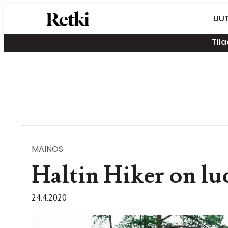
Siirry
Retki-lehti
UUT
suoraan
Retkeily,
sisältöön
Tila
vaellus,
ulkoilu,
melonta,
maastopyöräily
MAINOS
Haltin Hiker on lu
24.4.2020