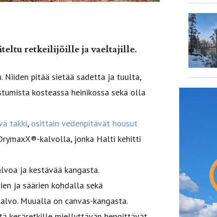
tu retkeilijöille ja vaeltajille.
 Niiden pitää sietää sadetta ja tuulta,
stumista kosteassa heinikossa sekä olla
vä takki
,
osittain vedenpitävät housut
DrymaxX®-kalvolla, jonka Halti kehitti
lvoa ja kestävää kangasta.
vien ja säärien kohdalla sekä
 kalvo. Muualla on canvas-kangasta.
ä kesäretkille miellyttävän hengittävät.