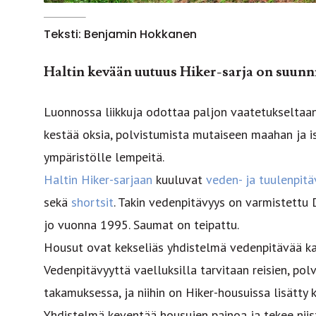
Teksti: Benjamin Hokkanen
Haltin kevään uutuus Hiker-sarja on suunnitel
Luonnossa liikkuja odottaa paljon vaatetukseltaan.
kestää oksia, polvistumista mutaiseen maahan ja i
ympäristölle lempeitä.
Haltin Hiker-sarjaan
kuuluvat
veden- ja ­tuulenpitä
sekä
shortsit
. Takin vedenpitävyys on varmistettu 
jo vuonna 1995. Saumat on teipattu.
Housut ovat kekseliäs yhdistelmä vedenpitävää ka
Vedenpitävyyttä vaelluksilla tarvitaan reisien, pol
takamuksessa, ja niihin on Hiker-housuissa lisätty
Yhdistelmä keventää housujen painoa ja tekee niist