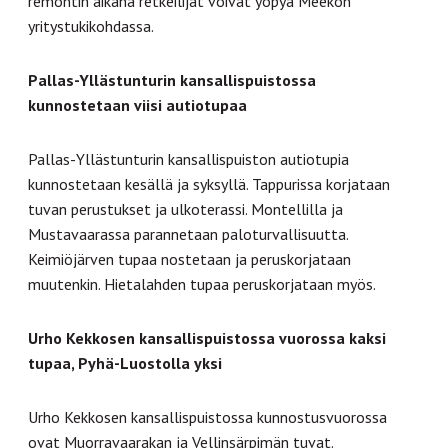
remontin aikana retkeilijät voivat yöpyä Meekon
yritystukikohdassa.
Pallas-Yllästunturin kansallispuistossa
kunnostetaan viisi autiotupaa
Pallas-Yllästunturin kansallispuiston autiotupia
kunnostetaan kesällä ja syksyllä. Tappurissa korjataan
tuvan perustukset ja ulkoterassi. Montellilla ja
Mustavaarassa parannetaan paloturvallisuutta.
Keimiöjärven tupaa nostetaan ja peruskorjataan
muutenkin. Hietalahden tupaa peruskorjataan myös.
Urho Kekkosen kansallispuistossa vuorossa kaksi
tupaa, Pyhä-Luostolla yksi
Urho Kekkosen kansallispuistossa kunnostusvuorossa
ovat Muorravaarakan ja Vellinsärpimän tuvat.