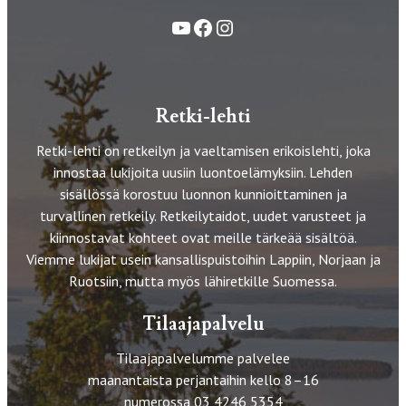
YouTube
Facebook
Instagram
Retki-lehti
Retki-lehti on retkeilyn ja vaeltamisen erikoislehti, joka
innostaa lukijoita uusiin luontoelämyksiin. Lehden
sisällössä korostuu luonnon kunnioittaminen ja
turvallinen retkeily. Retkeilytaidot, uudet varusteet ja
kiinnostavat kohteet ovat meille tärkeää sisältöä.
Viemme lukijat usein kansallispuistoihin Lappiin, Norjaan ja
Ruotsiin, mutta myös lähiretkille Suomessa.
Tilaajapalvelu
Tilaajapalvelumme palvelee
maanantaista perjantaihin kello 8–16
numerossa 03 4246 5354