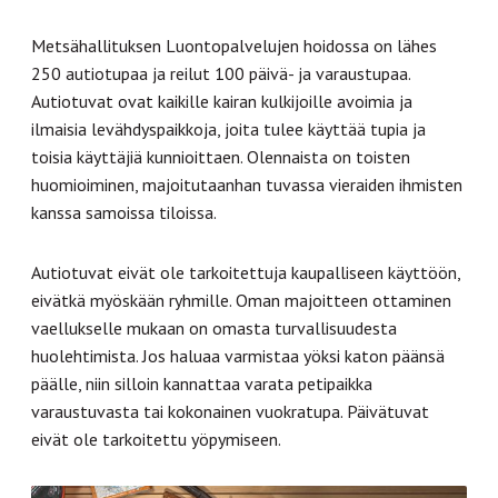
Metsähallituksen Luontopalvelujen hoidossa on lähes
250 autiotupaa ja reilut 100 päivä- ja varaustupaa.
Autiotuvat ovat kaikille kairan kulkijoille avoimia ja
ilmaisia levähdyspaikkoja, joita tulee käyttää tupia ja
toisia käyttäjiä kunnioittaen. Olennaista on toisten
huomioiminen, majoitutaanhan tuvassa vieraiden ihmisten
kanssa samoissa tiloissa.
Autiotuvat eivät ole tarkoitettuja kaupalliseen käyttöön,
eivätkä myöskään ryhmille. Oman majoitteen ottaminen
vaellukselle mukaan on omasta turvallisuudesta
huolehtimista. Jos haluaa varmistaa yöksi katon päänsä
päälle, niin silloin kannattaa varata petipaikka
varaustuvasta tai kokonainen vuokratupa. Päivätuvat
eivät ole tarkoitettu yöpymiseen.