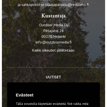
ja sähköpostitse
tilaajapalvelu@retkilehti.fi
.
Kustantaja
Outdoor Media Oy
Pihlajatie 28
00270 Helsinki
info@outdoormedia.fi
Kaikki oikeudet pidätetään.
UUTISET
RETKET
Evästeet
TIEDOT & TAIDOT
Tällä sivustolla käytetään evästeitä. Voit valita, mitä
VARUSTEET