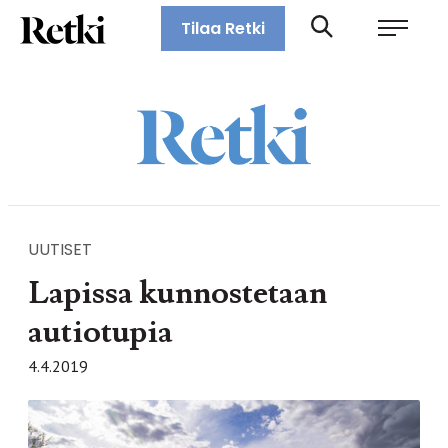
Siirry
Retki-lehti
Tilaa Retki
suoraan
Retkeily,
sisältöön
vaellus,
ulkoilu,
melonta,
maastopyöräily
UUTISET
Lapissa kunnostetaan
autiotupia
4.4.2019