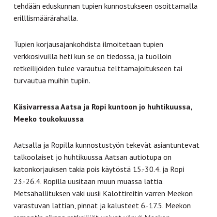
tehdään eduskunnan tupien kunnostukseen osoittamalla
erilllismäärärahalla.
Tupien korjausajankohdista ilmoitetaan tupien
verkkosivuilla heti kun se on tiedossa, ja tuolloin
retkeilijöiden tulee varautua telttamajoitukseen tai
turvautua muihin tupiin.
Käsivarressa Aatsa ja Ropi kuntoon jo huhtikuussa,
Meeko toukokuussa
Aatsalla ja Ropilla kunnostustyön tekevät asiantuntevat
talkoolaiset jo huhtikuussa. Aatsan autiotupa on
katonkorjauksen takia pois käytöstä 15.-30.4. ja Ropi
23.-26.4. Ropilla uusitaan muun muassa lattia.
Metsähallituksen väki uusii Kalottireitin varren Meekon
varastuvan lattian, pinnat ja kalusteet 6.-17.5. Meekon