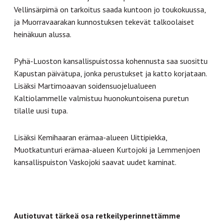
Vellinsärpimä on tarkoitus saada kuntoon jo toukokuussa,
ja Muorravaarakan kunnostuksen tekevät talkoolaiset
heinäkuun alussa.
Pyhä-Luoston kansallispuistossa kohennusta saa suosittu
Kapustan päivätupa, jonka perustukset ja katto korjataan.
Lisäksi Martimoaavan soidensuojelualueen
Kaltiolammelle valmistuu huonokuntoisena puretun
tilalle uusi tupa.
Lisäksi Kemihaaran erämaa-alueen Uittipiekka,
Muotkatunturi erämaa-alueen Kurtojoki ja Lemmenjoen
kansallispuiston Vaskojoki saavat uudet kaminat.
Autiotuvat tärkeä osa retkeilyperinnettämme