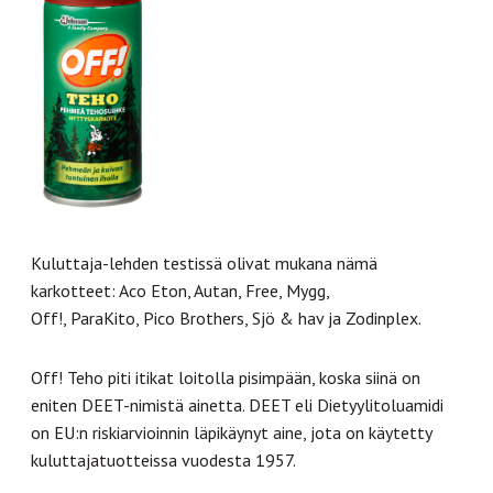
Kuluttaja-lehden testissä olivat mukana nämä
karkotteet: Aco Eton, Autan, Free, Mygg,
Off!, ParaKito, Pico Brothers, Sjö & hav ja Zodinplex.
Off! Teho piti itikat loitolla pisimpään, koska siinä on
eniten DEET-nimistä ainetta. DEET eli Dietyylitoluamidi
on EU:n riskiarvioinnin läpikäynyt aine, jota on käytetty
kuluttajatuotteissa vuodesta 1957.