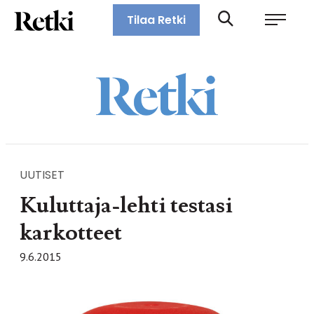
Siirry
Retki-lehti
Tilaa Retki
suoraan
Retkeily,
sisältöön
vaellus,
ulkoilu,
melonta,
maastopyöräily
UUTISET
Kuluttaja-lehti testasi
karkotteet
9.6.2015