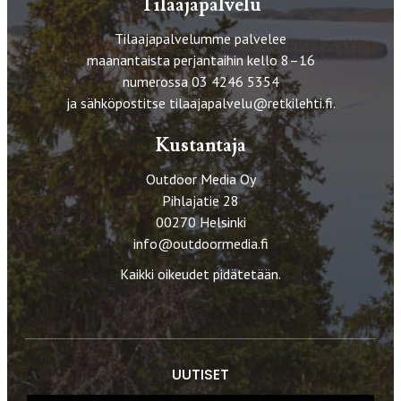
Tilaajapalvelu
Tilaajapalvelumme palvelee
maanantaista perjantaihin kello 8–16
numerossa 03 4246 5354
ja sähköpostitse
tilaajapalvelu@retkilehti.fi
.
Kustantaja
Outdoor Media Oy
Pihlajatie 28
00270 Helsinki
info@outdoormedia.fi
Kaikki oikeudet pidätetään.
UUTISET