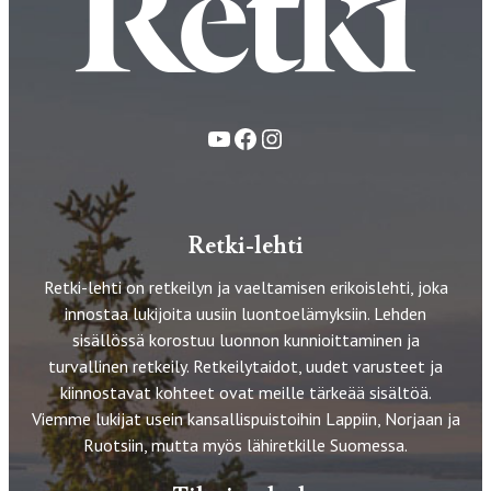
YouTube
Facebook
Instagram
Retki-lehti
Retki-lehti on retkeilyn ja vaeltamisen erikoislehti, joka
innostaa lukijoita uusiin luontoelämyksiin. Lehden
sisällössä korostuu luonnon kunnioittaminen ja
turvallinen retkeily. Retkeilytaidot, uudet varusteet ja
kiinnostavat kohteet ovat meille tärkeää sisältöä.
Viemme lukijat usein kansallispuistoihin Lappiin, Norjaan ja
Ruotsiin, mutta myös lähiretkille Suomessa.