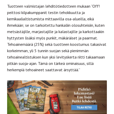
Tuotteen valmistajan lehditötiedotteen mukaan ”Off!
peittosi kilpakumppanit testin tehokkuutta ja
kemikaalialtistumista mittaavilla osa-alueilla, eikä
ihmekään; se on tarkoitettu hankaliin olosuhteisiin, kuten
metsästäjille, marjastajille ja kalastajille ja karkottaakin
hyttysten lisäksi myös punkit, mäkäräiset ja paarmat.
Tehoainemäärä (25%) sekä tuotteen koostumus takasivat
korkeimman, yli 5 tunnin suojan sekä pienimmän
tehoainealtistuksen kun yksi levityskerta riitti takaamaan
pitkän suoja-ajan. Tämä on tärkeä ominaisuus, sillä
herkempiä tehoaineet saattavat ärsyttää.”