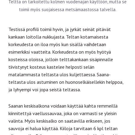
Teltta on tarkoitettu kolmen vuodenajan käyttöön, mutta se
toimii myös suojaisessa metsämaastossa talvella.
Testissä profiili toimii hyvin, ja jyrkät seinät pitävät
kankaan loitolla nukkujasta. Teltan kotamaisesta
korkeudesta on iloa myös kun sisällä vaihdetaan
esimerkiksi vaatteita. Korkeudesta on myös hyötyä
kosteissa oloissa, jolloin telttakankaan sisäpinnalle
tiivistynyt kosteus kastelee helposti selän
matalammasta teltasta ulos kuljettaessa. Saana-
teltasta ulos astuminen on huonoselkäisellekin helppoa,
ja lyhyempi voi jopa seistä teltassa.
Saanan keskisalkona voidaan käyttää kahta remmeillä
kiinnitettyä vaellussauvaa, joka on varmasti se yleisin
valinta. Myös keskisalko on saatavilla erikseen, jos
sauvoja ei halua käyttää. Kiiloja tarvitaan 6 kpl teltan