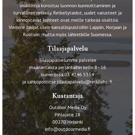
sisällössä korostuu luonnon kunnioittaminen ja
turvallinen retkeily. Retkeilytaidot, uudet varusteet ja
kiinnostavat kohteet ovat meille tärkeää sisältöä.
Viemme lukijat usein kansallispuistoihin Lappiin, Norjaan ja
Ruotsiin, mutta myös lähiretkille Suomessa.
Tilaajapalvelu
Tilaajapalvelumme palvelee
maanantaista perjantaihin kello 8–16
numerossa 03 4246 5354
ja sähköpostitse
tilaajapalvelu@retkilehti.fi
.
Kustantaja
Outdoor Media Oy
Pihlajatie 28
00270 Helsinki
info@outdoormedia.fi