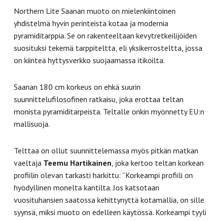
Northern Lite Saanan muoto on mielenkiintoinen
yhdistelmä hyvin perinteistä kotaa ja modernia
pyramiditarppia. Se on rakenteeltaan kevytretkeilijöiden
suosituksi tekemä tarppiteltta, eli yksikerrosteltta, jossa
on kiinteä hyttysverkko suojaamassa itikoilta.
Saanan 180 cm korkeus on ehkä suurin
suunnittelufilosofinen ratkaisu, joka erottaa teltan
monista pyramiditarpeista. Teltalle onkin myönnetty EU:n
mallisuoja.
Telttaa on ollut suunnittelemassa myös pitkän matkan
vaeltaja
Teemu Hartikainen
, joka kertoo teltan korkean
profiilin olevan tarkasti harkittu: ”Korkeampi profiili on
hyödyllinen monelta kantilta. Jos katsotaan
vuosituhansien saatossa kehittynyttä kotamallia, on sille
syynsä, miksi muoto on edelleen käytössä. Korkeampi tyyli