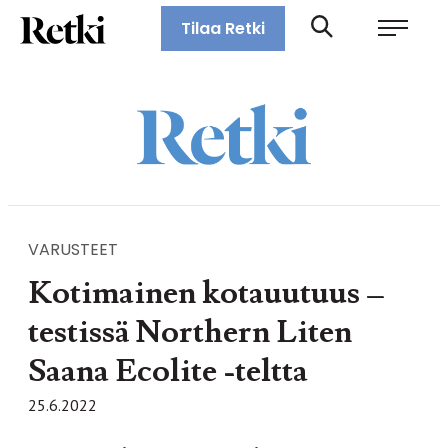
Siirry
Retki-lehti
Tilaa Retki
suoraan
Retkeily,
sisältöön
vaellus,
ulkoilu,
melonta,
maastopyöräily
VARUSTEET
Kotimainen kotauutuus –
testissä Northern Liten
Saana Ecolite -teltta
25.6.2022