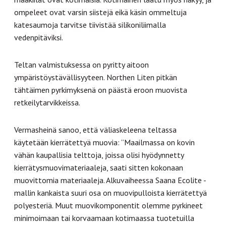
ompeleet ovat varsin siistejä eikä käsin ommeltuja
katesaumoja tarvitse tiivistää silikoniliimalla
vedenpitäviksi.
Teltan valmistuksessa on pyritty aitoon
ympäristöystävällisyyteen. Northen Liten pitkän
tähtäimen pyrkimyksenä on päästä eroon muovista
retkeilytarvikkeissa.
Vermasheinä sanoo, että väliaskeleena teltassa
käytetään kierrätettyä muovia: ”Maailmassa on kovin
vähän kaupallisia telttoja, joissa olisi hyödynnetty
kierrätysmuovimateriaaleja, saati sitten kokonaan
muovittomia materiaaleja. Alkuvaiheessa Saana Ecolite -
mallin kankaista suuri osa on muovipulloista kierrätettyä
polyesteriä. Muut muovikomponentit olemme pyrkineet
minimoimaan tai korvaamaan kotimaassa tuotetuilla