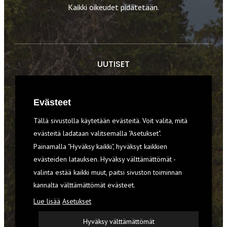
Kaikki oikeudet pidätetään.
UUTISET
RETKET
Evästeet
TIEDOT & TAIDOT
Tällä sivustolla käytetään evästeitä. Voit valita, mitä
VARUSTEET
evästeitä ladataan valitsemalla "Asetukset".
Painamalla "Hyväksy kaikki", hyväksyt kaikkien
evästeiden latauksen. Hyväksy välttämättömät -
TILAA RETKI-LEHTI
valinta estää kaikki muut, paitsi sivuston toiminnan
YHTEYSTIEDOT
kannalta välttämättömät evästeet.
Lue lisää
Asetukset
REKISTERISELOSTE
Hyväksy välttämättömät
EVÄSTEET