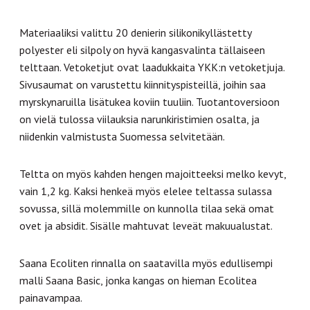
Materiaaliksi valittu 20 denierin silikonikyllästetty
polyester eli silpoly on hyvä kangasvalinta tällaiseen
telttaan. Vetoketjut ovat laadukkaita YKK:n vetoketjuja.
Sivusaumat on varustettu kiinnityspisteillä, joihin saa
myrskynaruilla lisätukea koviin tuuliin. Tuotantoversioon
on vielä tulossa viilauksia narunkiristimien osalta, ja
niidenkin valmistusta Suomessa selvitetään.
Teltta on myös kahden hengen majoitteeksi melko kevyt,
vain 1,2 kg. Kaksi henkeä myös elelee teltassa sulassa
sovussa, sillä molemmille on kunnolla tilaa sekä omat
ovet ja absidit. Sisälle mahtuvat leveät makuualustat.
Saana Ecoliten rinnalla on saatavilla myös edullisempi
malli Saana Basic, jonka kangas on hieman Ecolitea
painavampaa.