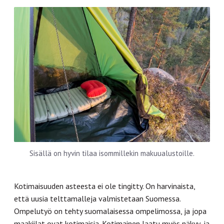
Sisällä on hyvin tilaa isommillekin makuualustoille.
Kotimaisuuden asteesta ei ole tingitty. On harvinaista,
että uusia telttamalleja valmistetaan Suomessa.
Ompelutyö on tehty suomalaisessa ompelimossa, ja jopa
maakiilat ovat kotimaisia. Kotimainen laatu myös näkyy, ja