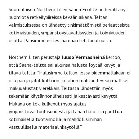
Suomalaisen Northern Liten Saana Ecolite on herättänyt
huomiota retkeilypiireissä kevään aikana. Teltan
valmistuksessa on lähdetty tinkimättömistä periaatteista
kotimaisuuden, ympäristöystävällisyyden ja toimivuuden
osalta. Pääsimme esitestaamaan telttauutuutta.
Northern Liten perustaja
Juuso Vermasheinä
kertoo,
että Saana-teltta sai alkunsa halusta löytää kevyt ja
tilava teltta: ”Halusimme teltan, jossa pidemmälläkään ei
osu pää ja jalat kattoon, ja johon mahtuu leveän malliset
makuualustat vierekkäin. Teltasta lähdettiin myös
tekemään käytännönläheisesti ja kestävästi kevyttä.
Mukana on toki kulkenut myös ajatus
ympäristövastuullisuudesta ja tähän haluttiin puuttua
kotimaisella tuotannolla ja mahdollisimman
vastuullisella materiaalinkäytöllä.”