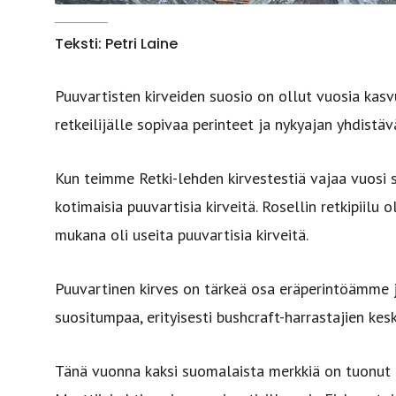
Teksti: Petri Laine
Puuvartisten kirveiden suosio on ollut vuosia kas
retkeilijälle sopivaa perinteet ja nykyajan yhdistäv
Kun teimme Retki-lehden kirvestestiä vajaa vuosi 
kotimaisia puuvartisia kirveitä. Rosellin retkipiilu
mukana oli useita puuvartisia kirveitä.
Puuvartinen kirves on tärkeä osa eräperintöämme 
suositumpaa, erityisesti bushcraft-harrastajien kes
Tänä vuonna kaksi suomalaista merkkiä on tuonut k