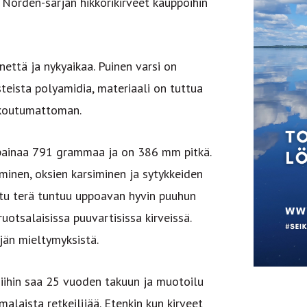
oi Norden-sarjan hikkorikirveet kauppoihin
nettä ja nykyaikaa. Puinen varsi on
steista polyamidia, materiaali on tuttua
rikkoutumattoman.
a painaa 791 grammaa ja on 386 mm pitkä.
kominen, oksien karsiminen ja sytykkeiden
ettu terä tuntuu uppoavan hyvin puuhun
ruotsalaisissa puuvartisissa kirveissä.
äjän mieltymyksistä.
 Niihin saa 25 vuoden takuun ja muotoilu
alaista retkeilijää. Etenkin kun kirveet