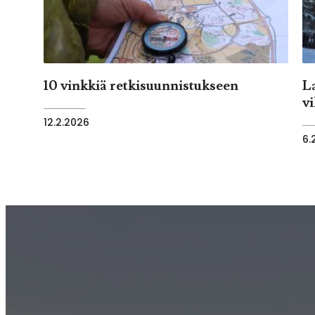
10 vinkkiä retkisuunnistukseen
L
v
12.2.2026
6.