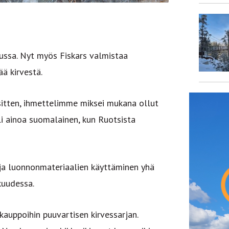
vussa. Nyt myös Fiskars valmistaa
ää kirvestä.
sitten, ihmettelimme miksei mukana ollut
 oli ainoa suomalainen, kun Ruotsista
ja luonnonmateriaalien käyttäminen yhä
kuudessa.
auppoihin puuvartisen kirvessarjan.