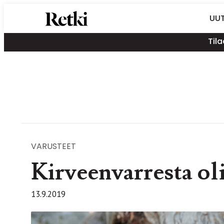
Siirry
Retki-lehti
UUT
suoraan
Retkeily,
sisältöön
Tila
vaellus,
ulkoilu,
melonta,
maastopyöräily
VARUSTEET
Kirveenvarresta oli
13.9.2019