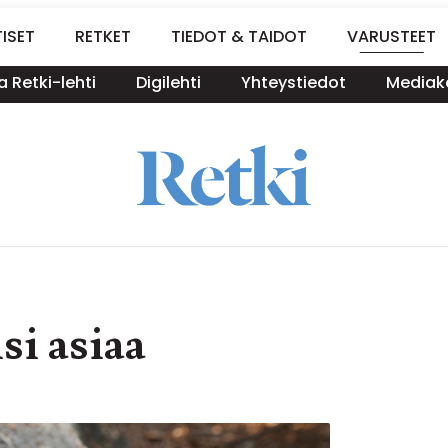
ISET
RETKET
TIEDOT & TAIDOT
VARUSTEET
a Retki-lehti
Digilehti
Yhteystiedot
Mediako
si asiaa