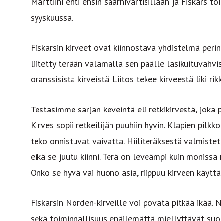
Marttiini ehti ensin saarnivartisillaan ja Fiskars t
syyskuussa.
Fiskarsin kirveet ovat kiinnostava yhdistelmä perin
liitetty terään valamalla sen päälle lasikuituvahvi
oranssisista kirveistä. Liitos tekee kirveestä liki 
Testasimme sarjan keveintä eli retkikirvestä, jok
Kirves sopii retkeilijän puuhiin hyvin. Klapien pilk
teko onnistuvat vaivatta. Hiiliteräksestä valmist
eikä se juutu kiinni. Terä on leveämpi kuin monissa 
Onko se hyvä vai huono asia, riippuu kirveen käytt
Fiskarsin Norden-kirveille voi povata pitkää ikää.
sekä toiminnallisuus epäilemättä miellyttävät suom