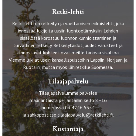
Retki-lehti
Retki-lehti on retkeilyn ja vaeltamisen erikoislehti, joka
innostaa lukijoita uusiin luontoelämyksiin. Lehden
sisällössä korostuu luonnon kunnioittaminen ja
turvallinen retkeily. Retkeilytaidot, uudet varusteet ja
kiinnostavat kohteet ovat meille tärkeää sisältöä.
Viemme lukijat usein kansallispuistoihin Lappiin, Norjaan ja
Ruotsiin, mutta myös lähiretkille Suomessa.
Tilaajapalvelu
Tilaajapalvelumme palvelee
maanantaista perjantaihin kello 8–16
numerossa 03 4246 5354
ja sähköpostitse
tilaajapalvelu@retkilehti.fi
.
Kustantaja