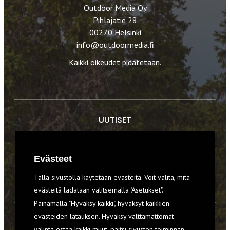
Outdoor Media Oy
Pihlajatie 28
00270 Helsinki
info@outdoormedia.fi
Kaikki oikeudet pidätetään.
UUTISET
RETKET
Evästeet
TIEDOT & TAIDOT
Tällä sivustolla käytetään evästeitä. Voit valita, mitä
VARUSTEET
evästeitä ladataan valitsemalla "Asetukset".
Painamalla "Hyväksy kaikki", hyväksyt kaikkien
evästeiden latauksen. Hyväksy välttämättömät -
TILAA RETKI-LEHTI
valinta estää kaikki muut, paitsi sivuston toiminnan