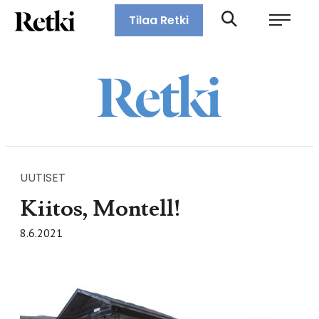
Siirry
Retki-lehti
Tilaa Retki
suoraan
Retkeily,
sisältöön
vaellus,
ulkoilu,
melonta,
maastopyöräily
UUTISET
Kiitos, Montell!
8.6.2021