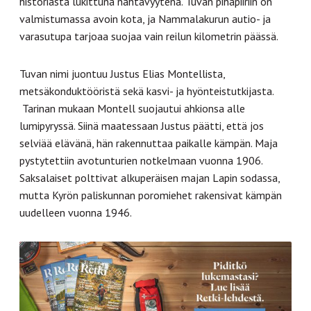
historiasta lukittuna nähtävyytenä. Tuvan pihapiiriin on
valmistumassa avoin kota, ja Nammalakurun autio- ja
varasutupa tarjoaa suojaa vain reilun kilometrin päässä.
Tuvan nimi juontuu Justus Elias Montellista,
metsäkonduktööristä sekä kasvi- ja hyönteistutkijasta.
Tarinan mukaan Montell suojautui ahkionsa alle
lumipyryssä. Siinä maatessaan Justus päätti, että jos
selviää elävänä, hän rakennuttaa paikalle kämpän. Maja
pystytettiin avotunturien notkelmaan vuonna 1906.
Saksalaiset polttivat alkuperäisen majan Lapin sodassa,
mutta Kyrön paliskunnan poromiehet rakensivat kämpän
uudelleen vuonna 1946.