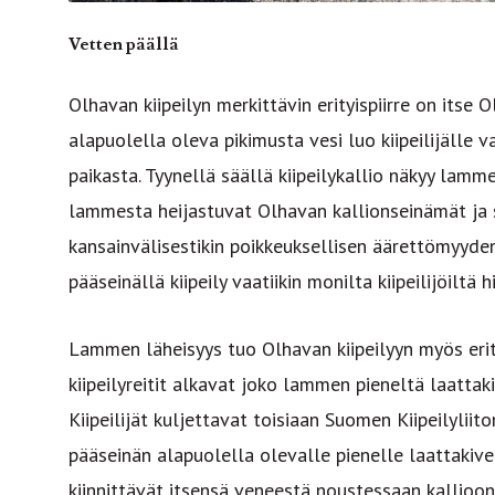
Vetten päällä
Olhavan kiipeilyn merkittävin erityispiirre on itse 
alapuolella oleva pikimusta vesi luo kiipeilijälle
paikasta. Tyynellä säällä kiipeilykallio näkyy lammes
lammesta heijastuvat Olhavan kallionseinämät ja si
kansainvälisestikin poikkeuksellisen äärettömyyde
pääseinällä kiipeily vaatiikin monilta kiipeilijöiltä 
Lammen läheisyys tuo Olhavan kiipeilyyn myös erity
kiipeilyreitit alkavat joko lammen pieneltä laattak
Kiipeilijät kuljettavat toisiaan Suomen Kiipeilylii
pääseinän alapuolella olevalle pienelle laattakivelle
kiinnittävät itsensä veneestä noustessaan kallioon,