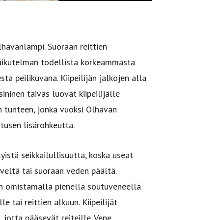
Olhavanlampi. Suoraan reittien
 vaikutelman todellista korkeammasta
ta peilikuvana. Kiipeilijän jalkojen alla
ninen taivas luovat kiipeilijälle
n tunteen, jonka vuoksi Olhavan
hitusen lisärohkeutta.
istä seikkailullisuutta, koska useat
iveltä tai suoraan veden päältä.
ton omistamalla pienellä soutuveneellä
 tai reittien alkuun. Kiipeilijät
 jotta pääsevät reiteille. Vene