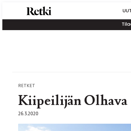
Siirry
Retki-lehti
UUT
suoraan
Retkeily,
sisältöön
Tila
vaellus,
ulkoilu,
melonta,
maastopyöräily
RETKET
Kiipeilijän Olhava
26.3.2020