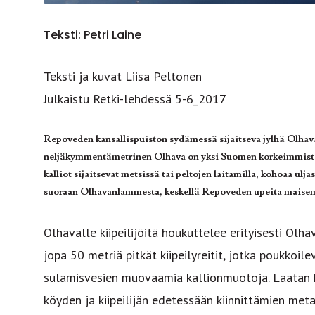
Teksti: Petri Laine
Teksti ja kuvat Liisa Peltonen
Julkaistu Retki-lehdessä 5-6_2017
Repoveden kansallispuiston sydämessä sijaitseva jylhä Olhav
neljäkymmentämetrinen Olhava on yksi Suomen korkeimmista 
kalliot sijaitsevat metsissä tai peltojen laitamilla, kohoaa ul
suoraan Olhavanlammesta, keskellä Repoveden upeita maise
Olhavalle kiipeilijöitä houkuttelee erityisesti Olh
jopa 50 metriä pitkät kiipeilyreitit, jotka poukkoile
sulamisvesien muovaamia kallionmuotoja. Laatan ki
köyden ja kiipeilijän edetessään kiinnittämien meta