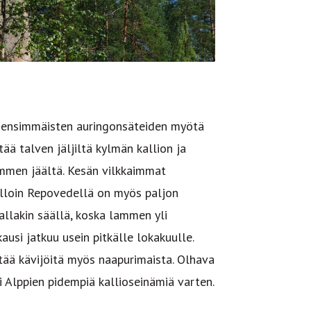
n ensimmäisten auringonsäteiden myötä
ää talven jäljiltä kylmän kallion ja
ammen jäältä. Kesän vilkkaimmat
olloin Repovedellä on myös paljon
mallakin säällä, koska lammen yli
kausi jatkuu usein pitkälle lokakuulle.
etää kävijöitä myös naapurimaista. Olhava
i Alppien pidempiä kallioseinämiä varten.