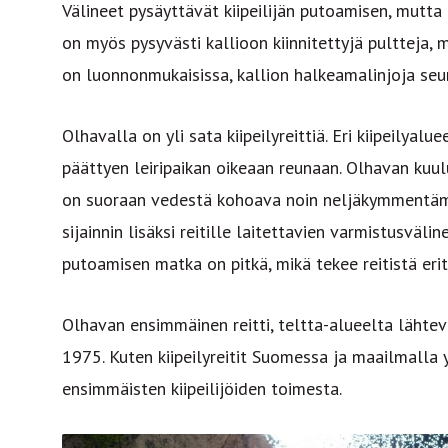
Välineet pysäyttävät kiipeilijän putoamisen, mutta n
on myös pysyvästi kallioon kiinnitettyjä pultteja, 
on luonnonmukaisissa, kallion halkeamalinjoja seura
Olhavalla on yli sata kiipeilyreittiä. Eri kiipeilya
päättyen leiripaikan oikeaan reunaan. Olhavan kuulu
on suoraan vedestä kohoava noin neljäkymmentämet
sijainnin lisäksi reitille laitettavien varmistusväl
putoamisen matka on pitkä, mikä tekee reitistä erit
Olhavan ensimmäinen reitti, teltta-alueelta lähtevä
1975. Kuten kiipeilyreitit Suomessa ja maailmalla 
ensimmäisten kiipeilijöiden toimesta.