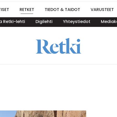
ISET
RETKET
TIEDOT & TAIDOT
VARUSTEET
a Retki-lehti
Digilehti
Yhteystiedot
Mediako