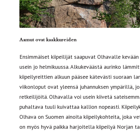
Aamut ovat kaakkureiden
Ensimmäiset kiipeilijät saapuvat Olhavalle kevää
usein jo helmikuussa. Alkukeväästä aurinko lämmitt
kiipeilyreittien alkuun pääsee kätevästi suoraan l
viikonloput ovat yleensä juhannuksen ympärillä, j
retkeilijöitä. Olhavalla voi usein kiivetä sateisem
puhaltava tuuli kuivattaa kallion nopeasti. Kiipeily
Olhava on Suomen ainoita kiipeilykohteita, joka v
on myös hyvä paikka harjoitella kiipeilyä Norjan ta