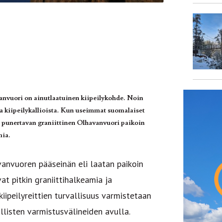
anvuori on ainutlaatuinen kiipeilykohde. Noin
kiipeilykallioista. Kun useimmat suomalaiset
jas punertavan graniittinen Olhavanvuori paikoin
mia.
avanvuoren pääseinän eli laatan paikoin
vat pitkin graniittihalkeamia ja
ipeilyreittien turvallisuus varmistetaan
llisten varmistusvälineiden avulla.