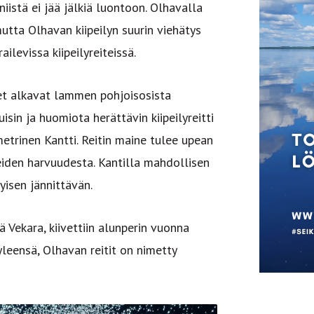
iistä ei jää jälkiä luontoon. Olhavalla
mutta Olhavan kiipeilyn suurin viehätys
ilevissa kiipeilyreiteissä.
lueet alkavat lammen pohjoisosista
isin ja huomiota herättävin kiipeilyreitti
rinen Kantti. Reitin maine tulee upean
ineiden harvuudesta. Kantilla mahdollisen
yisen jännittävän.
 Vekara, kiivettiin alunperin vuonna
yleensä, Olhavan reitit on nimetty