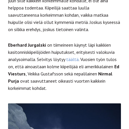
juuri sille kaikkein korkeimmalle kohdalle, ei ole aina
helppoa todentaa. Kiipeilijä saattaa luulla
saavuttaneensa korkeimman kohdan, vaikka matkaa
huipulle olisi vielä ollut kymmeniä metriä. Joskus kyseessä
on silkka erehdys, joskus tietoinen valinta.
Eberhard Jurgalski
on tiimeineen käynyt läpi kaikkien
kasitonniskiipeilijöiden huiputukset, erityisesti valokuvia
analysoimalla. Selvitys löytyy
täältä
. Vuosien työn tulos
on, että ainoastaan kolme kiipeilijää eli amerikkalainen
Ed
Viesturs
, Veikka Gustafsson sekä nepalilainen
Nirmal
Purja
ovat saavuttaneet oikeasti vuorten kaikkein
korkeimmat kohdat.