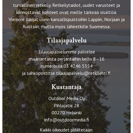
turvallinen retkeily. Retkeilytaidot, uudet varusteet ja
kiinnostavat kohteet ovat meille tärkeää sisältöä.
Viemme lukijat usein kansallispuistoihin Lappiin, Norjaan ja
Ruotsiin, mutta myös lähiretkille Suomessa.
Tilaajapalvelu
Tilaajapalvelumme palvelee
maanantaista perjantaihin kello 8–16
numerossa 03 4246 5354
ja sähköpostitse
tilaajapalvelu@retkilehti.fi
.
Kustantaja
Outdoor Media Oy
Pihlajatie 28
00270 Helsinki
info@outdoormedia.fi
Kaikki oikeudet pidätetään.