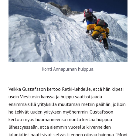
Kohti Annapurnan huippua.
Veikka Gustafsson kertoo Retki-lehdelle, että hän kiipesi
usein Viestursin kanssa ja huippu saattoi jäädä
ensimmäisillä yrityksillä muutaman metrin päähän, jolloin
he tekivät uuden yrityksen myöhemmin. Gustafsson
kertoo myös huomanneensa monta kertaa huippua
lähestyessään, että aiemmin vuorelle kiivenneiden
jalanjäljet päättyivät selvästi ennen oikeaa huippua. ”Moni