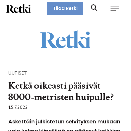
Siirry
Retki-lehti
Tilaa Retki
suoraan
Retkeily,
sisältöön
vaellus,
ulkoilu,
melonta,
maastopyöräily
UUTISET
Ketkä oikeasti pääsivät
8000-metristen huipulle?
15.7.2022
Äskettäin julkistetun selvityksen mukaan
vain kolme kiipeilijää on päässyt kaikkien