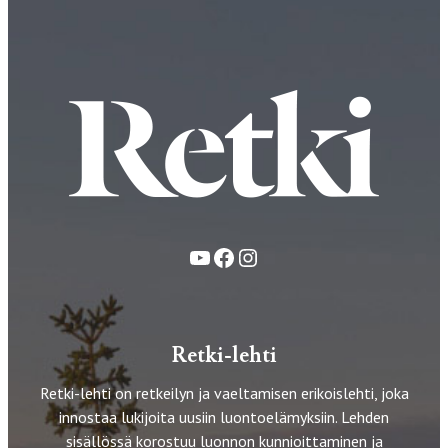
YouTube
Facebook
Instagram
Retki-lehti
Retki-lehti on retkeilyn ja vaeltamisen erikoislehti, joka
innostaa lukijoita uusiin luontoelämyksiin. Lehden
sisällössä korostuu luonnon kunnioittaminen ja