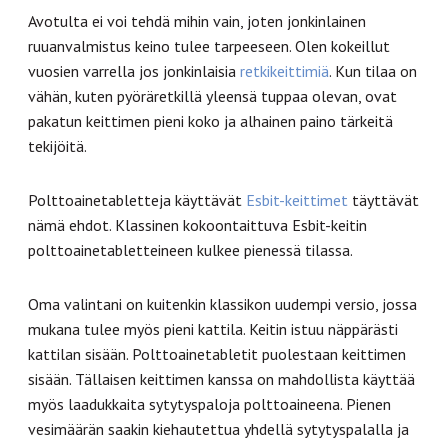
Avotulta ei voi tehdä mihin vain, joten jonkinlainen
ruuanvalmistus keino tulee tarpeeseen. Olen kokeillut
vuosien varrella jos jonkinlaisia
retkikeittimiä
. Kun tilaa on
vähän, kuten pyöräretkillä yleensä tuppaa olevan, ovat
pakatun keittimen pieni koko ja alhainen paino tärkeitä
tekijöitä.
Polttoainetabletteja käyttävät
Esbit-keittimet
täyttävät
nämä ehdot. Klassinen kokoontaittuva Esbit-keitin
polttoainetabletteineen kulkee pienessä tilassa.
Oma valintani on kuitenkin klassikon uudempi versio, jossa
mukana tulee myös pieni kattila. Keitin istuu näppärästi
kattilan sisään. Polttoainetabletit puolestaan keittimen
sisään. Tällaisen keittimen kanssa on mahdollista käyttää
myös laadukkaita sytytyspaloja polttoaineena. Pienen
vesimäärän saakin kiehautettua yhdellä sytytyspalalla ja