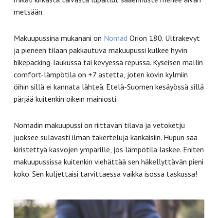
metsään.
Makuupussina mukanani on
Nomad
Orion 180. Ultrakevyt
ja pieneen tilaan pakkautuva makuupussi kulkee hyvin
bikepacking-laukussa tai kevyessä repussa. Kyseisen mallin
comfort-lämpötila on +7 astetta, joten kovin kylmiin
öihin sillä ei kannata lähteä. Etelä-Suomen kesäyössä sillä
pärjää kuitenkin oikein mainiosti.
Nomadin makuupussi on riittävän tilava ja vetoketju
juoksee sulavasti ilman takerteluja kankaisiin. Hupun saa
kiristettyä kasvojen ympärille, jos lämpötila laskee. Eniten
makuupussissa kuitenkin viehättää sen häkellyttävän pieni
koko. Sen kuljettaisi tarvittaessa vaikka isossa taskussa!