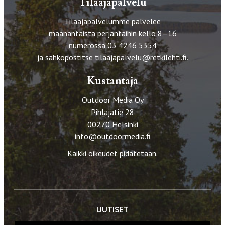
Tilaajapalvelu
Tilaajapalvelumme palvelee
maanantaista perjantaihin kello 8–16
numerossa 03 4246 5354
ja sähköpostitse
tilaajapalvelu@retkilehti.fi
.
Kustantaja
Outdoor Media Oy
Pihlajatie 28
00270 Helsinki
info@outdoormedia.fi
Kaikki oikeudet pidätetään.
UUTISET