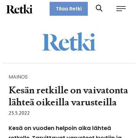
Siirry
Retki-lehti
Tilaa Retki
suoraan
Retkeily,
sisältöön
vaellus,
ulkoilu,
melonta,
maastopyöräily
MAINOS
Kesän retkille on vaivatonta
lähteä oikeilla varusteilla
25.5.2022
Kesä on vuoden helpoin aika lähteä
retkelle. Tarvittavat varusteet kyytiin ja