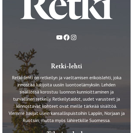
YouTube
Facebook
Instagram
Retki-lehti
Retki-lehti on retkeilyn ja vaeltamisen erikoislehti, joka
innostaa lukijoita uusiin luontoelämyksiin. Lehden
sisällössä korostuu luonnon kunnioittaminen ja
turvallinen retkeily. Retkeilytaidot, uudet varusteet ja
kiinnostavat kohteet ovat meille tärkeää sisältöä.
Viemme lukijat usein kansallispuistoihin Lappiin, Norjaan ja
Ruotsiin, mutta myös lähiretkille Suomessa.