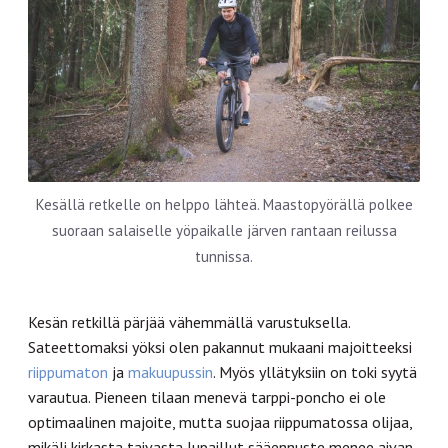
Kesällä retkelle on helppo lähteä. Maastopyörällä polkee
suoraan salaiselle yöpaikalle järven rantaan reilussa
tunnissa.
Kesän retkillä pärjää vähemmällä varustuksella.
Sateettomaksi yöksi olen pakannut mukaani majoitteeksi
riippumaton
ja
makuupussin
. Myös yllätyksiin on toki syytä
varautua. Pieneen tilaan menevä tarppi-poncho ei ole
optimaalinen majoite, mutta suojaa riippumatossa olijaa,
mikäli kirkasta taivasta lupaillut sääennuste menee aivan