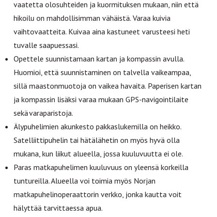
vaatetta olosuhteiden ja kuormituksen mukaan, niin että
hikoilu on mahdollisimman vähäistä. Varaa kuivia
vaihtovaatteita. Kuivaa aina kastuneet varusteesi heti
tuvalle saapuessasi.
Opettele suunnistamaan kartan ja kompassin avulla.
Huomioi, että suunnistaminen on talvella vaikeampaa,
sillä maastonmuotoja on vaikea havaita. Paperisen kartan
ja kompassin lisäksi varaa mukaan GPS-navigointilaite
sekä varaparistoja.
Älypuhelimien akunkesto pakkaslukemilla on heikko.
Satelliittipuhelin tai hätälähetin on myös hyvä olla
mukana, kun liikut alueella, jossa kuuluvuutta ei ole.
Paras matkapuhelimen kuuluvuus on yleensä korkeilla
tuntureilla. Alueella voi toimia myös Norjan
matkapuhelinoperaattorin verkko, jonka kautta voit
hälyttää tarvittaessa apua.