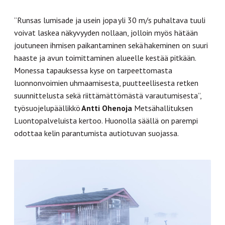
”Runsas lumisade ja usein jopa yli 30 m/s puhaltava tuuli
voivat laskea näkyvyyden nollaan, jolloin myös hätään
joutuneen ihmisen paikantaminen sekä hakeminen on suuri
haaste ja avun toimittaminen alueelle kestää pitkään.
Monessa tapauksessa kyse on tarpeettomasta
luonnonvoimien uhmaamisesta, puutteellisesta retken
suunnittelusta sekä riittämättömästä varautumisesta”,
työsuojelupäällikkö
Antti Ohenoja
Metsähallituksen
Luontopalveluista kertoo. Huonolla säällä on parempi
odottaa kelin parantumista autiotuvan suojassa.