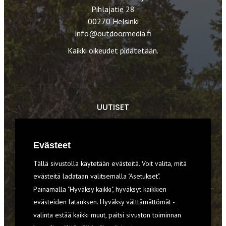
Pihlajatie 28
00270 Helsinki
info@outdoormedia.fi
Kaikki oikeudet pidätetään.
UUTISET
RETKET
Evästeet
TIEDOT & TAIDOT
Tällä sivustolla käytetään evästeitä. Voit valita, mitä
VARUSTEET
evästeitä ladataan valitsemalla "Asetukset".
Painamalla "Hyväksy kaikki", hyväksyt kaikkien
evästeiden latauksen. Hyväksy välttämättömät -
TILAA RETKI-LEHTI
valinta estää kaikki muut, paitsi sivuston toiminnan