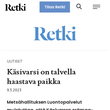
Siirry
Retki-lehti
Tilaa Retki
suoraan
Retkeily,
sisältöön
vaellus,
ulkoilu,
melonta,
maastopyöräily
UUTISET
Käsivarsi on talvella
haastava paikka
9.3.2023
Metsähallituksen Luontopalvelut
muistuttaa, että Käsivarren erämaa-