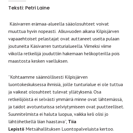
Teksti: Petri Laine
Käsivarren erämaa-alueella sääolosuhteet voivat
muuttua hyvin nopeasti. Alkuvuoden aikana Kilpisjärven
vapaaehtoiset pelastajat ovat auttaneet useita pulaan
joutuneita Käsivarren tunturialueella. Viimeksi viime
viikolla retkeilijä jouduttiin hakemaan helikopterilla pois
maastosta kesken vaelluksen.
”Kohtaamme säännöllisesti Kilpisjärven
luontokeskuksessa ihmisiä, joille tunturialue ei ole tuttua
ja vaikeat olosuhteet tulevat yllätyksenä. Osa
retkeilijöistä ei selvästi ymmärrä minne ovat lähtemässä,
ja taidot avotunturissa selviytymiseen ovat puutteelliset.
Suunnitelmista ei haluta luopua, vaikka keli olisi jo
lähtöhetkellä liian haastava”,
Tiia
Lepistö
Metsähallituksen Luontopalveluista kertoo.