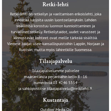
Retki-lehti
Retki-lehti on retkeilyn ja vaeltamisen erikoislehti, joka
innostaa lukijoita uusiin luontoelämyksiin. Lehden
sisällössä korostuu luonnon kunnioittaminen ja
turvallinen retkeily. Retkeilytaidot, uudet varusteet ja
kiinnostavat kohteet ovat meille tärkeää sisältöä.
Viemme lukijat usein kansallispuistoihin Lappiin, Norjaan ja
Ruotsiin, mutta myös lähiretkille Suomessa.
Tilaajapalvelu
Tilaajapalvelumme palvelee
maanantaista perjantaihin kello 8–16
numerossa 03 4246 5354
ja sähköpostitse
tilaajapalvelu@retkilehti.fi
.
Kustantaja
Outdoor Media Oy