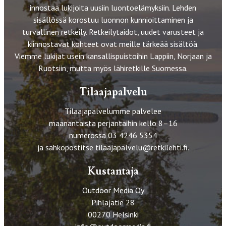
innostaa lukijoita uusiin luontoelämyksiin. Lehden
sisällössä korostuu luonnon kunnioittaminen ja
turvallinen retkeily. Retkeilytaidot, uudet varusteet ja
kiinnostavat kohteet ovat meille tärkeää sisältöä.
Viemme lukijat usein kansallispuistoihin Lappiin, Norjaan ja
Ruotsiin, mutta myös lähiretkille Suomessa.
Tilaajapalvelu
Tilaajapalvelumme palvelee
maanantaista perjantaihin kello 8–16
numerossa 03 4246 5354
ja sähköpostitse
tilaajapalvelu@retkilehti.fi
.
Kustantaja
Outdoor Media Oy
Pihlajatie 28
00270 Helsinki