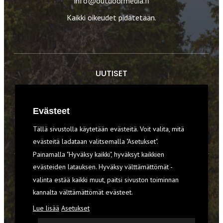
info@outdoormedia.fi
Kaikki oikeudet pidätetään.
UUTISET
RETKET
Evästeet
TIEDOT & TAIDOT
Tällä sivustolla käytetään evästeitä. Voit valita, mitä
VARUSTEET
evästeitä ladataan valitsemalla "Asetukset".
Painamalla "Hyväksy kaikki", hyväksyt kaikkien
evästeiden latauksen. Hyväksy välttämättömät -
TILAA RETKI-LEHTI
valinta estää kaikki muut, paitsi sivuston toiminnan
YHTEYSTIEDOT
kannalta välttämättömät evästeet.
Lue lisää
Asetukset
REKISTERISELOSTE