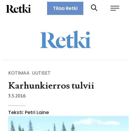
Siirry
Retki-lehti
Tilaa Retki
suoraan
Retkeily,
sisältöön
vaellus,
ulkoilu,
melonta,
maastopyöräily
KOTIMAA
UUTISET
Karhunkierros tulvii
3.5.2016
Teksti: Petri Laine