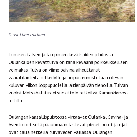
Kuva Tiina Laitinen.
Lumisen talven ja lämpimien kevätsäiden johdosta
Oulankajoen kevättulva on tänä keväänä poikkeuksellisen
voimakas. Tulva on viime päivinä aiheuttanut
vaaratilanteita retkeilylle ja huipun ennustetaan olevan
kuluvan viikon loppupuolella, äitienpäivän tienoilla. Tulvan
vuoksi Metsähallitus ei suosittele retkeilyä Karhunkierros-
reitillä.
Oulangan kansallispuistossa virtaavat Oulanka-, Savina- ja
Aventojoet sekä pääuomaan laskevat pienet purot ja ojat
ovat tällä hetkellä tulvaveden vallassa. Oulangan