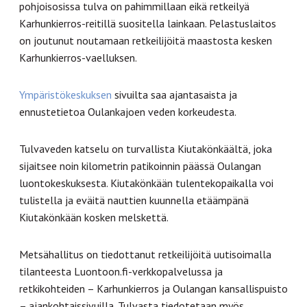
pohjoisosissa tulva on pahimmillaan eikä retkeilyä
Karhunkierros-reitillä suositella lainkaan. Pelastuslaitos
on joutunut noutamaan retkeilijöitä maastosta kesken
Karhunkierros-vaelluksen.
Ympäristökeskuksen
sivuilta saa ajantasaista ja
ennustetietoa Oulankajoen veden korkeudesta.
Tulvaveden katselu on turvallista Kiutakönkäältä, joka
sijaitsee noin kilometrin patikoinnin päässä Oulangan
luontokeskuksesta. Kiutakönkään tulentekopaikalla voi
tulistella ja eväitä nauttien kuunnella etäämpänä
Kiutakönkään kosken melskettä.
Metsähallitus on tiedottanut retkeilijöitä uutisoimalla
tilanteesta Luontoon.fi-verkkopalvelussa ja
retkikohteiden – Karhunkierros ja Oulangan kansallispuisto
– ajankohtaissivuilla. Tulvasta tiedotetaan myös