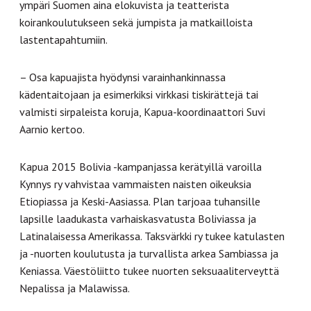
ympäri Suomen aina elokuvista ja teatterista
koirankoulutukseen sekä jumpista ja matkailloista
lastentapahtumiin.
– Osa kapuajista hyödynsi varainhankinnassa
kädentaitojaan ja esimerkiksi virkkasi tiskirättejä tai
valmisti sirpaleista koruja, Kapua-koordinaattori Suvi
Aarnio kertoo.
Kapua 2015 Bolivia -kampanjassa kerätyillä varoilla
Kynnys ry vahvistaa vammaisten naisten oikeuksia
Etiopiassa ja Keski-Aasiassa. Plan tarjoaa tuhansille
lapsille laadukasta varhaiskasvatusta Boliviassa ja
Latinalaisessa Amerikassa. Taksvärkki ry tukee katulasten
ja -nuorten koulutusta ja turvallista arkea Sambiassa ja
Keniassa. Väestöliitto tukee nuorten seksuaaliterveyttä
Nepalissa ja Malawissa.