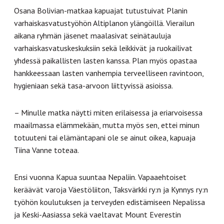
Osana Bolivian-matkaa kapuajat tutustuivat Planin
varhaiskasvatustyöhön Altiplanon ylängöillä. Vierailun
aikana ryhmän jäsenet maalasivat seinätauluja
varhaiskasvatuskeskuksiin sekä leikkivät ja ruokailivat
yhdessä paikallisten lasten kanssa. Plan myös opastaa
hankkeessaan lasten vanhempia terveelliseen ravintoon,
hygieniaan sekä tasa-arvoon liittyvissä asioissa.
– Minulle matka näytti miten erilaisessa ja eriarvoisessa
maailmassa elämmekään, mutta myös sen, ettei minun
totuuteni tai elämäntapani ole se ainut oikea, kapuaja
Tiina Vanne toteaa.
Ensi vuonna Kapua suuntaa Nepaliin. Vapaaehtoiset
keräävät varoja Väestöliiton, Taksvärkki ry:n ja Kynnys ry:n
työhön koulutuksen ja terveyden edistämiseen Nepalissa
ja Keski-Aasiassa sekä vaeltavat Mount Everestin