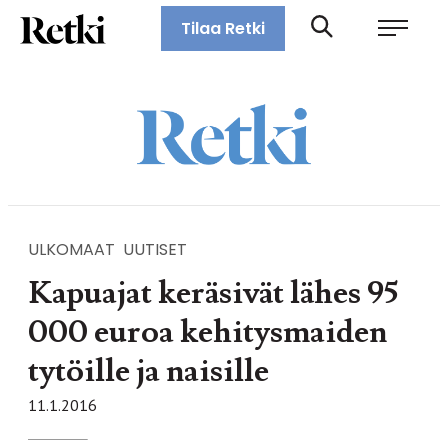
Siirry
Retki-lehti
Tilaa Retki
suoraan
Retkeily,
sisältöön
vaellus,
ulkoilu,
melonta,
maastopyöräily
ULKOMAAT
UUTISET
Kapuajat keräsivät lähes 95
000 euroa kehitysmaiden
tytöille ja naisille
11.1.2016