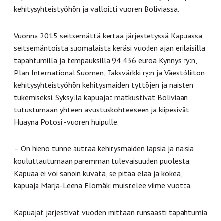
kehitysyhteistyöhön ja valloitti vuoren Boliviassa.
Vuonna 2015 seitsemättä kertaa järjestetyssä Kapuassa
seitsemäntoista suomalaista keräsi vuoden ajan erilaisilla
tapahtumilla ja tempauksilla 94 436 euroa Kynnys ry:n,
Plan International Suomen, Taksvärkki ry:n ja Väestöliiton
kehitysyhteistyöhön kehitysmaiden tyttöjen ja naisten
tukemiseksi. Syksyllä kapuajat matkustivat Boliviaan
tutustumaan yhteen avustuskohteeseen ja kiipesivät
Huayna Potosi -vuoren huipulle.
– On hieno tunne auttaa kehitysmaiden lapsia ja naisia
kouluttautumaan paremman tulevaisuuden puolesta.
Kapuaa ei voi sanoin kuvata, se pitää elää ja kokea,
kapuaja Marja-Leena Elomäki muistelee viime vuotta.
Kapuajat järjestivät vuoden mittaan runsaasti tapahtumia