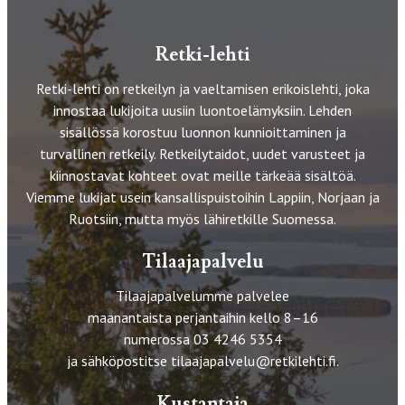
Retki-lehti
Retki-lehti on retkeilyn ja vaeltamisen erikoislehti, joka
innostaa lukijoita uusiin luontoelämyksiin. Lehden
sisällössä korostuu luonnon kunnioittaminen ja
turvallinen retkeily. Retkeilytaidot, uudet varusteet ja
kiinnostavat kohteet ovat meille tärkeää sisältöä.
Viemme lukijat usein kansallispuistoihin Lappiin, Norjaan ja
Ruotsiin, mutta myös lähiretkille Suomessa.
Tilaajapalvelu
Tilaajapalvelumme palvelee
maanantaista perjantaihin kello 8–16
numerossa 03 4246 5354
ja sähköpostitse
tilaajapalvelu@retkilehti.fi
.
Kustantaja