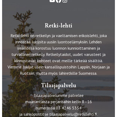
Retki-lehti
Retki-lehti on retkeilyn ja vaeltamisen erikoislehti, joka
innostaa lukijoita uusiin luontoelämyksiin. Lehden
sisällössä korostuu luonnon kunnioittaminen ja
turvallinen retkeily. Retkeilytaidot, uudet varusteet ja
kiinnostavat kohteet ovat meille tärkeää sisältöä.
Viemme lukijat usein kansallispuistoihin Lappiin, Norjaan ja
Ruotsiin, mutta myös lähiretkille Suomessa.
Tilaajapalvelu
Tilaajapalvelumme palvelee
maanantaista perjantaihin kello 8–16
numerossa 03 4246 5354
ja sähköpostitse
tilaajapalvelu@retkilehti.fi
.