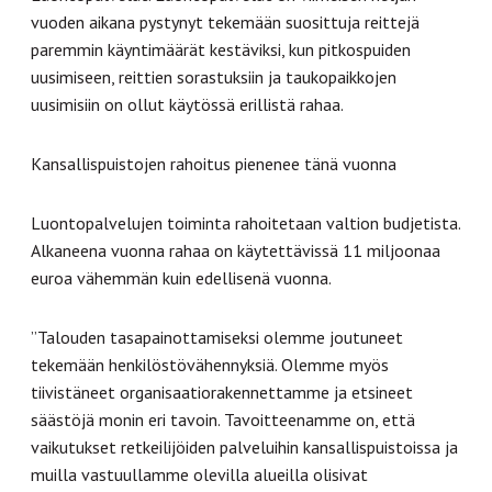
vuoden aikana pystynyt tekemään suosittuja reittejä
paremmin käyntimäärät kestäviksi, kun pitkospuiden
uusimiseen, reittien sorastuksiin ja taukopaikkojen
uusimisiin on ollut käytössä erillistä rahaa.
Kansallispuistojen rahoitus pienenee tänä vuonna
Luontopalvelujen toiminta rahoitetaan valtion budjetista.
Alkaneena vuonna rahaa on käytettävissä 11 miljoonaa
euroa vähemmän kuin edellisenä vuonna.
”Talouden tasapainottamiseksi olemme joutuneet
tekemään henkilöstövähennyksiä. Olemme myös
tiivistäneet organisaatiorakennettamme ja etsineet
säästöjä monin eri tavoin. Tavoitteenamme on, että
vaikutukset retkeilijöiden palveluihin kansallispuistoissa ja
muilla vastuullamme olevilla alueilla olisivat