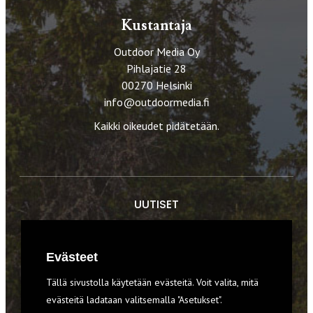
Kustantaja
Outdoor Media Oy
Pihlajatie 28
00270 Helsinki
info@outdoormedia.fi
Kaikki oikeudet pidätetään.
UUTISET
RETKET
Evästeet
TIEDOT & TAIDOT
Tällä sivustolla käytetään evästeitä. Voit valita, mitä
VARUSTEET
evästeitä ladataan valitsemalla "Asetukset".