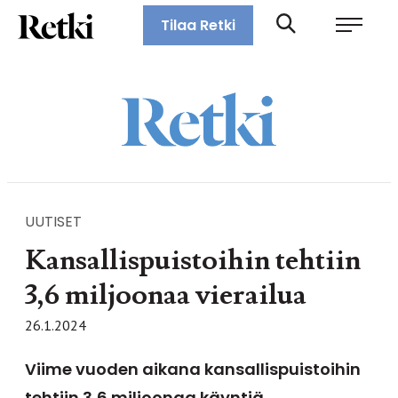
Siirry
Retki-lehti
Tilaa Retki
suoraan
Retkeily,
sisältöön
vaellus,
ulkoilu,
melonta,
maastopyöräily
UUTISET
Kansallispuistoihin tehtiin
3,6 miljoonaa vierailua
26.1.2024
Viime vuoden aikana kansallispuistoihin
tehtiin 3,6 miljoonaa käyntiä.