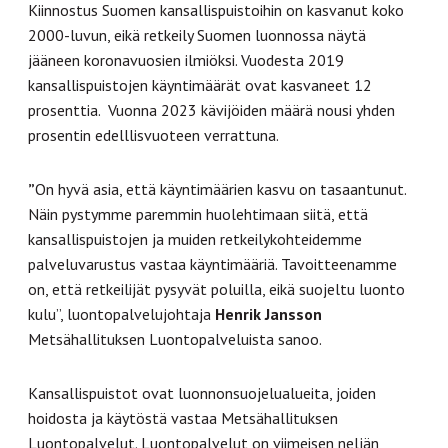
Kiinnostus Suomen kansallispuistoihin on kasvanut koko
2000-luvun, eikä retkeily Suomen luonnossa näytä
jääneen koronavuosien ilmiöksi. Vuodesta 2019
kansallispuistojen käyntimäärät ovat kasvaneet 12
prosenttia. Vuonna 2023 kävijöiden määrä nousi yhden
prosentin edelllisvuoteen verrattuna.
”
On hyvä asia, että käyntimäärien kasvu on tasaantunut.
Näin pystymme paremmin huolehtimaan siitä, että
kansallispuistojen ja muiden retkeilykohteidemme
palveluvarustus vastaa käyntimääriä. Tavoitteenamme
on, että retkeilijät pysyvät poluilla, eikä suojeltu luonto
kulu”, luontopalvelujohtaja
Henrik Jansson
Metsähallituksen Luontopalveluista sanoo.
Kansallispuistot ovat luonnonsuojelualueita, joiden
hoidosta ja käytöstä vastaa Metsähallituksen
Luontopalvelut. Luontopalvelut on viimeisen neljän