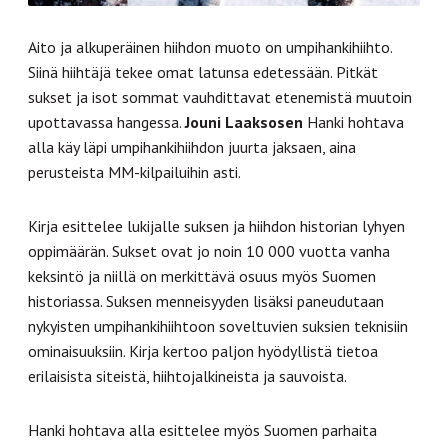
Aito ja alkuperäinen hiihdon muoto on umpihankihiihto.
Siinä hiihtäjä tekee omat latunsa edetessään. Pitkät
sukset ja isot sommat vauhdittavat etenemistä muutoin
upottavassa hangessa.
Jouni Laaksosen
Hanki hohtava
alla käy läpi umpihankihiihdon juurta jaksaen, aina
perusteista MM-kilpailuihin asti.
Kirja esittelee lukijalle suksen ja hiihdon historian lyhyen
oppimäärän. Sukset ovat jo noin 10 000 vuotta vanha
keksintö ja niillä on merkittävä osuus myös Suomen
historiassa. Suksen menneisyyden lisäksi paneudutaan
nykyisten umpihankihiihtoon soveltuvien suksien teknisiin
ominaisuuksiin. Kirja kertoo paljon hyödyllistä tietoa
erilaisista siteistä, hiihtojalkineista ja sauvoista.
Hanki hohtava alla esittelee myös Suomen parhaita