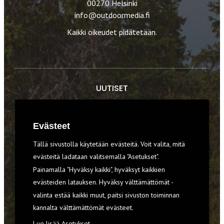
00270 Helsinki
info@outdoormedia.fi
Kaikki oikeudet pidätetään.
UUTISET
RETKET
Evästeet
TIEDOT & TAIDOT
Tällä sivustolla käytetään evästeitä. Voit valita, mitä
VARUSTEET
evästeitä ladataan valitsemalla "Asetukset".
Painamalla "Hyväksy kaikki", hyväksyt kaikkien
evästeiden latauksen. Hyväksy välttämättömät -
TILAA RETKI-LEHTI
valinta estää kaikki muut, paitsi sivuston toiminnan
YHTEYSTIEDOT
kannalta välttämättömät evästeet.
Lue lisää
Asetukset