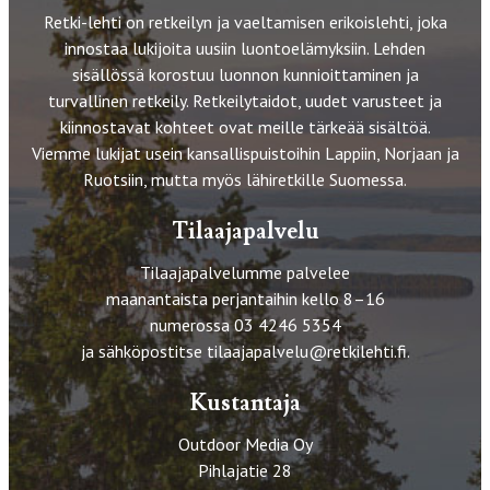
Retki-lehti on retkeilyn ja vaeltamisen erikoislehti, joka
innostaa lukijoita uusiin luontoelämyksiin. Lehden
sisällössä korostuu luonnon kunnioittaminen ja
turvallinen retkeily. Retkeilytaidot, uudet varusteet ja
kiinnostavat kohteet ovat meille tärkeää sisältöä.
Viemme lukijat usein kansallispuistoihin Lappiin, Norjaan ja
Ruotsiin, mutta myös lähiretkille Suomessa.
Tilaajapalvelu
Tilaajapalvelumme palvelee
maanantaista perjantaihin kello 8–16
numerossa 03 4246 5354
ja sähköpostitse
tilaajapalvelu@retkilehti.fi
.
Kustantaja
Outdoor Media Oy
Pihlajatie 28