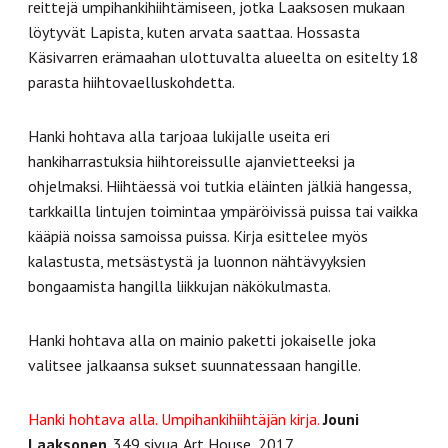
reittejä umpihankihiihtämiseen, jotka Laaksosen mukaan
löytyvät Lapista, kuten arvata saattaa. Hossasta
Käsivarren erämaahan ulottuvalta alueelta on esitelty 18
parasta hiihtovaelluskohdetta.
Hanki hohtava alla tarjoaa lukijalle useita eri
hankiharrastuksia hiihtoreissulle ajanvietteeksi ja
ohjelmaksi. Hiihtäessä voi tutkia eläinten jälkiä hangessa,
tarkkailla lintujen toimintaa ympäröivissä puissa tai vaikka
kääpiä noissa samoissa puissa. Kirja esittelee myös
kalastusta, metsästystä ja luonnon nähtävyyksien
bongaamista hangilla liikkujan näkökulmasta.
Hanki hohtava alla on mainio paketti jokaiselle joka
valitsee jalkaansa sukset suunnatessaan hangille.
Hanki hohtava alla. Umpihankihiihtäjän kirja.
Jouni
Laaksonen
. 349 sivua. Art House, 2017.