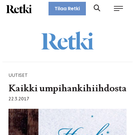
Siirry
Retki-lehti
Tilaa Retki
suoraan
Retkeily,
sisältöön
vaellus,
ulkoilu,
melonta,
maastopyöräily
UUTISET
Kaikki umpihankihiihdosta
22.3.2017