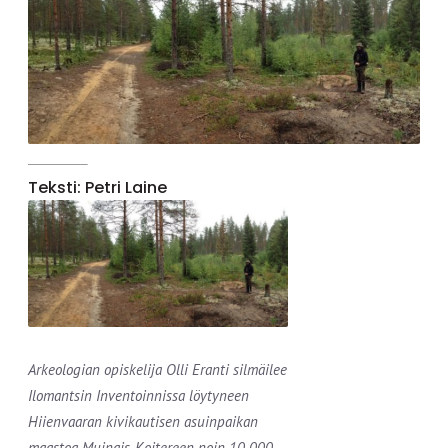
Teksti: Petri Laine
Arkeologian opiskelija Olli Eranti silmäilee
Ilomantsin Inventoinnissa löytyneen
Hiienvaaran kivikautisen asuinpaikan
maastoa Muinais-Koitereen noin 10 000