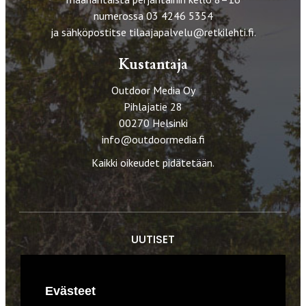
numerossa 03 4246 5354
ja sähköpostitse
tilaajapalvelu@retkilehti.fi
.
Kustantaja
Outdoor Media Oy
Pihlajatie 28
00270 Helsinki
info@outdoormedia.fi
Kaikki oikeudet pidätetään.
UUTISET
RETKET
Evästeet
TIEDOT & TAIDOT