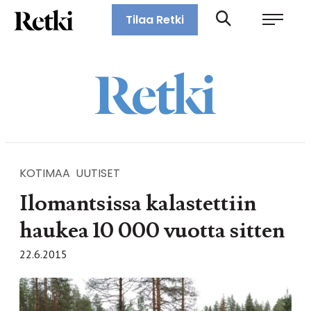
Siirry
Retki-lehti
Tilaa Retki
suoraan
Retkeily,
sisältöön
vaellus,
ulkoilu,
melonta,
maastopyöräily
KOTIMAA
UUTISET
Ilomantsissa kalastettiin
haukea 10 000 vuotta sitten
22.6.2015