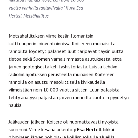
vuotta vanhalla rantaviivalla.” Kuva Esa
Hertell, Metsähallitus
Metsähallituksen viime kesän Ilomantsin
kulttuuriperintöinventoinnissa Koitereen muinaisilta
rannoilta löydetyt palaneet luut tarjoavat täysin uutta
tietoa sekä Suomen varhaisimmasta asutuksesta, että
järven geologisesta kehityshistoriasta. Luista tehdyn
radiohiiliajoituksen perusteella muinaisen Koitereen
rannoilla on asuttu mesoliittisella kivikaudella
viimeistään noin 10 000 vuotta sitten. Luun palasista
tehty analyysi paljastaa järven rannoilla tuolloin pyydetyn
haukia.
Jääkauden jälkeen Koitere oli huomattavasti nykyistä
suurempi. Viime kesänä arkeologi
Esa Hertell
liikkui
ryhmineen järven pohjois- ja koillispuolisilla alueilla.