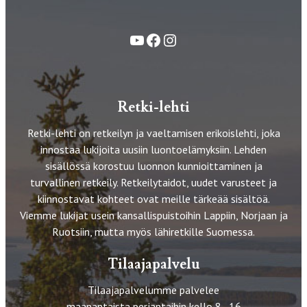
YouTube
Facebook
Instagram
Retki-lehti
Retki-lehti on retkeilyn ja vaeltamisen erikoislehti, joka
innostaa lukijoita uusiin luontoelämyksiin. Lehden
sisällössä korostuu luonnon kunnioittaminen ja
turvallinen retkeily. Retkeilytaidot, uudet varusteet ja
kiinnostavat kohteet ovat meille tärkeää sisältöä.
Viemme lukijat usein kansallispuistoihin Lappiin, Norjaan ja
Ruotsiin, mutta myös lähiretkille Suomessa.
Tilaajapalvelu
Tilaajapalvelumme palvelee
maanantaista perjantaihin kello 8–16