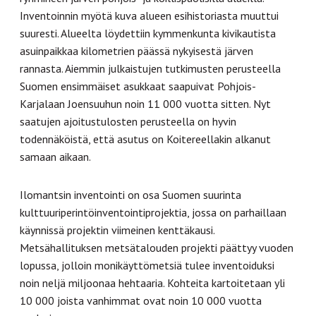
Inventoinnin myötä kuva alueen esihistoriasta muuttui
suuresti. Alueelta löydettiin kymmenkunta kivikautista
asuinpaikkaa kilometrien päässä nykyisestä järven
rannasta. Aiemmin julkaistujen tutkimusten perusteella
Suomen ensimmäiset asukkaat saapuivat Pohjois-
Karjalaan Joensuuhun noin 11 000 vuotta sitten. Nyt
saatujen ajoitustulosten perusteella on hyvin
todennäköistä, että asutus on Koitereellakin alkanut
samaan aikaan.
Ilomantsin inventointi on osa Suomen suurinta
kulttuuriperintöinventointiprojektia, jossa on parhaillaan
käynnissä projektin viimeinen kenttäkausi.
Metsähallituksen metsätalouden projekti päättyy vuoden
lopussa, jolloin monikäyttömetsiä tulee inventoiduksi
noin neljä miljoonaa hehtaaria. Kohteita kartoitetaan yli
10 000 joista vanhimmat ovat noin 10 000 vuotta