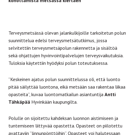
kohottamista metsässä kiertäen
Terveysmetsässä olevan jalankulkijoille tarkoitetun polun
suunnittelua edelsi terveysmetsätutkimus, jossa
selvitettiin terveysmetsäpolun rakennetta ja sisältöä
sekä ohjattujen hyvinvointipalvelujen terveysvaikutuksia.
Tuloksia käytettiin hyödyksi polun toteutuksessa.
”Keskeinen ajatus polun suunnittelussa oli, että luonto
pitää säilyttää luontona, eikä metsään saa rakentaa liikaa
opasteita”, kuvaa luontomatkailun asiantuntija
Antti
Tähkäpää
Hyvinkään kaupungilta.
Polulle on sijoitettu kahdeksan luonnon aistimiseen ja
tuntemiseen liittyvää opastetta. Opasteet on piilotettu
avattaviin ”linnunpönttöihin”. Opasteet voi halutessaan