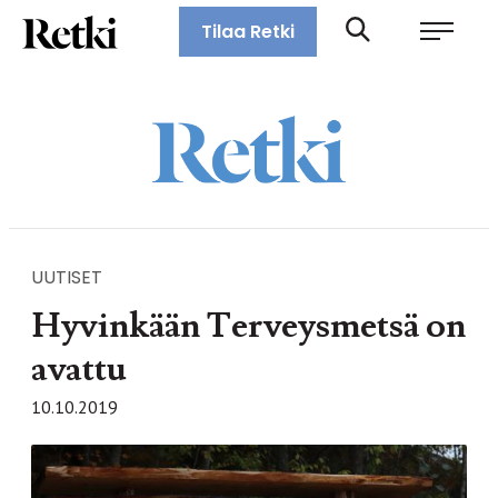
Siirry
Retki-lehti
Tilaa Retki
suoraan
Retkeily,
sisältöön
vaellus,
ulkoilu,
melonta,
maastopyöräily
UUTISET
Hyvinkään Terveysmetsä on
avattu
10.10.2019