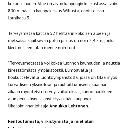
kokonaisuuden. Alue on aivan kaupungin keskustassa, vain
800 m päässä kauppakeskus Willasta, osoitteessa
Jousikatu 3.
Terveysmetsä kattaa 52 hehtaarin kokoisen alueen ja
metsässä sijaitsevan polun pituus on noin 2,4 km, jonka
kiertämiseen jalan menee noin tunti.
”Terveysmetsässä voi kokea luonnon kauneuden ja nauttia
kiireettömästä ympäristöstä. Lumoavalla ja
houkuttelevalla luontoympäristöllä, jossa on tilaa myös
turvalliseen yksinoloon ja rauhoittumiseen, saadaan
aikaan myönteisiä terveysvaikutuksia”, sanoo hankkeen
alun perin käynnistänyt Hyvinkään kaupungin
liiketoiminnanjohtaja
Annukka Lehtonen
.
Rentoutumista, virkistymistä ja mielialan