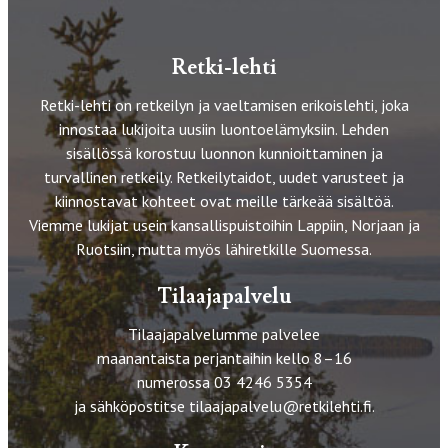
Retki-lehti
Retki-lehti on retkeilyn ja vaeltamisen erikoislehti, joka
innostaa lukijoita uusiin luontoelämyksiin. Lehden
sisällössä korostuu luonnon kunnioittaminen ja
turvallinen retkeily. Retkeilytaidot, uudet varusteet ja
kiinnostavat kohteet ovat meille tärkeää sisältöä.
Viemme lukijat usein kansallispuistoihin Lappiin, Norjaan ja
Ruotsiin, mutta myös lähiretkille Suomessa.
Tilaajapalvelu
Tilaajapalvelumme palvelee
maanantaista perjantaihin kello 8–16
numerossa 03 4246 5354
ja sähköpostitse
tilaajapalvelu@retkilehti.fi
.