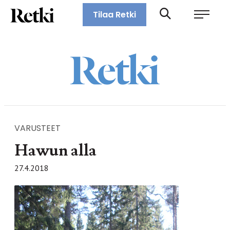
Siirry
Retki-lehti
Tilaa Retki
suoraan
Retkeily,
sisältöön
vaellus,
ulkoilu,
melonta,
maastopyöräily
VARUSTEET
Hawun alla
27.4.2018