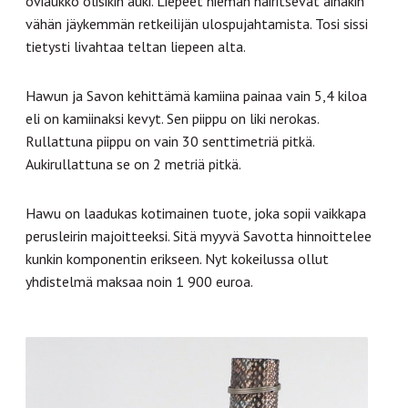
oviaukko olisikin auki. Liepeet hieman häiritsevät ainakin
vähän jäykemmän retkeilijän ulospujahtamista. Tosi sissi
tietysti livahtaa teltan liepeen alta.
Hawun ja Savon kehittämä kamiina painaa vain 5,4 kiloa
eli on kamiinaksi kevyt. Sen piippu on liki nerokas.
Rullattuna piippu on vain 30 senttimetriä pitkä.
Aukirullattuna se on 2 metriä pitkä.
Hawu on laadukas kotimainen tuote, joka sopii vaikkapa
perusleirin majoitteeksi. Sitä myyvä Savotta hinnoittelee
kunkin komponentin erikseen. Nyt kokeilussa ollut
yhdistelmä maksaa noin 1 900 euroa.