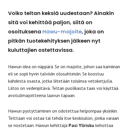
Voiko teltan keksiä uudestaan? Ainakin
sitä voi kehittää paljon, siitä on
osoituksena
Hawu-majoite
, joka on
pitkän tuotekehityksen jälkeen nyt
kuluttajien ostettavissa.
Hawun idea on näppärä. Se on majoite, johon saa kamiinan
eli se sopii hyvin talvisiin olosuhteisiin. Se koostuu
kahdesta osasta, jotka liitetään toisiinsa vetoketjulla.
Liitos on vedenpitävä. Teltan puolikasta taas voi käyttää
avotulimajoitteena laavun tapaan.
Hawun pystyttäminen on odotettua helpompaa yksinkin.
Telttaan voi ostaa tai tehdä itse keskisalon, jonka varaan
se nostetaan. Hawun kehittäjä
Pasi Ylirisku
kehottaa