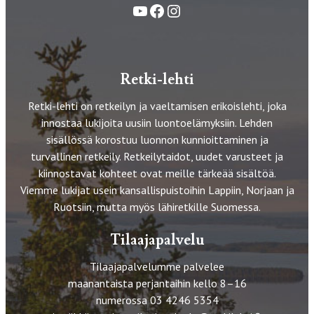
YouTube
Facebook
Instagram
Retki-lehti
Retki-lehti on retkeilyn ja vaeltamisen erikoislehti, joka
innostaa lukijoita uusiin luontoelämyksiin. Lehden
sisällössä korostuu luonnon kunnioittaminen ja
turvallinen retkeily. Retkeilytaidot, uudet varusteet ja
kiinnostavat kohteet ovat meille tärkeää sisältöä.
Viemme lukijat usein kansallispuistoihin Lappiin, Norjaan ja
Ruotsiin, mutta myös lähiretkille Suomessa.
Tilaajapalvelu
Tilaajapalvelumme palvelee
maanantaista perjantaihin kello 8–16
numerossa 03 4246 5354