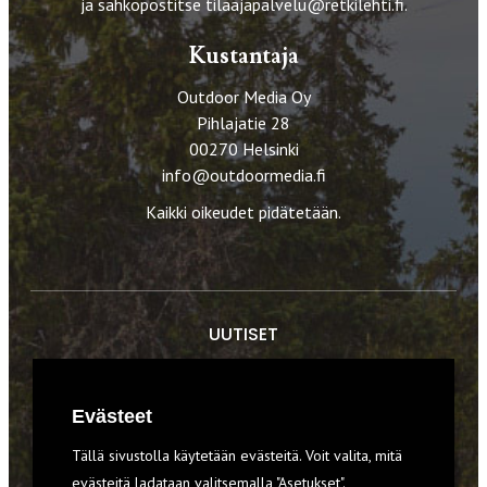
ja sähköpostitse
tilaajapalvelu@retkilehti.fi
.
Kustantaja
Outdoor Media Oy
Pihlajatie 28
00270 Helsinki
info@outdoormedia.fi
Kaikki oikeudet pidätetään.
UUTISET
RETKET
Evästeet
TIEDOT & TAIDOT
Tällä sivustolla käytetään evästeitä. Voit valita, mitä
VARUSTEET
evästeitä ladataan valitsemalla "Asetukset".