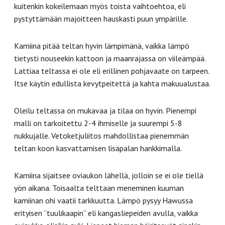
kuitenkin kokeilemaan myös toista vaihtoehtoa, eli
pystyttämään majoitteen hauskasti puun ympärille.
Kamiina pitää teltan hyvin lämpimänä, vaikka lämpö
tietysti nouseekin kattoon ja maanrajassa on viileämpää.
Lattiaa teltassa ei ole eli erillinen pohjavaate on tarpeen.
Itse käytin edullista kevytpeitettä ja kahta makuualustaa.
Oleilu teltassa on mukavaa ja tilaa on hyvin. Pienempi
malli on tarkoitettu 2-4 ihmiselle ja suurempi 5-8
nukkujalle. Vetoketjuliitos mahdollistaa pienemmän
teltan koon kasvattamisen lisäpalan hankkimalla.
Kamiina sijaitsee oviaukon lähellä, jolloin se ei ole tiellä
yön aikana. Toisaalta telttaan meneminen kuuman
kamiinan ohi vaatii tarkkuutta. Lämpö pysyy Hawussa
erityisen ”tuulikaapin” eli kangasliepeiden avulla, vaikka