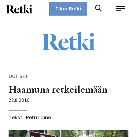
Siirry
Retki-lehti
Tilaa Retki
suoraan
Retkeily,
sisältöön
vaellus,
ulkoilu,
melonta,
maastopyöräily
UUTISET
Haamuna retkeilemään
22.8.2016
Teksti: Petri Laine