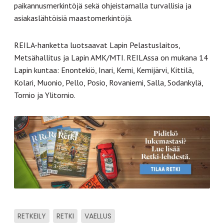
paikannusmerkintöjä sekä ohjeistamalla turvallisia ja
asiakaslähtöisiä maastomerkintöjä.
REILA-hanketta luotsaavat Lapin Pelastuslaitos,
Metsähallitus ja Lapin AMK/MTI. REILAssa on mukana 14
Lapin kuntaa: Enontekiö, Inari, Kemi, Kemijärvi, Kittilä,
Kolari, Muonio, Pello, Posio, Rovaniemi, Salla, Sodankylä,
Tornio ja Ylitornio.
RETKEILY
RETKI
VAELLUS