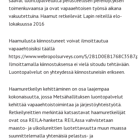
saavat luontopalveluilta perusteellisen perehdytyksen
toimenkuvaansa ja ovat vapaaehtoisen työnsä aikana
vakuutettuina. Haamut retkeilevät Lapin reiteillä elo-
lokakuussa 2016
Haamuilusta kiinnostuneet voivat ilmoittautua
vapaaehtoisiksi täällä
https://www.webropolsurveys.com/S/2B1D0EB1768C35B7.pa
Ilmoittamalla kiinnostuksensa ei vielä sitoudu tehtävään.
Luontopalvelut on yhteydessä kiinnostuneisiin erikseen.
Haamuretkeilyn kehittäminen on osa laajempaa
kokonaisuutta, jossa Metsähallituksen luontopalvelut
kehittää vapaaehtoistoimintaa ja järjestöyhteistyötä.
Retkeilyreittien merkintää katsastavat haamuretkeilijät
ovat osa REILA-hanketta. REILAssa vahvistetaan
maasto- ja ulkoilureittien luotettavuutta muun muassa
suunnittelemalla yhtenäisiä pelastus- ja