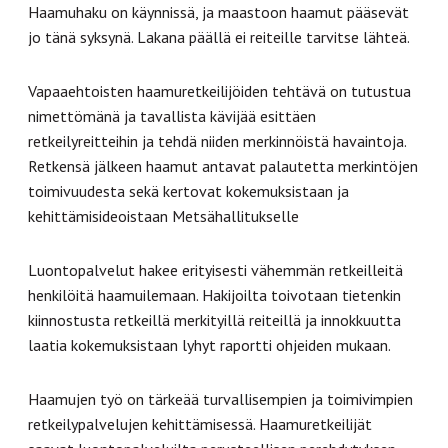
Haamuhaku on käynnissä, ja maastoon haamut pääsevät
jo tänä syksynä. Lakana päällä ei reiteille tarvitse lähteä.
Vapaaehtoisten haamuretkeilijöiden tehtävä on tutustua
nimettömänä ja tavallista kävijää esittäen
retkeilyreitteihin ja tehdä niiden merkinnöistä havaintoja.
Retkensä jälkeen haamut antavat palautetta merkintöjen
toimivuudesta sekä kertovat kokemuksistaan ja
kehittämisideoistaan Metsähallitukselle
Luontopalvelut hakee erityisesti vähemmän retkeilleitä
henkilöitä haamuilemaan. Hakijoilta toivotaan tietenkin
kiinnostusta retkeillä merkityillä reiteillä ja innokkuutta
laatia kokemuksistaan lyhyt raportti ohjeiden mukaan.
Haamujen työ on tärkeää turvallisempien ja toimivimpien
retkeilypalvelujen kehittämisessä. Haamuretkeilijät