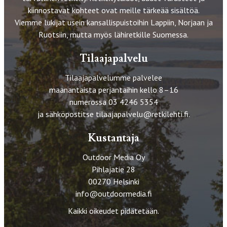
kiinnostavat kohteet ovat meille tärkeää sisältöä.
Viemme lukijat usein kansallispuistoihin Lappiin, Norjaan ja
Ruotsiin, mutta myös lähiretkille Suomessa.
Tilaajapalvelu
Tilaajapalvelumme palvelee
maanantaista perjantaihin kello 8–16
numerossa 03 4246 5354
ja sähköpostitse
tilaajapalvelu@retkilehti.fi
.
Kustantaja
Outdoor Media Oy
Pihlajatie 28
00270 Helsinki
info@outdoormedia.fi
Kaikki oikeudet pidätetään.