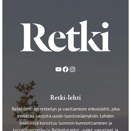
YouTube
Facebook
Instagram
Retki-lehti
Retki-lehti on retkeilyn ja vaeltamisen erikoislehti, joka
innostaa lukijoita uusiin luontoelämyksiin. Lehden
sisällössä korostuu luonnon kunnioittaminen ja
turvallinen retkeily. Retkeilytaidot, uudet varusteet ja