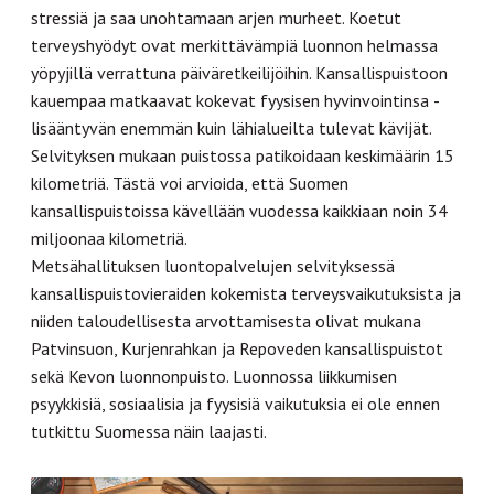
stressiä ja saa unohtamaan arjen murheet. Koetut
terveyshyödyt ovat merkittävämpiä luonnon helmassa
yöpyjillä verrattuna päiväretkeilijöihin. Kansallispuistoon
kauempaa matkaavat kokevat fyysisen hyvinvointinsa ­
lisääntyvän enemmän kuin lähialueilta tulevat kävijät.
Selvityksen mukaan puistossa patikoidaan keskimäärin 15
kilometriä. Tästä voi arvioida, että Suomen
kansallispuistoissa kävellään vuodessa kaikkiaan noin 34
miljoonaa ­kilometriä.
Metsähallituksen luontopalvelujen selvityksessä
kansallispuistovieraiden kokemista terveysvaikutuksista ja
niiden taloudellisesta arvottamisesta olivat mukana
Patvinsuon, Kurjenrahkan ja Repoveden kansallispuistot
sekä Kevon luonnonpuisto. Luonnossa liikkumisen
psyykkisiä, sosiaalisia ja fyysisiä vaikutuksia ei ole ennen
tutkittu Suomessa näin laajasti.