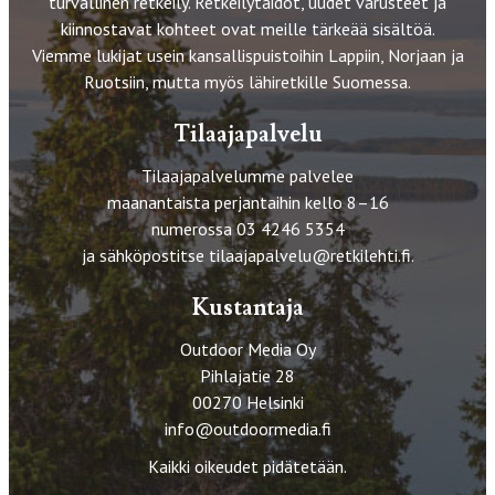
turvallinen retkeily. Retkeilytaidot, uudet varusteet ja
kiinnostavat kohteet ovat meille tärkeää sisältöä.
Viemme lukijat usein kansallispuistoihin Lappiin, Norjaan ja
Ruotsiin, mutta myös lähiretkille Suomessa.
Tilaajapalvelu
Tilaajapalvelumme palvelee
maanantaista perjantaihin kello 8–16
numerossa 03 4246 5354
ja sähköpostitse
tilaajapalvelu@retkilehti.fi
.
Kustantaja
Outdoor Media Oy
Pihlajatie 28
00270 Helsinki
info@outdoormedia.fi
Kaikki oikeudet pidätetään.