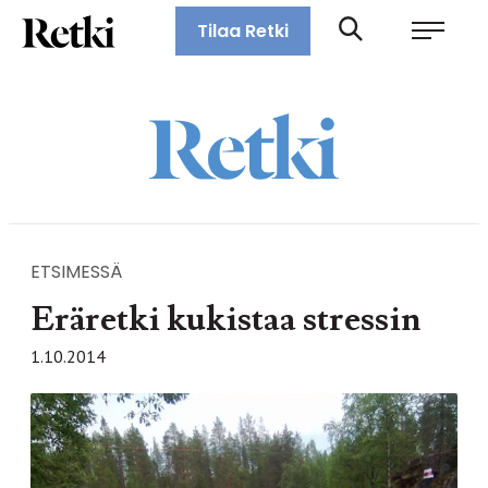
Siirry
Retki-lehti
Tilaa Retki
suoraan
Retkeily,
sisältöön
vaellus,
ulkoilu,
melonta,
maastopyöräily
ETSIMESSÄ
Eräretki kukistaa stressin
1.10.2014