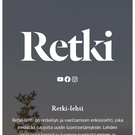
YouTube
Facebook
Instagram
Retki-lehti
Retki-lehti on retkeilyn ja vaeltamisen erikoislehti, joka
innostaa lukijoita uusiin luontoelämyksiin. Lehden
sisällössä korostuu luonnon kunnioittaminen ja