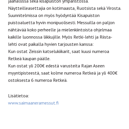
jäähallissa sekä kisapuiston ympäristössä.
Näytteilleasettajia on kotimaasta, Ruotsista sekä Virosta.
Suunnitelmissa on myös hyödyntää Kisapuiston
puistoaluetta hyvin monipuolisesti. Messuilla on paljon
nähtävää koko perheelle ja mielenkiintoista ohjelmaa
kaikille luonnossa liikkujille. Myös Retki-lehti ja Riista-
lehti ovat paikalla hyvien tarjousten kanssa:
Kun ostat Zeissin katselukiikarit, saat kuusi numeroa
Retkeä kaupan päälle.
Kun ostat yli 200€ edestä varusteita Rajan Aseen
myyntipisteestä, saat kolme numeroa Retkeä ja yli 400€
ostoksesta 6 numeroa Retkeä.
Lisätietoa:
www.saimaaneramessut.fi