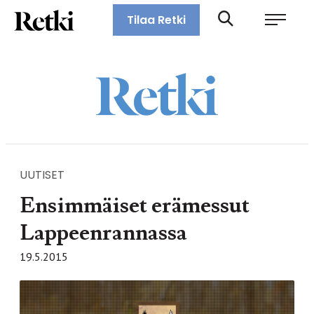
Siirry
Retki-lehti
Tilaa Retki
suoraan
Retkeily,
sisältöön
vaellus,
ulkoilu,
melonta,
maastopyöräily
UUTISET
Ensimmäiset erämessut
Lappeenrannassa
19.5.2015