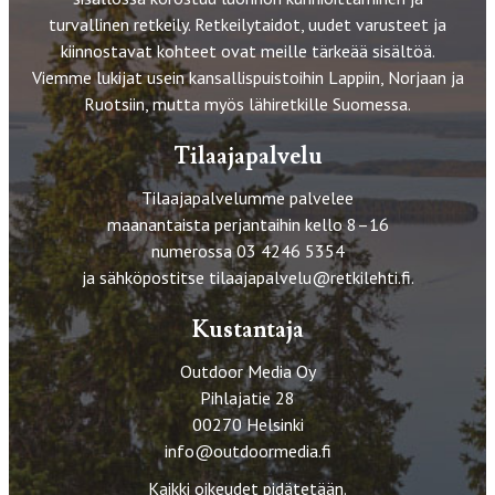
turvallinen retkeily. Retkeilytaidot, uudet varusteet ja
kiinnostavat kohteet ovat meille tärkeää sisältöä.
Viemme lukijat usein kansallispuistoihin Lappiin, Norjaan ja
Ruotsiin, mutta myös lähiretkille Suomessa.
Tilaajapalvelu
Tilaajapalvelumme palvelee
maanantaista perjantaihin kello 8–16
numerossa 03 4246 5354
ja sähköpostitse
tilaajapalvelu@retkilehti.fi
.
Kustantaja
Outdoor Media Oy
Pihlajatie 28
00270 Helsinki
info@outdoormedia.fi
Kaikki oikeudet pidätetään.