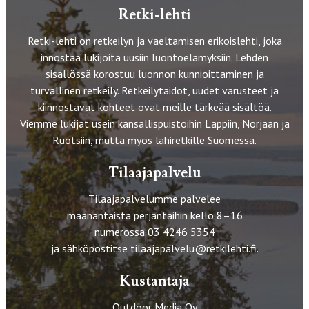
Retki-lehti
Retki-lehti on retkeilyn ja vaeltamisen erikoislehti, joka
innostaa lukijoita uusiin luontoelämyksiin. Lehden
sisällössä korostuu luonnon kunnioittaminen ja
turvallinen retkeily. Retkeilytaidot, uudet varusteet ja
kiinnostavat kohteet ovat meille tärkeää sisältöä.
Viemme lukijat usein kansallispuistoihin Lappiin, Norjaan ja
Ruotsiin, mutta myös lähiretkille Suomessa.
Tilaajapalvelu
Tilaajapalvelumme palvelee
maanantaista perjantaihin kello 8–16
numerossa 03 4246 5354
ja sähköpostitse
tilaajapalvelu@retkilehti.fi
.
Kustantaja
Outdoor Media Oy