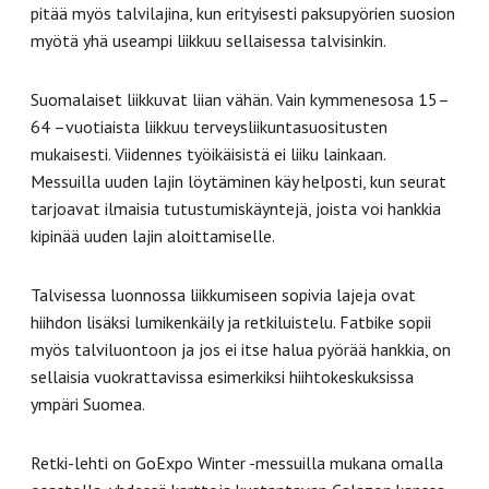
pitää myös talvilajina, kun erityisesti paksupyörien suosion
myötä yhä useampi liikkuu sellaisessa talvisinkin.
Suomalaiset liikkuvat liian vähän. Vain kymmenesosa 15–
64 –vuotiaista liikkuu terveysliikuntasuositusten
mukaisesti. Viidennes työikäisistä ei liiku lainkaan.
Messuilla uuden lajin löytäminen käy helposti, kun seurat
tarjoavat ilmaisia tutustumiskäyntejä, joista voi hankkia
kipinää uuden lajin aloittamiselle.
Talvisessa luonnossa liikkumiseen sopivia lajeja ovat
hiihdon lisäksi lumikenkäily ja retkiluistelu. Fatbike sopii
myös talviluontoon ja jos ei itse halua pyörää hankkia, on
sellaisia vuokrattavissa esimerkiksi hiihtokeskuksissa
ympäri Suomea.
Retki-lehti on GoExpo Winter -messuilla mukana omalla