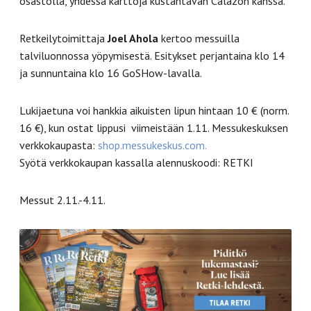
osastolla, yhdessä karttoja kustantavan Calazon kanssa.
Retkeilytoimittaja
Joel Ahola
kertoo messuilla
talviluonnossa yöpymisestä. Esitykset perjantaina klo 14
ja sunnuntaina klo 16 GoSHow-lavalla.
Lukijaetuna voi hankkia aikuisten lipun hintaan 10 € (norm.
16 €), kun ostat lippusi viimeistään 1.11. Messukeskuksen
verkkokaupasta:
shop.messukeskus.com.
Syötä verkkokaupan kassalla alennuskoodi: RETKI
Messut 2.11.-4.11.