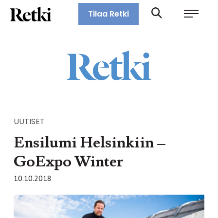
Siirry
Retki-lehti
Tilaa Retki
suoraan
Retkeily,
sisältöön
vaellus,
ulkoilu,
melonta,
maastopyöräily
UUTISET
Ensilumi Helsinkiin –
GoExpo Winter
10.10.2018