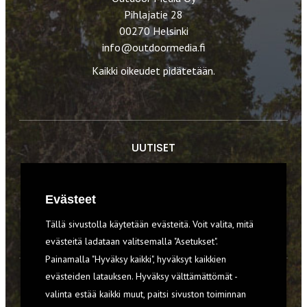
Pihlajatie 28
00270 Helsinki
info@outdoormedia.fi
Kaikki oikeudet pidätetään.
UUTISET
RETKET
Evästeet
TIEDOT & TAIDOT
Tällä sivustolla käytetään evästeitä. Voit valita, mitä
VARUSTEET
evästeitä ladataan valitsemalla "Asetukset".
Painamalla "Hyväksy kaikki", hyväksyt kaikkien
evästeiden latauksen. Hyväksy välttämättömät -
TILAA RETKI-LEHTI
valinta estää kaikki muut, paitsi sivuston toiminnan