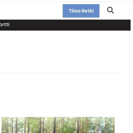
Tilaa Retki
rtti