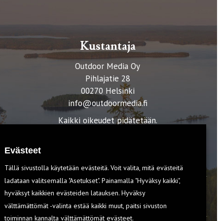
Kustantaja
Outdoor Media Oy
Pihlajatie 28
00270 Helsinki
info@outdoormedia.fi
Kaikki oikeudet pidätetään.
Evästeet
Tällä sivustolla käytetään evästeitä. Voit valita, mitä evästeitä
ladataan valitsemalla "Asetukset". Painamalla "Hyväksy kaikki",
hyväksyt kaikkien evästeiden latauksen. Hyväksy
T
välttämättömät -valinta estää kaikki muut, paitsi sivuston
toiminnan kannalta välttämättömät evästeet.