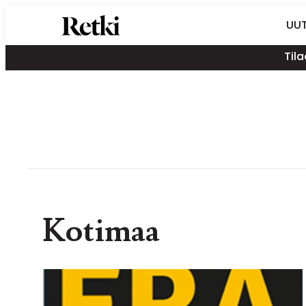
Siirry
Retki-lehti
UUT
suoraan
Retkeily,
sisältöön
Tila
vaellus,
ulkoilu,
melonta,
maastopyöräily
Kotimaa