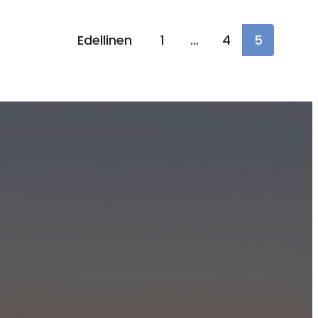
Edellinen
1
…
4
5