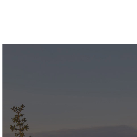
Artikkelien
sivutus