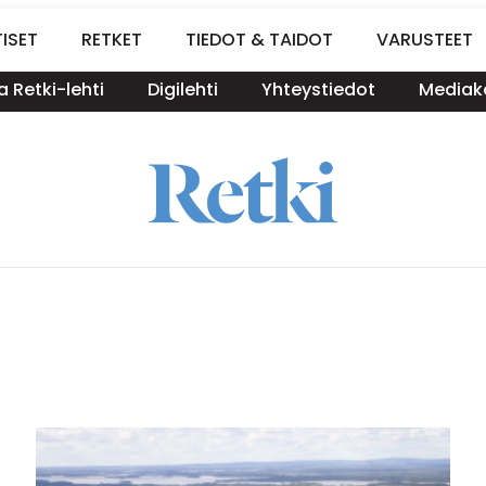
ISET
RETKET
TIEDOT & TAIDOT
VARUSTEET
a Retki-lehti
Digilehti
Yhteystiedot
Mediako