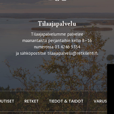
Tilaajapalvelu
Tilaajapalvelumme palvelee
maanantaista perjantaihin kello 8–16
numerossa 03 4246 5354
ja sähköpostitse
tilaajapalvelu@retkilehti.fi
.
UUTISET
RETKET
TIEDOT & TAIDOT
VARUSTEE